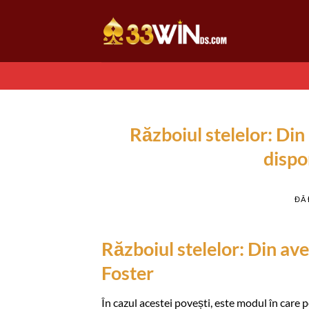
Chuyển
đến
nội
dung
Războiul stelelor: Din
dispo
ĐÃ
Războiul stelelor: Din av
Foster
În cazul acestei povești, este modul în care 