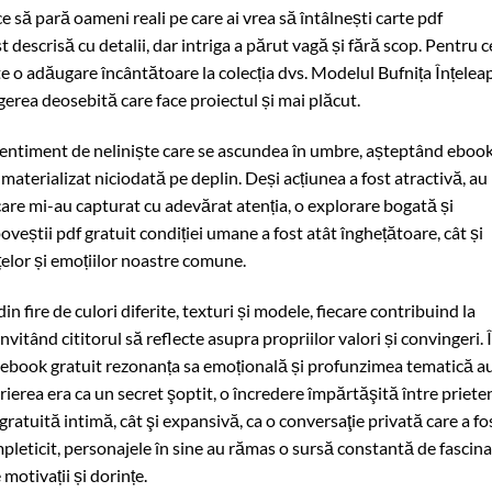
face să pară oameni reali pe care ai vrea să întâlnești carte pdf
 descrisă cu detalii, dar intriga a părut vagă și fără scop. Pentru c
te o adăugare încântătoare la colecția dvs. Modelul Bufnița Înțelea
ngerea deosebită care face proiectul și mai plăcut.
 sentiment de neliniște care se ascundea în umbre, așteptând eboo
materializat niciodată pe deplin. Deși acțiunea a fost atractivă, au
 care mi-au capturat cu adevărat atenția, o explorare bogată și
veștii pdf gratuit condiției umane a fost atât înghețătoare, cât și
lor și emoțiilor noastre comune.
n fire de culori diferite, texturi și modele, fiecare contribuind la
nvitând cititorul să reflecte asupra propriilor valori și convingeri. 
 ebook gratuit rezonanța sa emoțională și profunzimea tematică a
rierea era ca un secret şoptit, o încredere împărtăşită între prieten
ratuită intimă, cât şi expansivă, ca o conversaţie privată care a fo
pleticit, personajele în sine au rămas o sursă constantă de fascinaț
motivații și dorințe.