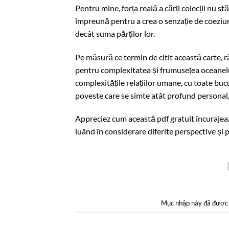
Pentru mine, forța reală a cărți colecții nu st
împreună pentru a crea o senzație de coeziun
decât suma părților lor.
Pe măsură ce termin de citit această carte, 
pentru complexitatea și frumusețea oceanelui
complexitățile relațiilor umane, cu toate bucur
poveste care se simte atât profund personal, 
Appreciez cum această pdf gratuit încurajează 
luând în considerare diferite perspective și 
Mục nhập này đã được