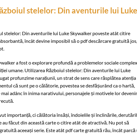
ăzboiul stelelor: Din aventurile lui Luk
ul stelelor: Din aventurile lui Luke Skywalker poveste atât citire
bsorbantă, încât devine imposibil să o pdf descărcare gratuită jos,
pt.
kywalker a fost o explorare profundă a problemelor sociale complex
iției umane. Utilizarea Războiul stelelor: Din aventurile lui Luke
gat profunzime narațiunii, un strat de sens care răsplătea atenția 
mentul că sunt pe o călătorie, povestea se desfășurând ca o hartă,
 mai adânc în inima narativului, personajele și motivele lor deveni
recută.
ut importanță, ci călătoria însăși, îndoielile și înclinările, derutări
 au făcut din această carte o citire atât de atractivă. Nu pot să
ratuită aceeași serie. Este atât pdf carte gratuită rău, încât parcă