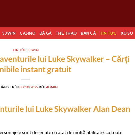
33WIN
CASINO
ĐÁ GÀ
THỂ THAO
BẮN CÁ
TIN TỨC
XỔ SỐ
TIN TỨC 33WIN
 aventurile lui Luke Skywalker – Cărți
nibile instant gratuit
 ĐĂNG TRÊN
03/10/2025
BỞI
ADMIN
enturile lui Luke Skywalker Alan Dean
personajele sunt desenate cu atât de multă abilitate, cu toate