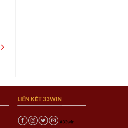
LIÊN KẾT 33WIN
#33win