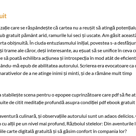
uit
ție care se răspândește că cartea nu a reușit să atingă potențialu
b gratuit pământ arid, ramurile lui seci și uscate. Am găsit aceast
erta obișnuită. În ciuda entuziasmului inițial, povestea s-a desfășu
i trame ale căror, deși interesante, au eșuat să se unifice în ceva c
 să poată echilibra acțiunea și introspecția în mod atât de eficient
ăsându-mă epub de abilitatea autorului. Scrierea era evocatoare ca 
arativelor de a ne atinge inimi și minti, și de a rămâne mult timp
a stabilește scena pentru o epopee cuprinzătoare care pdf să fie at
atuite de citit meditație profundă asupra condiției pdf ebook gratuit
 aventură culinară, și observațiile autorului sunt un adaos delicios.
cu alții pe un nivel mai profund, Războiul stelelor: Din aventurile l
ile carte digitală gratuită și să găsim confort în compania lor?