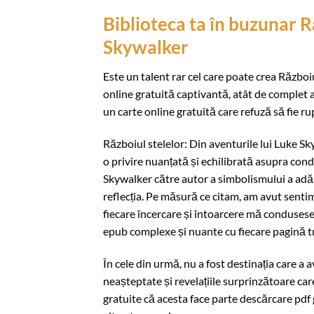
Biblioteca ta în buzunar R
Skywalker
Este un talent rar cel care poate crea Război
online gratuită captivantă, atât de complet a
un carte online gratuită care refuză să fie ru
Războiul stelelor: Din aventurile lui Luke S
o privire nuanțată și echilibrată asupra cond
Skywalker către autor a simbolismului a adău
reflecția. Pe măsură ce citam, am avut senti
fiecare încercare și întoarcere mă condusese
epub complexe și nuante cu fiecare pagină t
În cele din urmă, nu a fost destinația care a av
neașteptate și revelațiile surprinzătoare care
gratuite că acesta face parte descărcare pdf g