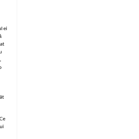
l ei
ă
rat
u
,
o
ât
 Ce
ui