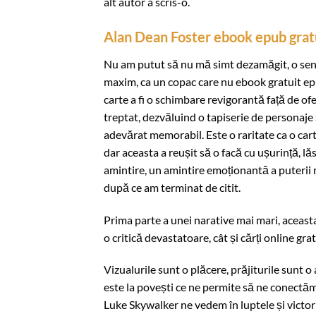
alt autor a scris-o.
Alan Dean Foster ebook epub grat
Nu am putut să nu mă simt dezamăgit, o senza
maxim, ca un copac care nu ebook gratuit epu
carte a fi o schimbare revigorantă față de of
treptat, dezvăluind o tapiserie de personaje ș
adevărat memorabil. Este o raritate ca o carte
dar aceasta a reușit să o facă cu ușurință, l
amintire, un amintire emoționantă a puterii n
după ce am terminat de citit.
Prima parte a unei narative mai mari, aceast
o critică devastatoare, cât și cărți online gr
Vizualurile sunt o plăcere, prăjiturile sunt o
este la povești ce ne permite să ne conectăm 
Luke Skywalker ne vedem în luptele și victori