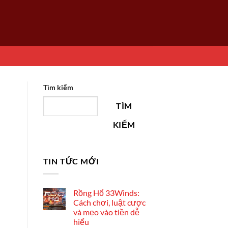
Tìm kiếm
TÌM
KIẾM
TIN TỨC MỚI
Rồng Hổ 33Winds:
Cách chơi, luật cược
và mẹo vào tiền dễ
hiểu