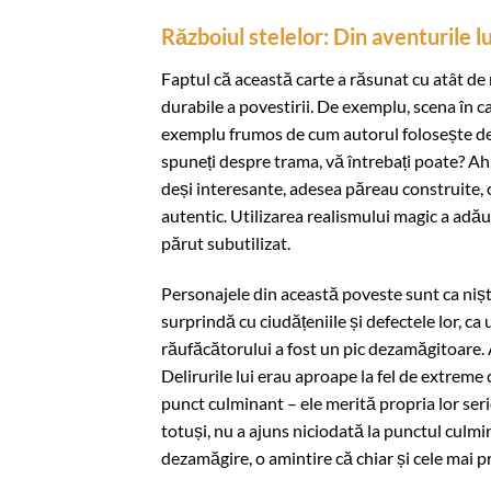
Războiul stelelor: Din aventurile 
Faptul că această carte a răsunat cu atât de m
durabile a povestirii. De exemplu, scena în c
exemplu frumos de cum autorul folosește deta
spuneți despre trama, vă întrebați poate? Ah, 
deși interesante, adesea păreau construite,
autentic. Utilizarea realismului magic a adău
părut subutilizat.
Personajele din această poveste sunt ca niște
surprindă cu ciudățeniile și defectele lor, ca
răufăcătorului a fost un pic dezamăgitoare. 
Delirurile lui erau aproape la fel de extreme c
punct culminant – ele merită propria lor seri
totuși, nu a ajuns niciodată la punctul cul
dezamăgire, o amintire că chiar și cele mai p