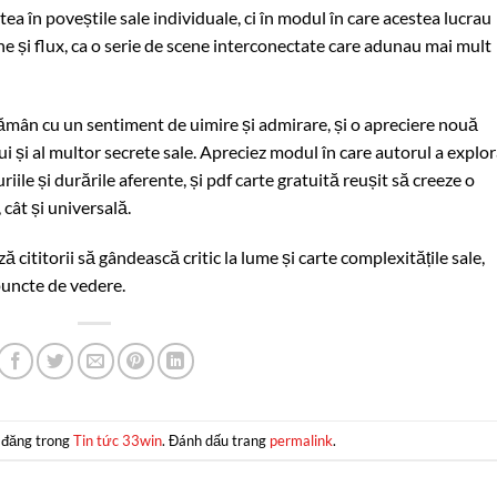
ătea în poveștile sale individuale, ci în modul în care acestea lucrau
e și flux, ca o serie de scene interconectate care adunau mai mult
rămân cu un sentiment de uimire și admirare, și o apreciere nouă
 și al multor secrete sale. Apreciez modul în care autorul a explor
iile și durările aferente, și pdf carte gratuită reușit să creeze o
cât și universală.
cititorii să gândească critic la lume și carte complexitățile sale,
puncte de vedere.
 đăng trong
Tin tức 33win
. Đánh dấu trang
permalink
.