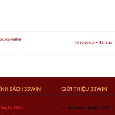
uke Skywalker
Io sono qui – Italiano
ÍNH SÁCH 33WIN
GIỚI THIỆU 33WIN
ăng ký 33win
Tên doanh nghiệp
: 33WIN