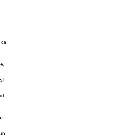
e
 ca
e,
și
nd
le
 un