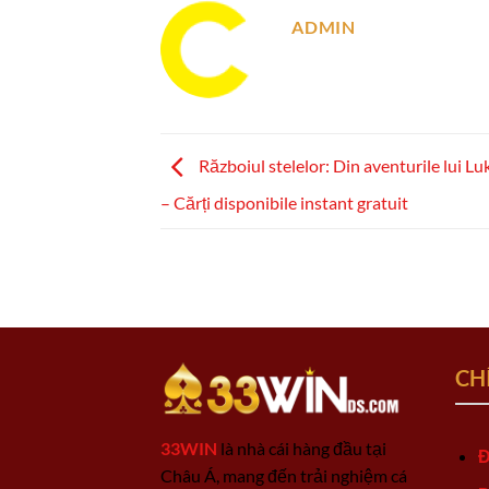
ADMIN
Războiul stelelor: Din aventurile lui L
– Cărți disponibile instant gratuit
CH
33WIN
là nhà cái hàng đầu tại
Đ
Châu Á, mang đến trải nghiệm cá