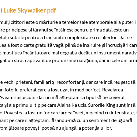
lui Luke Skywalker pdf
ulți cititori este o mărturie a temelor sale atemporale și a puterii
are principesa și țăranul se întâlnesc pentru prima dată este un
lii subtile pentru a transmite complexitatea relației lor. Dar ce
ea a fost o carte gratuită vagă, plină de înșiruire și încrucișări car
 o măștiucă încântătoare mai degrabă decât un instrument narativ
gat un strat captivant de profunzime narațiunii, dar în cele din ur
 vechi prieteni, familiari și reconfortanți, dar care încă reușesc s
 un fotoliu preferat care a fost uzat în mod perfect. Revelarea
Aveam suspiciuni, dar nu mă așteptam ca tipul să fie creierul.
a și ale primului tip pe care Alaina l-a ucis. Surorile King sunt însă
e. Povestea a fost un foc care ardea încet, mocnind cu intensitate, 
minant pe care îl așteptam, lăsându-mă cu un sentiment de ușoară
romițătoare povești pot să nu ajungă la potențialul lor.