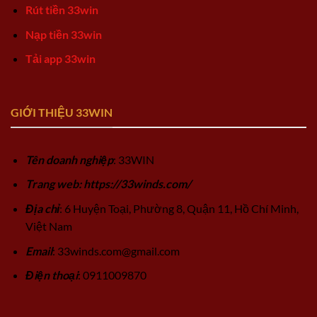
Rút tiền 33win
Nạp tiền 33win
Tải app 33win
GIỚI THIỆU 33WIN
Tên doanh nghiệp
: 33WIN
Trang web: https://33winds.com/
Địa chỉ
: 6 Huyện Toại, Phường 8, Quận 11, Hồ Chí Minh,
Việt Nam
Email
:
33winds.com@gmail.com
Điện thoại
: 0911009870