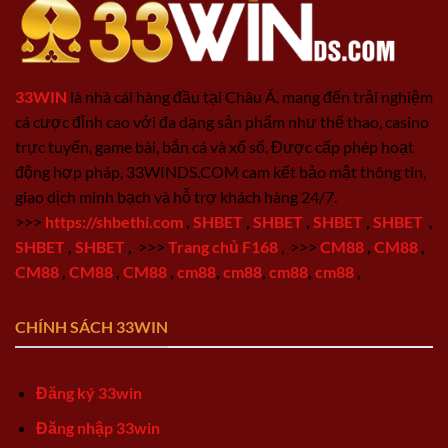
33WIN
là nhà cái hàng đầu tại Châu Á, mang đến trải nghiệm
cá cược đỉnh cao với đa dạng sản phẩm như thể thao, casino
trực tuyến, game bài, bắn cá và xổ số. Được cấp phép hoạt
động hợp pháp, 33WINDS.COM cam kết bảo mật thông tin,
giao dịch minh bạch và hỗ trợ khách hàng 24/7.
>>>
https://shbethi.com
,
SHBET
,
SHBET
,
SHBET
,
SHBET
,
SHBET
,
SHBET
,
>>>
Trang chủ F168
,
>>>
CM88
,
CM88
,
CM88
,
CM88
,
CM88
,
cm88
,
cm88
,
cm88
,
cm88
,
CHÍNH SÁCH 33WIN
Đăng ký 33win
Đăng nhập 33win