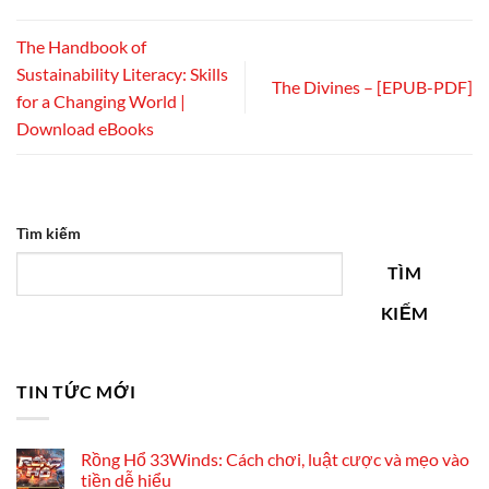
The Handbook of
Sustainability Literacy: Skills
The Divines – [EPUB-PDF]
for a Changing World |
Download eBooks
Tìm kiếm
TÌM
KIẾM
TIN TỨC MỚI
Rồng Hổ 33Winds: Cách chơi, luật cược và mẹo vào
tiền dễ hiểu