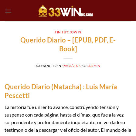
Chuyển
đến
nội
dung
TIN TỨC 33WIN
Querido Diario – [EPUB, PDF, E-
Book]
ĐÃ ĐĂNG TRÊN
19/06/2025
BỞI
ADMIN
Querido Diario (Natacha) : Luis María
Pescetti
La historia fue un lento avance, construyendo tensión y
suspenso con cada página, hasta el clímax, que fue a la vez
sorprendente y profundamente inquietante, un verdadero
testimonio de la descargar y el oficio del autor. El mundo de la