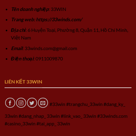
Tên doanh nghiệp
: 33WIN
Trang web: https://33winds.com/
Địa chỉ
: 6 Huyện Toại, Phường 8, Quận 11, Hồ Chí Minh,
Việt Nam
Email
:
33winds.com@gmail.com
Điện thoại
: 0911009870
LIÊN KẾT 33WIN
#33win #trangchu_33win #dang_ky_
33win #dang_nhap_ 33win #link_vao_ 33win #33winds.com
#casino_33win #tai_app_ 33win