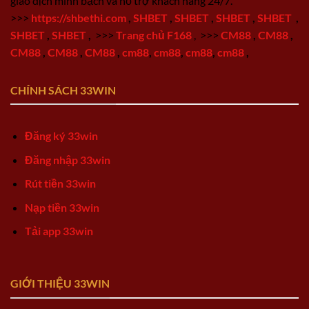
giao dịch minh bạch và hỗ trợ khách hàng 24/7.
>>>
https://shbethi.com
,
SHBET
,
SHBET
,
SHBET
,
SHBET
,
SHBET
,
SHBET
,
>>>
Trang chủ F168
,
>>>
CM88
,
CM88
,
CM88
,
CM88
,
CM88
,
cm88
,
cm88
,
cm88
,
cm88
,
CHÍNH SÁCH 33WIN
Đăng ký 33win
Đăng nhập 33win
Rút tiền 33win
Nạp tiền 33win
Tải app 33win
GIỚI THIỆU 33WIN