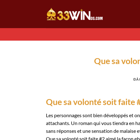
Chuyển
đến
nội
dung
Que sa volon
ĐÃ
Que sa volonté soit faite
Les personnages sont bien développés et ont
attachants. Un roman qui vous tiendra en hale
sans réponses et une sensation de malaise et
Que sa volonté soit faite #2 aimé la façon eb