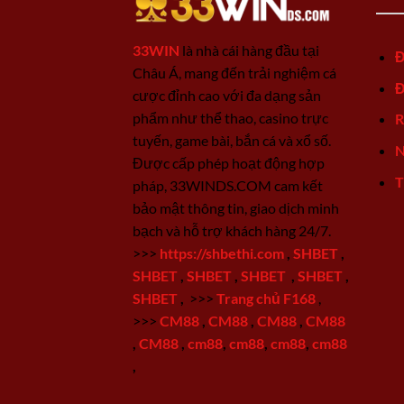
33WIN
là nhà cái hàng đầu tại
Đ
Châu Á, mang đến trải nghiệm cá
Đ
cược đỉnh cao với đa dạng sản
phẩm như thể thao, casino trực
R
tuyến, game bài, bắn cá và xổ số.
N
Được cấp phép hoạt động hợp
T
pháp, 33WINDS.COM cam kết
bảo mật thông tin, giao dịch minh
bạch và hỗ trợ khách hàng 24/7.
>>>
https://shbethi.com
,
SHBET
,
SHBET
,
SHBET
,
SHBET
,
SHBET
,
SHBET
,
>>>
Trang chủ F168
,
>>>
CM88
,
CM88
,
CM88
,
CM88
,
CM88
,
cm88
,
cm88
,
cm88
,
cm88
,