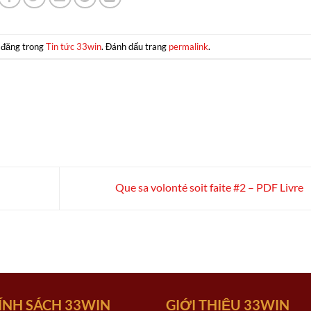
 đăng trong
Tin tức 33win
. Đánh dấu trang
permalink
.
Que sa volonté soit faite #2 – PDF Livre
ÍNH SÁCH 33WIN
GIỚI THIỆU 33WIN