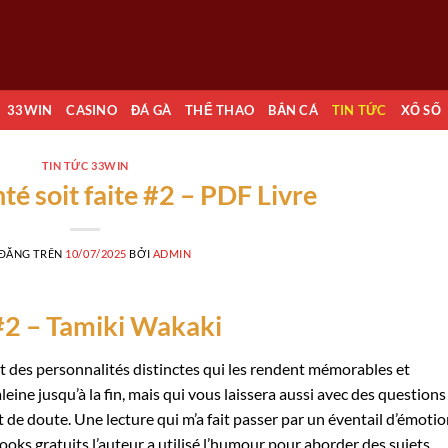
33WIN
CASINO
ĐÁ GÀ
THỂ THAO
BẮN CÁ
TIN TỨC
XỔ SỐ
TIN TỨC 33WIN
té soit faite #2 – PDF Livre
 ĐĂNG TRÊN
10/07/2025
BỞI
ADMIN
 #2 – Tamiki Wakaki
 des personnalités distinctes qui les rendent mémorables et
ine jusqu’à la fin, mais qui vous laissera aussi avec des questions
 de doute. Une lecture qui m’a fait passer par un éventail d’émoti
ooks gratuits l’auteur a utilisé l’humour pour aborder des sujets