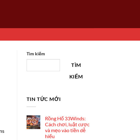
Tìm kiếm
TÌM
KIẾM
TIN TỨC MỚI
Rồng Hổ 33Winds:
Cách chơi, luật cược
và mẹo vào tiền dễ
ons
hiểu