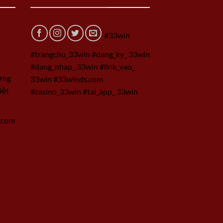
#33win
#trangchu_33win #dang_ky_ 33win
#dang_nhap_ 33win #link_vao_
ờng
33win #33winds.com
iệt
#casino_33win #tai_app_ 33win
.com