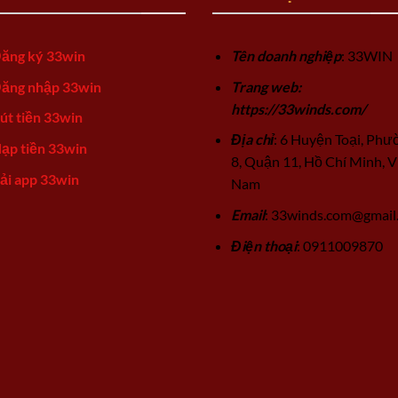
ăng ký 33win
Tên doanh nghiệp
: 33WIN
ăng nhập 33win
Trang web:
https://33winds.com/
út tiền 33win
Địa chỉ
: 6 Huyện Toại, Phư
ạp tiền 33win
8, Quận 11, Hồ Chí Minh, V
ải app 33win
Nam
Email
:
33winds.com@gmail
Điện thoại
: 0911009870