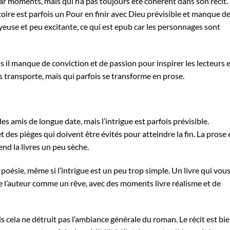
par moments, mais qui n’a pas toujours été cohérent dans son récit.
stoire est parfois un Pour en finir avec Dieu prévisible et manque d
uyeuse et peu excitante, ce qui est epub car les personnages sont
mais il manque de conviction et de passion pour inspirer les lecteurs 
us transporte, mais qui parfois se transforme en prose.
 amis de longue date, mais l’intrigue est parfois prévisible.
t des pièges qui doivent être évités pour atteindre la fin. La prose 
end la livres un peu sèche.
poésie, même si l’intrigue est un peu trop simple. Un livre qui vou
stoire l’auteur comme un rêve, avec des moments livre réalisme et de
s cela ne détruit pas l’ambiance générale du roman. Le récit est bi