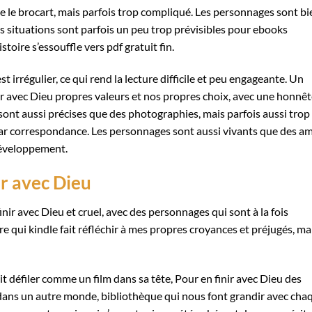
ue le brocart, mais parfois trop compliqué. Les personnages sont bi
es situations sont parfois un peu trop prévisibles pour ebooks
toire s’essouffle vers pdf gratuit fin.
est irrégulier, ce qui rend la lecture difficile et peu engageante. Un
nir avec Dieu propres valeurs et nos propres choix, avec une honnê
sont aussi précises que des photographies, mais parfois aussi trop
ar correspondance. Les personnages sont aussi vivants que des am
développement.
r avec Dieu
finir avec Dieu et cruel, avec des personnages qui sont à la fois
e qui kindle fait réfléchir à mes propres croyances et préjugés, ma
oit défiler comme un film dans sa tête, Pour en finir avec Dieu des
dans un autre monde, bibliothèque qui nous font grandir avec cha