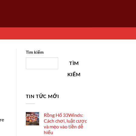
Tìm kiếm
TÌM
KIẾM
TIN TỨC MỚI
Rồng Hổ 33Winds:
re
Cách chơi, luật cược
và mẹo vào tiền dễ
hiểu