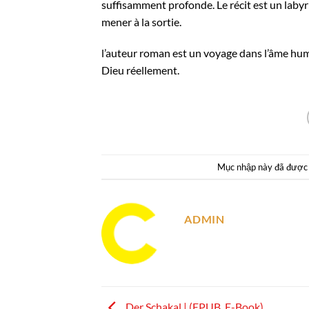
suffisamment profonde. Le récit est un labyri
mener à la sortie.
l’auteur roman est un voyage dans l’âme hum
Dieu réellement.
Mục nhập này đã được
ADMIN
Der Schakal | (EPUB, E-Book)