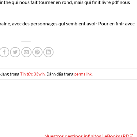
nthe qui nous fait tourner en rond, mais qui finit livre pdf nous
aine, avec des personnages qui semblent avoir Pour en finir avec
 đăng trong
Tin tức 33win
. Đánh dấu trang
permalink
.
Nuestros destinos infinitos | eBooks (PDF)