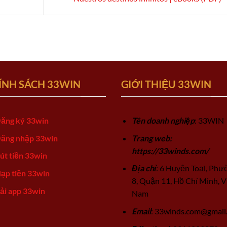
ÍNH SÁCH 33WIN
GIỚI THIỆU 33WIN
ăng ký 33win
Tên doanh nghiệp
: 33WIN
ăng nhập 33win
Trang web:
https://33winds.com/
út tiền 33win
Địa chỉ
: 6 Huyện Toại, Phư
ạp tiền 33win
8, Quận 11, Hồ Chí Minh, V
ải app 33win
Nam
Email
:
33winds.com@gmail