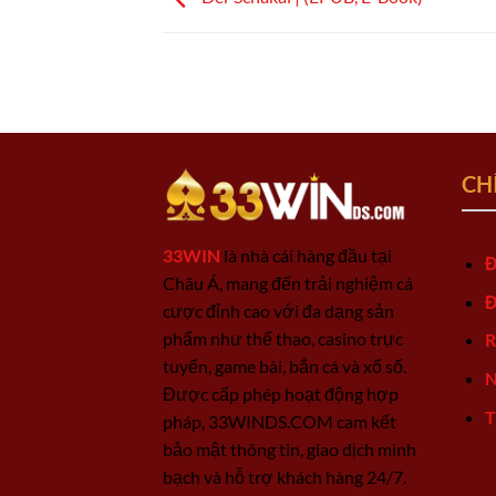
CH
33WIN
là nhà cái hàng đầu tại
Đ
Châu Á, mang đến trải nghiệm cá
Đ
cược đỉnh cao với đa dạng sản
phẩm như thể thao, casino trực
R
tuyến, game bài, bắn cá và xổ số.
N
Được cấp phép hoạt động hợp
T
pháp, 33WINDS.COM cam kết
bảo mật thông tin, giao dịch minh
bạch và hỗ trợ khách hàng 24/7.