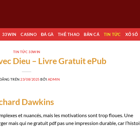
33WIN
CASINO
ĐÁ GÀ
THỂ THAO
BẮN CÁ
TIN TỨC
XỔ SỐ
TIN TỨC 33WIN
avec Dieu – Livre Gratuit ePub
 ĐĂNG TRÊN
23/08/2025
BỞI
ADMIN
Richard Dawkins
mplexes et nuancés, mais les motivations sont trop floues. Une
er mais qui ne gratuit pdf pas une impression durable, car l’histoi