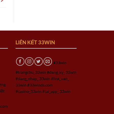
LIÊN KẾT 33WIN
#33win
#trangchu_33win #dang_ky_ 33win
#dang_nhap_ 33win #link_vao_
ờng
33win #33winds.com
iệt
#casino_33win #tai_app_ 33win
.com