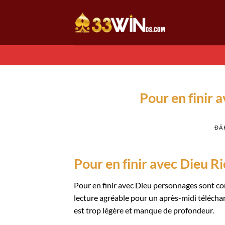
Chuyển
đến
nội
dung
Pour en finir 
ĐÃ
Pour en finir avec Dieu 
Pour en finir avec Dieu personnages sont co
lecture agréable pour un après-midi télécharg
est trop légère et manque de profondeur.