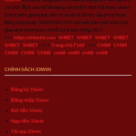
cá cược đỉnh cao với đa dạng sản phẩm như thể thao, casino
trực tuyến, game bài, bắn cá và xổ số. Được cấp phép hoạt
động hợp pháp, 33WINDS.COM cam kết bảo mật thông tin,
giao dịch minh bạch và hỗ trợ khách hàng 24/7.
>>>
https://shbethi.com
,
SHBET
,
SHBET
,
SHBET
,
SHBET
,
SHBET
,
SHBET
,
>>>
Trang chủ F168
,
>>>
CM88
,
CM88
,
CM88
,
CM88
,
CM88
,
cm88
,
cm88
,
cm88
,
cm88
,
CHÍNH SÁCH 33WIN
Đăng ký 33win
Đăng nhập 33win
Rút tiền 33win
Nạp tiền 33win
Tải app 33win