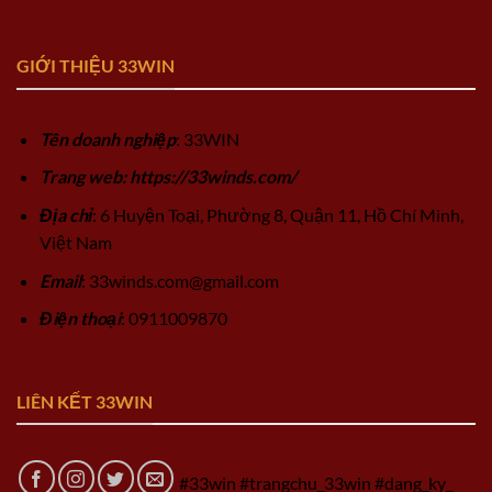
GIỚI THIỆU 33WIN
Tên doanh nghiệp
: 33WIN
Trang web: https://33winds.com/
Địa chỉ
: 6 Huyện Toại, Phường 8, Quận 11, Hồ Chí Minh,
Việt Nam
Email
:
33winds.com@gmail.com
Điện thoại
: 0911009870
LIÊN KẾT 33WIN
#33win #trangchu_33win #dang_ky_