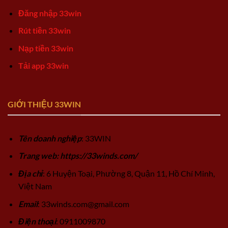
Đăng nhập 33win
Rút tiền 33win
Nạp tiền 33win
Tải app 33win
GIỚI THIỆU 33WIN
Tên doanh nghiệp
: 33WIN
Trang web: https://33winds.com/
Địa chỉ
: 6 Huyện Toại, Phường 8, Quận 11, Hồ Chí Minh,
Việt Nam
Email
:
33winds.com@gmail.com
Điện thoại
: 0911009870