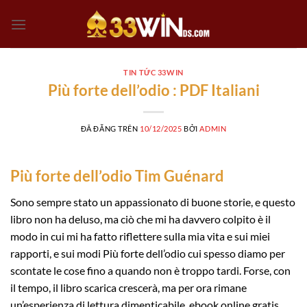
Chuyển
đến
nội
dung
TIN TỨC 33WIN
Più forte dell’odio : PDF Italiani
ĐÃ ĐĂNG TRÊN
10/12/2025
BỞI
ADMIN
Più forte dell’odio Tim Guénard
Sono sempre stato un appassionato di buone storie, e questo
libro non ha deluso, ma ciò che mi ha davvero colpito è il
modo in cui mi ha fatto riflettere sulla mia vita e sui miei
rapporti, e sui modi Più forte dell’odio cui spesso diamo per
scontate le cose fino a quando non è troppo tardi. Forse, con
il tempo, il libro scarica crescerà, ma per ora rimane
un’esperienza di lettura dimenticabile, ebook online gratis