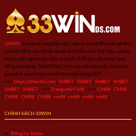
33WIN
là nhà cái hàng đầu tại Châu Á, mang đến trải nghiệm
cá cược đỉnh cao với đa dạng sản phẩm như thể thao, casino
trực tuyến, game bài, bắn cá và xổ số. Được cấp phép hoạt
động hợp pháp, 33WINDS.COM cam kết bảo mật thông tin,
giao dịch minh bạch và hỗ trợ khách hàng 24/7.
>>>
https://shbethi.com
,
SHBET
,
SHBET
,
SHBET
,
SHBET
,
SHBET
,
SHBET
,
>>>
Trang chủ F168
,
>>>
CM88
,
CM88
,
CM88
,
CM88
,
CM88
,
cm88
,
cm88
,
cm88
,
cm88
,
CHÍNH SÁCH 33WIN
Đăng ký 33win