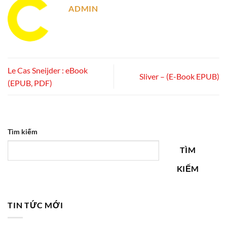
ADMIN
Le Cas Sneijder : eBook
Sliver – (E-Book EPUB)
(EPUB, PDF)
Tìm kiếm
TÌM
KIẾM
TIN TỨC MỚI