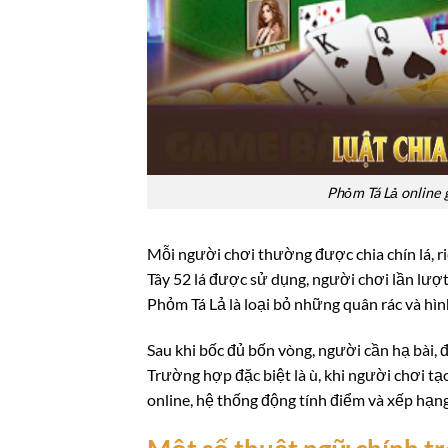
Phỏm Tá Lả online g
Mỗi người chơi thường được chia chín lá, r
Tây 52 lá được sử dụng, người chơi lần lượt
Phỏm Tá Lả là loại bỏ những quân rác và hìn
Sau khi bốc đủ bốn vòng, người cần hạ bài,
Trường hợp đặc biệt là ù, khi người chơi tạ
online, hệ thống động tính điểm và xếp hạng 