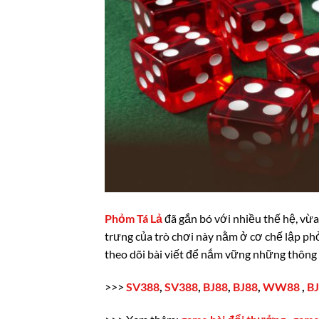
Phỏm Tá Lả
đã gắn bó với nhiều thế hệ, vừa 
trưng của trò chơi này nằm ở cơ chế lập phỏ
theo dõi bài viết để nắm vững những thông ti
>>>
SV388
,
SV388
,
BJ88
,
BJ88
,
WW88
,
B