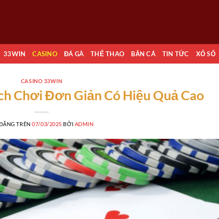
33WIN
CASINO
ĐÁ GÀ
THỂ THAO
BẮN CÁ
TIN TỨC
XỔ SỐ
CASINO 33WIN
ch Chơi Đơn Giản Có Hiệu Quả Cao
 ĐĂNG TRÊN
07/03/2025
BỞI
ADMIN