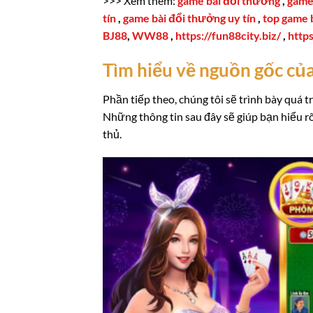
>>> Xem thêm:
game bài đổi thưởng
,
game
tín
,
game bài đổi thưởng uy tín
,
top game 
BJ88
,
WW88
,
https://fun88city.biz/
,
http
Tìm hiểu về nguồn gốc củ
Phần tiếp theo, chúng tôi sẽ trình bày quá t
Những thông tin sau đây sẽ giúp bạn hiểu r
thủ.