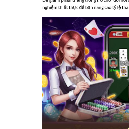
nghiệm thiết thực để bạn nâng cao tỷ lệ thàn