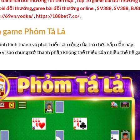
 đánh bài đổi thưởng rút tiền mặt
,
top 10 game bài đổi thưởng 
bài đổi thưởng
,
game bài đổi thưởng online
,
SV388
,
SV388
,
BJ8
s://69vn.vodka/
,
https://188bet7.co/
,
a game Phỏm Tá Lả
rình hình thành và phát triển sâu rộng của trò chơi hấp dẫn này.
õ vì sao chúng trở thành phần không thể thiếu của nhiều thế hệ 