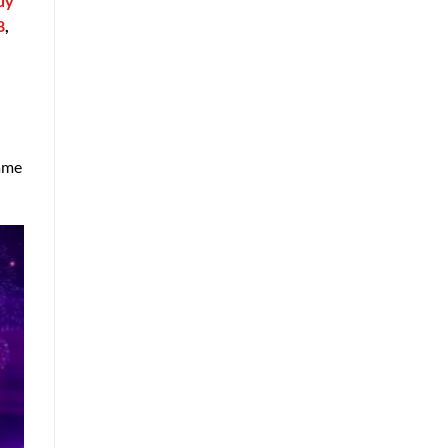
uy
8
,
game