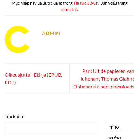
Mục nhập này đã được đăng trong
Tin tức 33win
. Đánh dấu trang
permalink
.
ADMIN
Pan: Uit de papieren van
Oikeusjuttu | Ekirja (EPUB,
luitenant Thomas Glahn :
PDF)
Onbeperkte boekdownloads
Tìm kiếm
TÌM
KIẾM