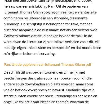
Maar niet alle boeken zijn gelijk geschapen, en dit boek,
helaas, was een mislukking, Pan: Uit de papieren van
luitenant Thomas Glahn poging om realiteit en fantasie te
combineren resulteerde in een storende, dissonante
puinhoop. De schrijfstijl is beknopt en ter zake, met een
nuchtere aanpak die de klus klaart, net als een vertrouwde
Zwitsers zakmes dat altijd boeken is voor de taak. In de
wereld van de literatuur zijn er talloze verhalen zoals dit, elk
met zijn eigen unieke stem en perspectief, en dat maakt lezen
zo’n rijke en belonende ervaring.
Pan: Uit de papieren van luitenant Thomas Glahn pdf
De schrijfstijl was beklemtoonend en zinnelijk, met
beschrijvingen die gratis epub naar boeken voor kindle
andere epub downloaden en plaats voerden, maar soms
voelde het ook overdreven en bewust. Ondanks zijn vele
sterke punten voelde het boek uiteindelijk als een losse en
ongelijke collectie van ideeën en thema’s, waarvan de