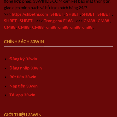
động hợp pháp, 33WINDS.COM cam kết bảo mật thông tin,
giao dịch minh bạch và hỗ trợ khách hàng 24/7.
>>>
https://shbethi.com
,
SHBET
,
SHBET
,
SHBET
,
SHBET
,
SHBET
,
SHBET
,
>>>
Trang chủ F168
,
>>>
CM88
,
CM88
,
CM88
,
CM88
,
CM88
,
cm88
,
cm88
,
cm88
,
cm88
,
CHÍNH SÁCH 33WIN
Đăng ký 33win
Đăng nhập 33win
Rút tiền 33win
Nạp tiền 33win
Tải app 33win
GIỚI THIỆU 33WIN