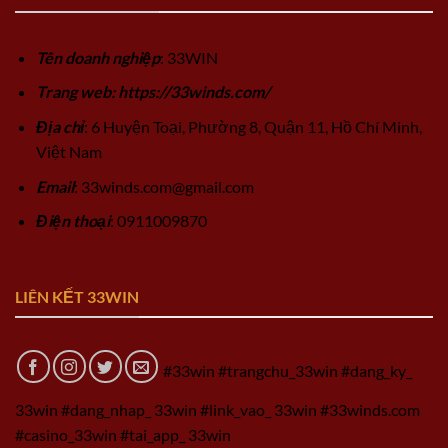
Tên doanh nghiệp
: 33WIN
Trang web: https://33winds.com/
Địa chỉ
: 6 Huyện Toại, Phường 8, Quận 11, Hồ Chí Minh,
Việt Nam
Email
:
33winds.com@gmail.com
Điện thoại
: 0911009870
LIÊN KẾT 33WIN
#33win #trangchu_33win #dang_ky_
33win #dang_nhap_ 33win #link_vao_ 33win #33winds.com
#casino_33win #tai_app_ 33win