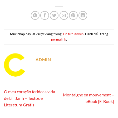
Mục nhập này đã được đăng trong
Tin tức 33win
. Đánh dấu trang
permalink
.
ADMIN
O meu coração ferido: a vida
Montaigne en mouvement –
de Lili Janh – Textos e
eBook [E-Book]
Literatura Grátis