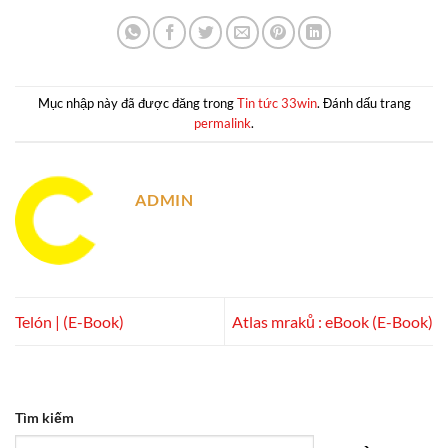
Mục nhập này đã được đăng trong
Tin tức 33win
. Đánh dấu trang
permalink
.
ADMIN
Telón | (E-Book)
Atlas mraků : eBook (E-Book)
Tìm kiếm