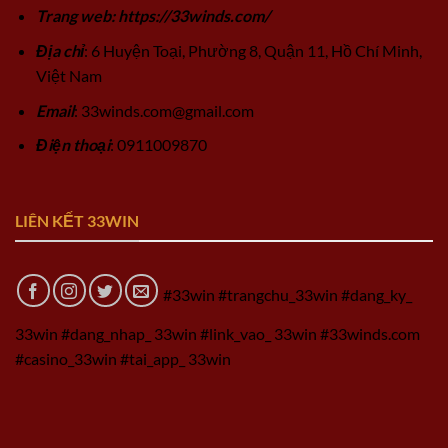
Trang web: https://33winds.com/
Địa chỉ
: 6 Huyện Toại, Phường 8, Quận 11, Hồ Chí Minh,
Việt Nam
Email
:
33winds.com@gmail.com
Điện thoại
: 0911009870
LIÊN KẾT 33WIN
#33win #trangchu_33win #dang_ky_
33win #dang_nhap_ 33win #link_vao_ 33win #33winds.com
#casino_33win #tai_app_ 33win