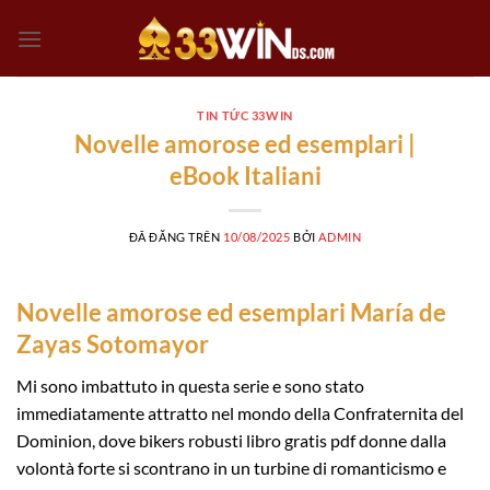
Chuyển
đến
nội
dung
TIN TỨC 33WIN
Novelle amorose ed esemplari |
eBook Italiani
ĐÃ ĐĂNG TRÊN
10/08/2025
BỞI
ADMIN
Novelle amorose ed esemplari María de
Zayas Sotomayor
Mi sono imbattuto in questa serie e sono stato
immediatamente attratto nel mondo della Confraternita del
Dominion, dove bikers robusti libro gratis pdf donne dalla
volontà forte si scontrano in un turbine di romanticismo e