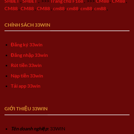
SHBET
,
SHBET
,
>>>
Trang chủ F168
,
>>>
CM88
,
CM88
,
CM88
,
CM88
,
CM88
,
cm88
,
cm88
,
cm88
,
cm88
,
CHÍNH SÁCH 33WIN
Đăng ký 33win
Đăng nhập 33win
Rút tiền 33win
Nạp tiền 33win
Tải app 33win
GIỚI THIỆU 33WIN
Tên doanh nghiệp
: 33WIN