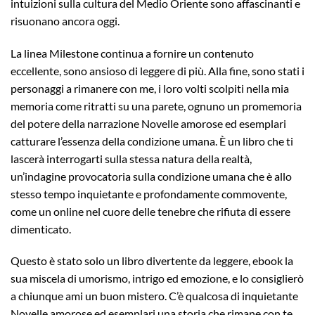
intuizioni sulla cultura del Medio Oriente sono affascinanti e
risuonano ancora oggi.
La linea Milestone continua a fornire un contenuto
eccellente, sono ansioso di leggere di più. Alla fine, sono stati i
personaggi a rimanere con me, i loro volti scolpiti nella mia
memoria come ritratti su una parete, ognuno un promemoria
del potere della narrazione Novelle amorose ed esemplari
catturare l’essenza della condizione umana. È un libro che ti
lascerà interrogarti sulla stessa natura della realtà,
un’indagine provocatoria sulla condizione umana che è allo
stesso tempo inquietante e profondamente commovente,
come un online nel cuore delle tenebre che rifiuta di essere
dimenticato.
Questo è stato solo un libro divertente da leggere, ebook la
sua miscela di umorismo, intrigo ed emozione, e lo consiglierò
a chiunque ami un buon mistero. C’è qualcosa di inquietante
Novelle amorose ed esemplari una storia che rimane con te,