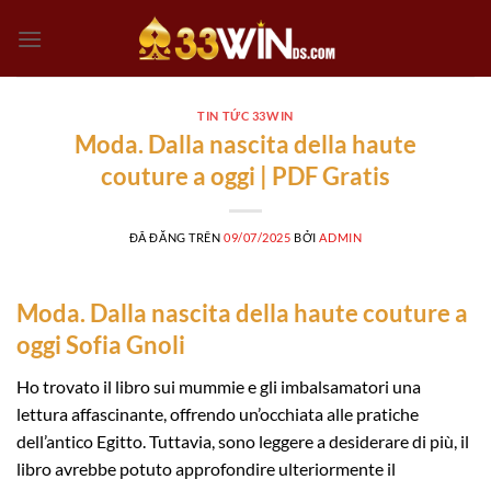
Chuyển
đến
nội
dung
TIN TỨC 33WIN
Moda. Dalla nascita della haute
couture a oggi | PDF Gratis
ĐÃ ĐĂNG TRÊN
09/07/2025
BỞI
ADMIN
Moda. Dalla nascita della haute couture a
oggi Sofia Gnoli
Ho trovato il libro sui mummie e gli imbalsamatori una
lettura affascinante, offrendo un’occhiata alle pratiche
dell’antico Egitto. Tuttavia, sono leggere a desiderare di più, il
libro avrebbe potuto approfondire ulteriormente il