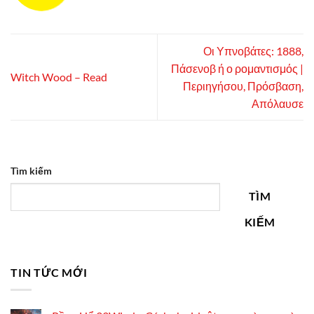
Οι Υπνοβάτες: 1888,
Πάσενοβ ή ο ρομαντισμός |
Witch Wood – Read
Περιηγήσου, Πρόσβαση,
Απόλαυσε
Tìm kiếm
TÌM
KIẾM
TIN TỨC MỚI