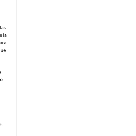
s
las
e la
para
que
n
mo
s.