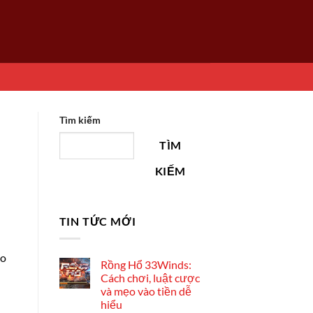
Tìm kiếm
TÌM
KIẾM
TIN TỨC MỚI
to
Rồng Hổ 33Winds:
Cách chơi, luật cược
và mẹo vào tiền dễ
hiểu