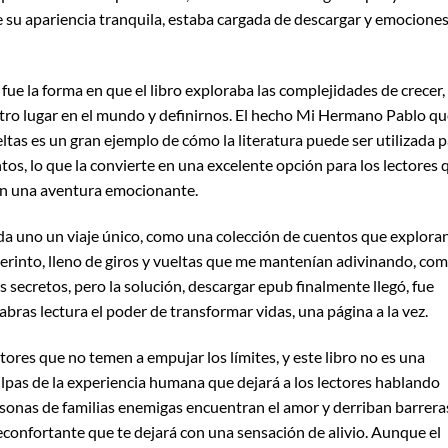
 de su apariencia tranquila, estaba cargada de descargar y emocione
e la forma en que el libro exploraba las complejidades de crecer, 
ro lugar en el mundo y definirnos. El hecho Mi Hermano Pablo qu
eltas es un gran ejemplo de cómo la literatura puede ser utilizada 
tos, lo que la convierte en una excelente opción para los lectores 
an una aventura emocionante.
cada uno un viaje único, como una colección de cuentos que explora
berinto, lleno de giros y vueltas que me mantenían adivinando, co
secretos, pero la solución, descargar epub finalmente llegó, fue
bras lectura el poder de transformar vidas, una página a la vez.
res que no temen a empujar los límites, y este libro no es una
ulpas de la experiencia humana que dejará a los lectores hablando
sonas de familias enemigas encuentran el amor y derriban barrera
econfortante que te dejará con una sensación de alivio. Aunque el