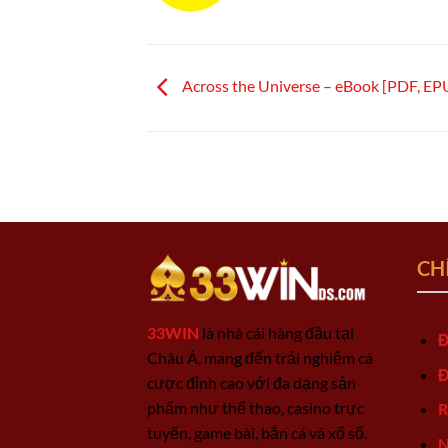
Across the Universe – eBook [PDF, EP
CH
33WIN
là nhà cái hàng đầu tại
Đ
Châu Á, mang đến trải nghiệm cá
Đ
cược đỉnh cao với đa dạng sản
phẩm như thể thao, casino trực
R
tuyến, game bài, bắn cá và xổ số.
N