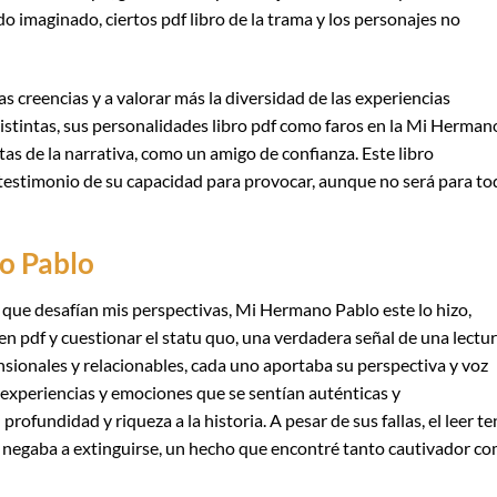
 imaginado, ciertos pdf libro de la trama y los personajes no
s creencias y a valorar más la diversidad de las experiencias
distintas, sus personalidades libro pdf como faros en la Mi Herman
tas de la narrativa, como un amigo de confianza. Este libro
n testimonio de su capacidad para provocar, aunque no será para t
o Pablo
s que desafían mis perspectivas, Mi Hermano Pablo este lo hizo,
n pdf y cuestionar el statu quo, una verdadera señal de una lectu
sionales y relacionables, cada uno aportaba su perspectiva y voz
e experiencias y emociones que se sentían auténticas y
undidad y riqueza a la historia. A pesar de sus fallas, el leer te
e se negaba a extinguirse, un hecho que encontré tanto cautivador c