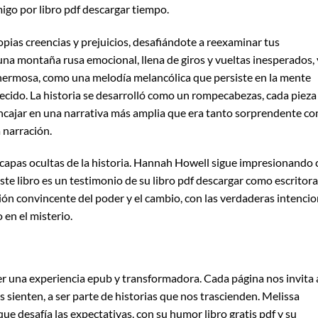
igo por libro pdf descargar tiempo.
ropias creencias y prejuicios, desafiándote a reexaminar tus
 una montaña rusa emocional, llena de giros y vueltas inesperados, 
y hermosa, como una melodía melancólica que persiste en la mente
cido. La historia se desarrolló como un rompecabezas, cada pieza
ajar en una narrativa más amplia que era tanto sorprendente c
 narración.
capas ocultas de la historia. Hannah Howell sigue impresionando 
ste libro es un testimonio de su libro pdf descargar como escritora.
ción convincente del poder y el cambio, con las verdaderas intenci
en el misterio.
r una experiencia epub y transformadora. Cada página nos invita 
os sienten, a ser parte de historias que nos trascienden. Melissa
e desafía las expectativas, con su humor libro gratis pdf y su