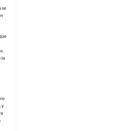
 se
en
 que
s.
 la
ero
 y
ra
a