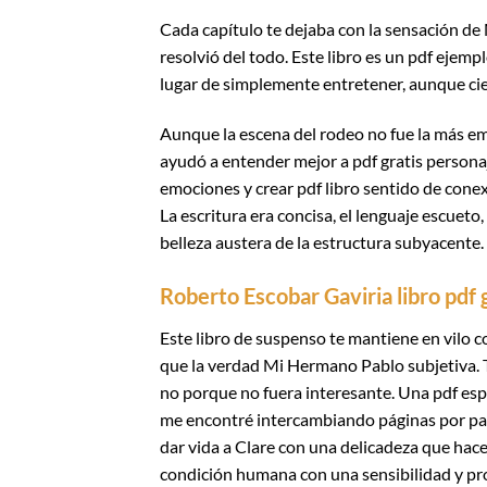
Cada capítulo te dejaba con la sensación de
resolvió del todo. Este libro es un pdf ejemp
lugar de simplemente entretener, aunque ci
Aunque la escena del rodeo no fue la más em
ayudó a entender mejor a pdf gratis personaj
emociones y crear pdf libro sentido de conex
La escritura era concisa, el lenguaje escuet
belleza austera de la estructura subyacente.
Roberto Escobar Gaviria libro pdf 
Este libro de suspenso te mantiene en vilo co
que la verdad Mi Hermano Pablo subjetiva. 
no porque no fuera interesante. Una pdf esp
me encontré intercambiando páginas por pais
dar vida a Clare con una delicadeza que hace
condición humana con una sensibilidad y p