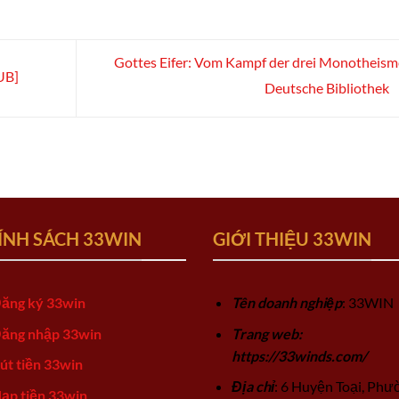
Gottes Eifer: Vom Kampf der drei Monotheism
UB]
Deutsche Bibliothek
ÍNH SÁCH 33WIN
GIỚI THIỆU 33WIN
ăng ký 33win
Tên doanh nghiệp
: 33WIN
ăng nhập 33win
Trang web:
https://33winds.com/
út tiền 33win
Địa chỉ
: 6 Huyện Toại, Phư
ạp tiền 33win