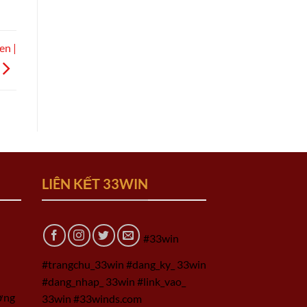
en |
LIÊN KẾT 33WIN
#33win
#trangchu_33win #dang_ky_ 33win
#dang_nhap_ 33win #link_vao_
ờng
33win #33winds.com