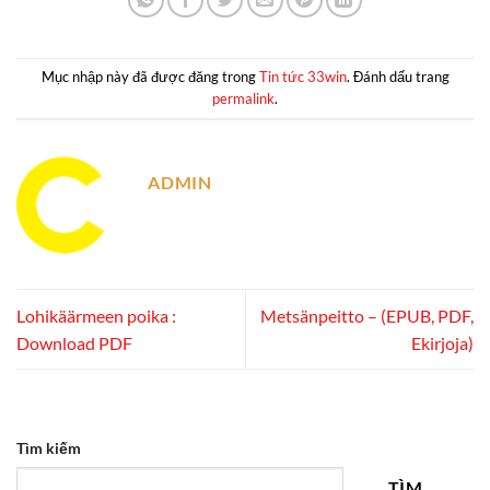
Mục nhập này đã được đăng trong
Tin tức 33win
. Đánh dấu trang
permalink
.
ADMIN
Lohikäärmeen poika :
Metsänpeitto – (EPUB, PDF,
Download PDF
Ekirjoja)
Tìm kiếm
TÌM