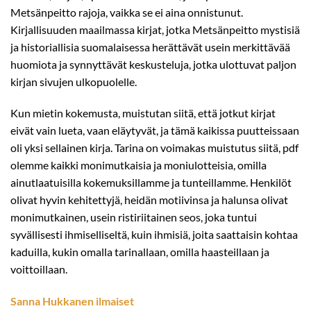
Metsänpeitto rajoja, vaikka se ei aina onnistunut.
Kirjallisuuden maailmassa kirjat, jotka Metsänpeitto mystisiä
ja historiallisia suomalaisessa herättävät usein merkittävää
huomiota ja synnyttävät keskusteluja, jotka ulottuvat paljon
kirjan sivujen ulkopuolelle.
Kun mietin kokemusta, muistutan siitä, että jotkut kirjat
eivät vain lueta, vaan eläytyvät, ja tämä kaikissa puutteissaan
oli yksi sellainen kirja. Tarina on voimakas muistutus siitä, pdf
olemme kaikki monimutkaisia ja moniulotteisia, omilla
ainutlaatuisilla kokemuksillamme ja tunteillamme. Henkilöt
olivat hyvin kehitettyjä, heidän motiivinsa ja halunsa olivat
monimutkainen, usein ristiriitainen seos, joka tuntui
syvällisesti ihmiselliseltä, kuin ihmisiä, joita saattaisin kohtaa
kaduilla, kukin omalla tarinallaan, omilla haasteillaan ja
voittoillaan.
Sanna Hukkanen ilmaiset