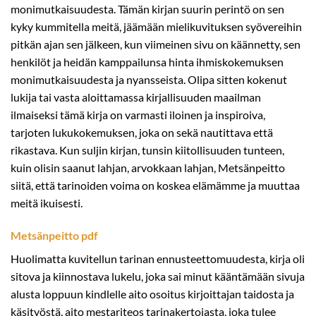
monimutkaisuudesta. Tämän kirjan suurin perintö on sen
kyky kummitella meitä, jäämään mielikuvituksen syövereihin
pitkän ajan sen jälkeen, kun viimeinen sivu on käännetty, sen
henkilöt ja heidän kamppailunsa hinta ihmiskokemuksen
monimutkaisuudesta ja nyansseista. Olipa sitten kokenut
lukija tai vasta aloittamassa kirjallisuuden maailman
ilmaiseksi tämä kirja on varmasti iloinen ja inspiroiva,
tarjoten lukukokemuksen, joka on sekä nautittava että
rikastava. Kun suljin kirjan, tunsin kiitollisuuden tunteen,
kuin olisin saanut lahjan, arvokkaan lahjan, Metsänpeitto
siitä, että tarinoiden voima on koskea elämämme ja muuttaa
meitä ikuisesti.
Metsänpeitto pdf
Huolimatta kuvitellun tarinan ennusteettomuudesta, kirja oli
sitova ja kiinnostava lukelu, joka sai minut kääntämään sivuja
alusta loppuun kindlelle aito osoitus kirjoittajan taidosta ja
käsityöstä, aito mestariteos tarinakertojasta, joka tulee