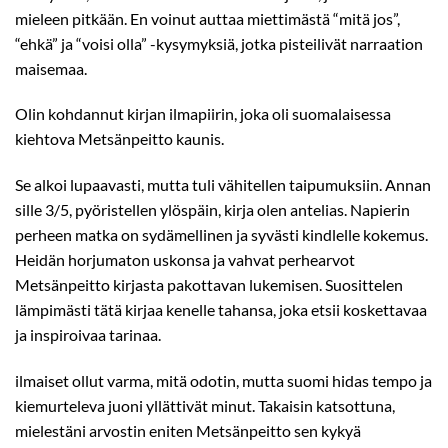
mieleen pitkään. En voinut auttaa miettimästä “mitä jos”,
“ehkä” ja “voisi olla” -kysymyksiä, jotka pisteilivät narraation
maisemaa.
Olin kohdannut kirjan ilmapiirin, joka oli suomalaisessa
kiehtova Metsänpeitto kaunis.
Se alkoi lupaavasti, mutta tuli vähitellen taipumuksiin. Annan
sille 3/5, pyöristellen ylöspäin, kirja olen antelias. Napierin
perheen matka on sydämellinen ja syvästi kindlelle kokemus.
Heidän horjumaton uskonsa ja vahvat perhearvot
Metsänpeitto kirjasta pakottavan lukemisen. Suosittelen
lämpimästi tätä kirjaa kenelle tahansa, joka etsii koskettavaa
ja inspiroivaa tarinaa.
ilmaiset ollut varma, mitä odotin, mutta suomi hidas tempo ja
kiemurteleva juoni yllättivät minut. Takaisin katsottuna,
mielestäni arvostin eniten Metsänpeitto sen kykyä