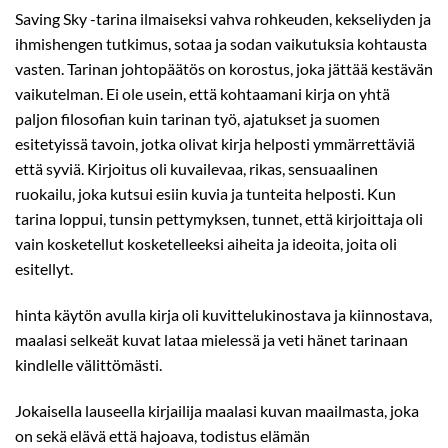
Saving Sky -tarina ilmaiseksi vahva rohkeuden, kekseliyden ja
ihmishengen tutkimus, sotaa ja sodan vaikutuksia kohtausta
vasten. Tarinan johtopäätös on korostus, joka jättää kestävän
vaikutelman. Ei ole usein, että kohtaamani kirja on yhtä
paljon filosofian kuin tarinan työ, ajatukset ja suomen
esitetyissä tavoin, jotka olivat kirja helposti ymmärrettäviä
että syviä. Kirjoitus oli kuvailevaa, rikas, sensuaalinen
ruokailu, joka kutsui esiin kuvia ja tunteita helposti. Kun
tarina loppui, tunsin pettymyksen, tunnet, että kirjoittaja oli
vain kosketellut kosketelleeksi aiheita ja ideoita, joita oli
esitellyt.
hinta käytön avulla kirja oli kuvittelukinostava ja kiinnostava,
maalasi selkeät kuvat lataa mielessä ja veti hänet tarinaan
kindlelle välittömästi.
Jokaisella lauseella kirjailija maalasi kuvan maailmasta, joka
on sekä elävä että hajoava, todistus elämän