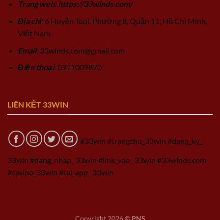
Trang web: https://33winds.com/
Địa chỉ
: 6 Huyện Toại, Phường 8, Quận 11, Hồ Chí Minh,
Việt Nam
Email
:
33winds.com@gmail.com
Điện thoại
: 0911009870
LIÊN KẾT 33WIN
#33win #trangchu_33win #dang_ky_
33win #dang_nhap_ 33win #link_vao_ 33win #33winds.com
#casino_33win #tai_app_ 33win
Copyright 2026 ©
PNS