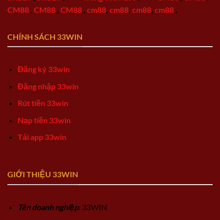
CM88
,
CM88
,
CM88
,
cm88
,
cm88
,
cm88
,
cm88
,
CHÍNH SÁCH 33WIN
Đăng ký 33win
Đăng nhập 33win
Rút tiền 33win
Nạp tiền 33win
Tải app 33win
GIỚI THIỆU 33WIN
Tên doanh nghiệp
: 33WIN