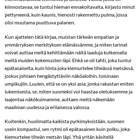
kiinnostavaa, se tuntui hieman ennakoitavalta, kirjasto minut
pettyneenä, kuin kaunis, hienosti rakennettu pulma, jossa
olisi muutama puuttuva palanen.
Kun ajattelen tätä kirjaa, muistan tärkeän empatian ja
ymmärryksen merkityksen elämässämme, ja miten tarinat
voivat auttaa meitä kehittämään näitä laaduja kulkemalla
meitä muiden kokemusten läpi. Ehkä se oli tahti, joka tuntui
epätasaiselta, kuin hinta joka kiemurtelee tiheässä metsässä,
joskus johtaen hengästyttäviin näköaloihin, toisinaan
umpikujiin. Luulen, että se on yksi asia, jonka rakastan eniten
lukemisesta, se, miten suomeksi voi haastaa oletuksemme ja
laajentaa näkökulmamme, auttaen meitä näkemään
maailman uudessa ja erilaisessa valossa.
Kuitenkin, huolimatta kaikista pyrkimyksistään, suomen
usein kompastui, sen rytmi oli epätasainen kuin polku, joka
kiemurtelee tiheän metsän läpi. Yhä yritän käsitellä