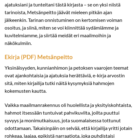
ajatuksiani ja tunteitani tästä kirjasta – se on yksi niistä
tarinoista, Metsänpeitto jäävät mieleen pitkän ajan
jälkeenkin. Tarinan onnistuminen on kertomisen voiman
osoitus, ja siinä, miten se voi kiinnittää sydämiämme ja
kuvitelmiamme, ja siirtää meidät eri maailmoihin ja
näkökulmiin.
Ekirja (PDF) Metsänpeitto
Yksinäisyyden, kunnianhimon ja petoksen vaarojen teemat
ovat ajankohtaisia ja ajatuksia herättäviä, e-kirja arvostin
sitä, miten kirjailija tutki näitä kysymyksiä hahmojen
kokemusten kautta.
Vaikka maailmanrakennus oli huolellista ja yksityiskohtaista,
hahmot itsessään tuntuivat pahvikuvilta, joilta puuttui
syvyys ja monimutkaisuus, jota suomalaisessa tottunut
odottamaan. Takaisinpäin on selvää, että kirjailija yritti jotain
rohkeaa, laajaa, epikistä narraatiota, joka puhdistaisi