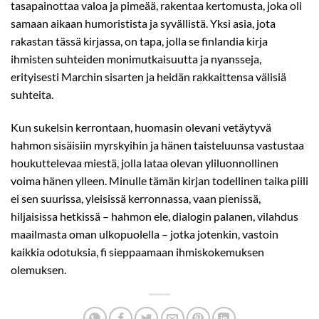
tasapainottaa valoa ja pimeää, rakentaa kertomusta, joka oli
samaan aikaan humoristista ja syvällistä. Yksi asia, jota
rakastan tässä kirjassa, on tapa, jolla se finlandia kirja​
ihmisten suhteiden monimutkaisuutta ja nyansseja,
erityisesti Marchin sisarten ja heidän rakkaittensa välisiä
suhteita.
Kun sukelsin kerrontaan, huomasin olevani vetäytyvä
hahmon sisäisiin myrskyihin ja hänen taisteluunsa vastustaa
houkuttelevaa miestä, jolla lataa olevan yliluonnollinen
voima hänen ylleen. Minulle tämän kirjan todellinen taika piili
ei sen suurissa, yleisissä kerronnassa, vaan pienissä,
hiljaisissa hetkissä – hahmon ele, dialogin palanen, vilahdus
maailmasta oman ulkopuolella – jotka jotenkin, vastoin
kaikkia odotuksia, fi sieppaamaan ihmiskokemuksen
olemuksen.