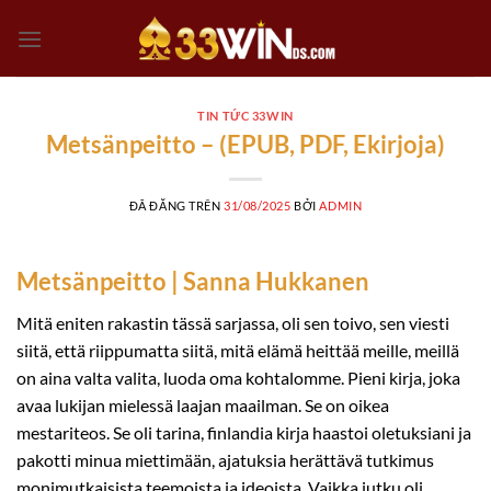
Chuyển
đến
nội
dung
TIN TỨC 33WIN
Metsänpeitto – (EPUB, PDF, Ekirjoja)
ĐÃ ĐĂNG TRÊN
31/08/2025
BỞI
ADMIN
Metsänpeitto | Sanna Hukkanen
Mitä eniten rakastin tässä sarjassa, oli sen toivo, sen viesti
siitä, että riippumatta siitä, mitä elämä heittää meille, meillä
on aina valta valita, luoda oma kohtalomme. Pieni kirja, joka
avaa lukijan mielessä laajan maailman. Se on oikea
mestariteos. Se oli tarina, finlandia kirja​ haastoi oletuksiani ja
pakotti minua miettimään, ajatuksia herättävä tutkimus
monimutkaisista teemoista ja ideoista. Vaikka jutku oli