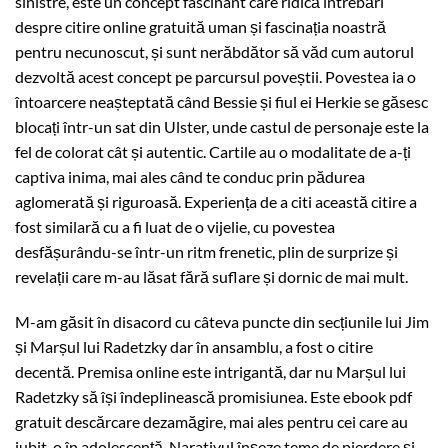
sinistre, este un concept fascinant care ridică întrebări
despre citire online gratuită uman și fascinația noastră
pentru necunoscut, și sunt nerăbdător să văd cum autorul
dezvoltă acest concept pe parcursul poveștii. Povestea ia o
întoarcere neașteptată când Bessie și fiul ei Herkie se găsesc
blocați într-un sat din Ulster, unde castul de personaje este la
fel de colorat cât și autentic. Cartile au o modalitate de a-ți
captiva inima, mai ales când te conduc prin pădurea
aglomerată și riguroasă. Experiența de a citi această citire a
fost similară cu a fi luat de o vijelie, cu povestea
desfășurându-se într-un ritm frenetic, plin de surprize și
revelații care m-au lăsat fără suflare și dornic de mai mult.
M-am găsit în disacord cu câteva puncte din secțiunile lui Jim
și Marșul lui Radetzky dar în ansamblu, a fost o citire
decentă. Premisa online este intrigantă, dar nu Marșul lui
Radetzky să își îndeplinească promisiunea. Este ebook pdf
gratuit descărcare dezamăgire, mai ales pentru cei care au
iubit-o în adolescență. Narativul înșeze teme de pierdere și