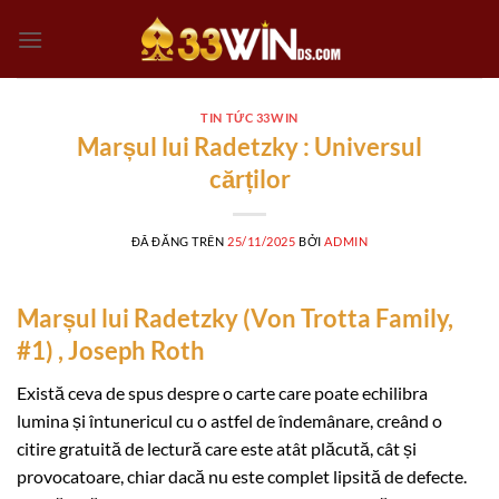
Chuyển
đến
nội
dung
TIN TỨC 33WIN
Marșul lui Radetzky : Universul
cărților
ĐÃ ĐĂNG TRÊN
25/11/2025
BỞI
ADMIN
Marșul lui Radetzky (Von Trotta Family,
#1) , Joseph Roth
Există ceva de spus despre o carte care poate echilibra
lumina și întunericul cu o astfel de îndemânare, creând o
citire gratuită de lectură care este atât plăcută, cât și
provocatoare, chiar dacă nu este complet lipsită de defecte.