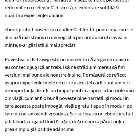
redempție cu o eleganță discretă, o explorare subtilă și
nuanta a experienței umane.
ebook gratuit posibil ca o audiență diferită, poate una care se
aliniază mai strâns cu demografia pe care autorul o avea în
minte, s-ar găsi stilul mai apreciat.
Povestea lui K-Dawg este un memento că alegerile noastre
au consecințe, și că ar trebui să ne străduim mereu să fim
versiuni mai bune ale noastre înșine. Pe măsură ce reflect
asupra experienței mele de citire a acestei cărți, sunt amintit
de importanța de a-ți lua timpul pentru a aprecia lucrurile mici
din viață, cum ar fi o bună poveste bine narrată, și modul în
care aceasta poate îmbogăți viețile gratuit epub în moduri pe
care nu ne-am gândi vreodată. Scrisul era ca un ebook gratuit
pdf blând, curgând fluid și ușor, deși uneori a părut puțin
prea simplu și lipsit de adâncime.