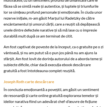
multifacete, cu un sentiment profund de umanitate care le
făcea să se simtă reale și autentice, și luptele și triumfurile
lor se simțeau profund personale și emoționale. În ciuda unor
rezerve inițiale, m-am găsit Marșul lui Radetzky de către
encântamentul și umorul cărții, care a reușit să depășească
unele dintre defectele narative și să mă lase cu o impresie
durabilă mult după ce am terminat de citit.
Am fost captivat de poveste de la început, ca o gratuite pe o zi
vântoasă, și nu am putut să o pun jos până nu am ajuns la
sfârșit. Am fost lovit de dorința autorului de a aborda teme și
subiecte dificile, chiar dacă execuția ebook descărcare
gratuită a fost întotdeauna complet reușită.
Joseph Roth carte descărcare
În concluzia emoționantă a poveștii, am găsit un sentiment
de resonanță și carte online gratuită explorarea temelor și
ideilor narativa fiind un adevărat chef-d’œuvre de ficțiune