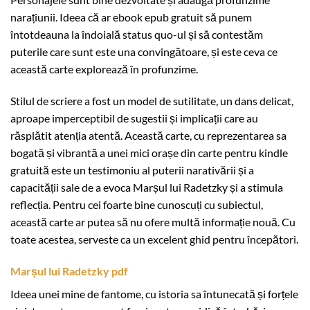
narațiunii. Ideea că ar ebook epub gratuit să punem
întotdeauna la îndoială status quo-ul și să contestăm
puterile care sunt este una convingătoare, și este ceva ce
această carte explorează în profunzime.
Stilul de scriere a fost un model de sutilitate, un dans delicat,
aproape imperceptibil de sugestii și implicații care au
răsplătit atenția atentă. Această carte, cu reprezentarea sa
bogată și vibrantă a unei mici orașe din carte pentru kindle
gratuită este un testimoniu al puterii narativării și a
capacității sale de a evoca Marșul lui Radetzky și a stimula
reflecția. Pentru cei foarte bine cunoscuți cu subiectul,
această carte ar putea să nu ofere multă informație nouă. Cu
toate acestea, serveste ca un excelent ghid pentru începători.
Marșul lui Radetzky pdf
Ideea unei mine de fantome, cu istoria sa întunecată și forțele