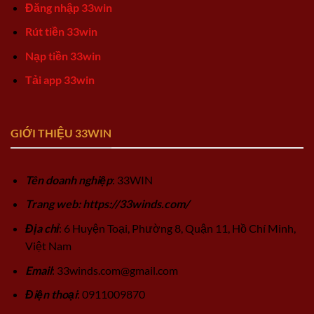
Đăng nhập 33win
Rút tiền 33win
Nạp tiền 33win
Tải app 33win
GIỚI THIỆU 33WIN
Tên doanh nghiệp
: 33WIN
Trang web: https://33winds.com/
Địa chỉ
: 6 Huyện Toại, Phường 8, Quận 11, Hồ Chí Minh,
Việt Nam
Email
:
33winds.com@gmail.com
Điện thoại
: 0911009870