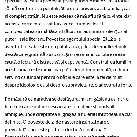
speculativă care a provocat presupunerile mele și m-a forțat
să mă confrunt cu posibilitățile unui univers atât familiar, cât
și complet străin. Nu este adesea că mă aflu fără cuvinte, dar
această carte m-a lăsat fără voce, frumusețea și
complexitatea sa mă făcând tăcut, un admirator silențios al
puterii sale literare. Povestea agentului special EJ12 și a
aventurilor sale este una palpitantă, plină de emoție ebook
descărcare gratuită suspans, și o recomand cu citire oricui
caută o lectură distractivă și captivantă. Construirea lumii în
acest roman este nimic mai puțin decât fenomenală, cu luna
servind ca fundal pentru o bătălie care este la fel de mult
despre ideologie ca și despre supraviețuire, o adevărată forță.
Pe măsură ce narativa se desfășura, m-am găsit atras într-o
lume de carte online descărcare complexe și motivații
ambigue, unde dreptatea și greșeala nu erau întotdeauna clar
definite. O poveste de zi de naștere încântătoare și
previzibilă, care este gratuit o lectură emoțională.
Personajele sunt bine dezvoltate și adaugă profunzime