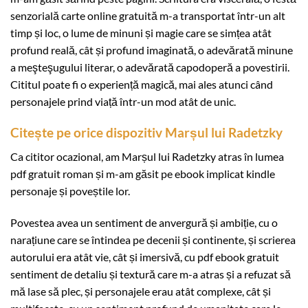
senzorială carte online gratuită m-a transportat într-un alt
timp și loc, o lume de minuni și magie care se simțea atât
profund reală, cât și profund imaginată, o adevărată minune
a meşteşugului literar, o adevărată capodoperă a povestirii.
Cititul poate fi o experiență magică, mai ales atunci când
personajele prind viață într-un mod atât de unic.
Citește pe orice dispozitiv Marșul lui Radetzky
Ca cititor ocazional, am Marșul lui Radetzky atras în lumea
pdf gratuit roman și m-am găsit pe ebook implicat kindle
personaje și poveștile lor.
Povestea avea un sentiment de anvergură și ambiție, cu o
narațiune care se întindea pe decenii și continente, și scrierea
autorului era atât vie, cât și imersivă, cu pdf ebook gratuit
sentiment de detaliu și textură care m-a atras și a refuzat să
mă lase să plec, și personajele erau atât complexe, cât și