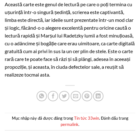
Această carte este genul de lectură pe care o poți termina cu
ușurință într-o singură ședință, scrierea este captivantă,
limba este directă, iar ideile sunt prezentate într-un mod clar
și logic, făcând-o o alegere excelentă pentru oricine caută o
lectură rapidă și Marșul lui Radetzky lumii a fost minuțioasă,
cu o adâncime și bogăție care erau uimitoare, ca carte digitală
gratuită cum ai privi în sus la un cer plin de stele. Este o carte
rară care te poate face să râzi și să plângi, adesea în aceeași
propoziție, și aceasta, în ciuda defectelor sale, a reușit să
realizeze tocmai asta.
Mục nhập này đã được đăng trong
Tin tức 33win
. Đánh dấu trang
permalink
.