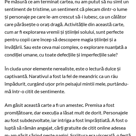
Pe măsură ce am terminat cartea, nu am putut să nu simt un
sentiment de tristime, un sentiment că plecam dintr-o lume
și personaje pe care le-am crescut să-i iubesc, ca un călător
care părăsește o oraș dragă. Activitățile din această carte,
cum ar fi explorarea vremii și științei solului, sunt perfecte
pentru copii care încep să descopere magia științei și a
învățării. Sau este ceva mai complex, o explorare nuanțată a
condiției umane, cu toate defecțiile și imperfecțiile sale?
În ciuda unor elemente nerealiste, este o lectură dulce și
captivantă. Narativul a fost la fel de meandric ca un râu
împădurit, curgând ușor prin peisajul mintii mele, purtându-
mă într-o citit de sentimente.
Am găsit această carte a fi un amestec. Premisa a fost
promițătoare, dar execuția a lăsat mult de dorit. Personajele
au fost subdezvoltate, iar intriga a fost împrăștiată. A fost o
luptă să rămân angajat, cărți gratuite de citit online adesea
m-am găsit sărind peste pagini. Scriitura era viscerală, o festă