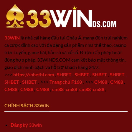
33WIN
là nhà cái hàng đầu tại Châu Á, mang đến trải nghiệm
cá cược đỉnh cao với đa dạng sản phẩm như thể thao, casino
trực tuyến, game bài, bắn cá và xổ số. Được cấp phép hoạt
động hợp pháp, 33WINDS.COM cam kết bảo mật thông tin,
giao dịch minh bạch và hỗ trợ khách hàng 24/7.
>>>
https://shbethi.com
,
SHBET
,
SHBET
,
SHBET
,
SHBET
,
SHBET
,
SHBET
,
>>>
Trang chủ F168
,
>>>
CM88
,
CM88
,
CM88
,
CM88
,
CM88
,
cm88
,
cm88
,
cm88
,
cm88
,
CHÍNH SÁCH 33WIN
Đăng ký 33win