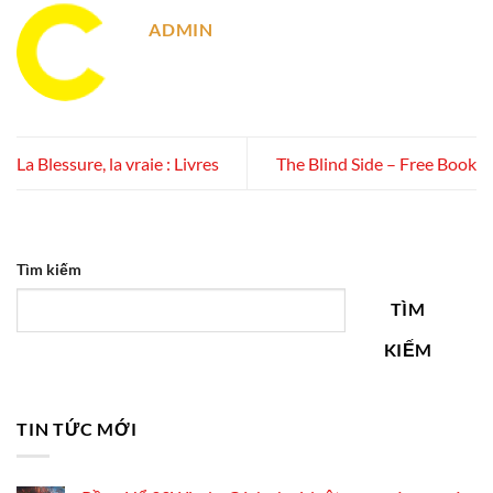
ADMIN
La Blessure, la vraie : Livres
The Blind Side – Free Book
Tìm kiếm
TÌM
KIẾM
TIN TỨC MỚI