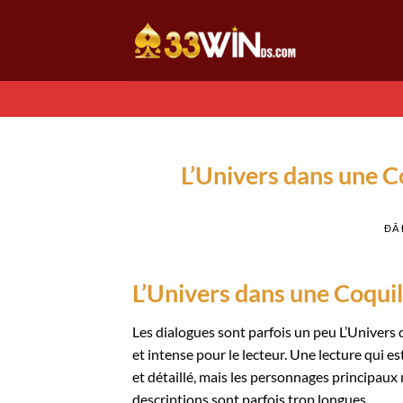
Chuyển
đến
nội
dung
L’Univers dans une C
ĐÃ
L’Univers dans une Coqui
Les dialogues sont parfois un peu L’Univers 
et intense pour le lecteur. Une lecture qui es
et détaillé, mais les personnages principaux 
descriptions sont parfois trop longues.