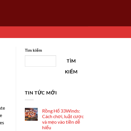
Tìm kiếm
TÌM
KIẾM
TIN TỨC MỚI
nte
Rồng Hổ 33Winds:
he
Cách chơi, luật cược
và mẹo vào tiền dễ
les
hiểu