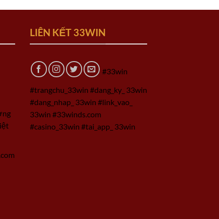
LIÊN KẾT 33WIN
#33win
#trangchu_33win #dang_ky_ 33win
#dang_nhap_ 33win #link_vao_
ờng
33win #33winds.com
iệt
#casino_33win #tai_app_ 33win
.com