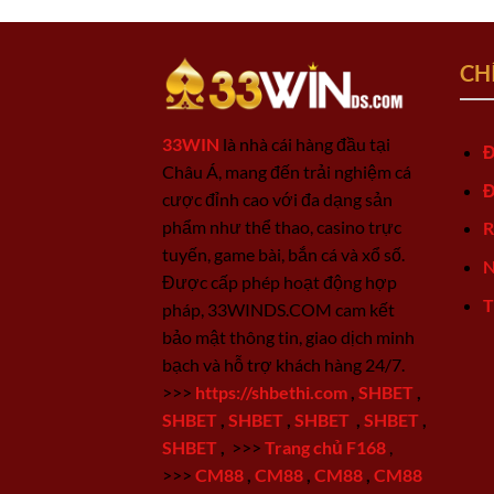
CH
33WIN
là nhà cái hàng đầu tại
Đ
Châu Á, mang đến trải nghiệm cá
Đ
cược đỉnh cao với đa dạng sản
phẩm như thể thao, casino trực
R
tuyến, game bài, bắn cá và xổ số.
N
Được cấp phép hoạt động hợp
T
pháp, 33WINDS.COM cam kết
bảo mật thông tin, giao dịch minh
bạch và hỗ trợ khách hàng 24/7.
>>>
https://shbethi.com
,
SHBET
,
SHBET
,
SHBET
,
SHBET
,
SHBET
,
SHBET
,
>>>
Trang chủ F168
,
>>>
CM88
,
CM88
,
CM88
,
CM88