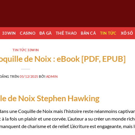
33WIN
CASINO
ĐÁ GÀ
THỂ THAO
BẮN CÁ
TIN TỨC
XỔ SỐ
TIN TỨC 33WIN
oquille de Noix : eBook [PDF, EPUB]
 ĐĂNG TRÊN
05/12/2025
BỞI
ADMIN
lle de Noix Stephen Hawking
dans une Coquille de Noix mais l’histoire reste néanmoins captiva
t à la fois un plaisir et une corvée. L’auteur a su créer un monde ric
manquent de charisme et de relief. L’écriture est engageante, mais 