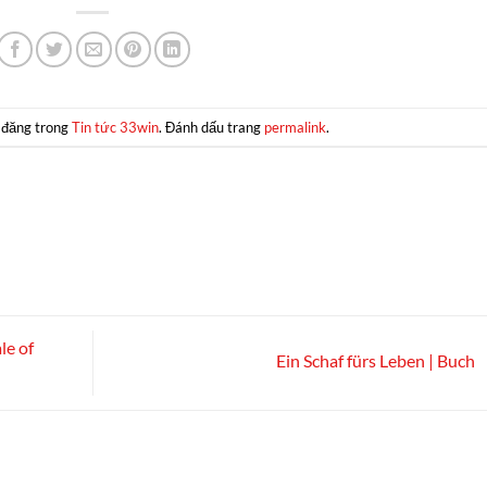
 đăng trong
Tin tức 33win
. Đánh dấu trang
permalink
.
le of
Ein Schaf fürs Leben | Buch