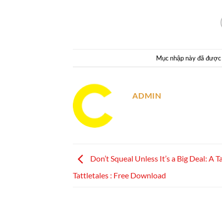
Mục nhập này đã được
ADMIN
Don’t Squeal Unless It’s a Big Deal: A Ta
Tattletales : Free Download