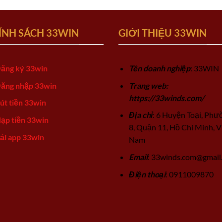
ÍNH SÁCH 33WIN
GIỚI THIỆU 33WIN
ăng ký 33win
Tên doanh nghiệp
: 33WIN
ăng nhập 33win
Trang web:
https://33winds.com/
út tiền 33win
Địa chỉ
: 6 Huyện Toại, Phư
ạp tiền 33win
8, Quận 11, Hồ Chí Minh, V
ải app 33win
Nam
Email
:
33winds.com@gmail
Điện thoại
: 0911009870