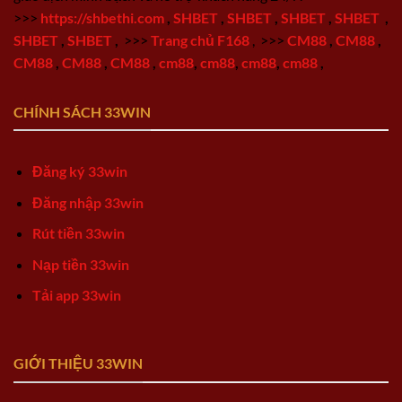
>>>
https://shbethi.com
,
SHBET
,
SHBET
,
SHBET
,
SHBET
,
SHBET
,
SHBET
,
>>>
Trang chủ F168
,
>>>
CM88
,
CM88
,
CM88
,
CM88
,
CM88
,
cm88
,
cm88
,
cm88
,
cm88
,
CHÍNH SÁCH 33WIN
Đăng ký 33win
Đăng nhập 33win
Rút tiền 33win
Nạp tiền 33win
Tải app 33win
GIỚI THIỆU 33WIN