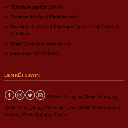
Tên doanh nghiệp
: 33WIN
Trang web: https://33winds.com/
Địa chỉ
: 6 Huyện Toại, Phường 8, Quận 11, Hồ Chí Minh,
Việt Nam
Email
:
33winds.com@gmail.com
Điện thoại
: 0911009870
LIÊN KẾT 33WIN
#33win #trangchu_33win #dang_ky_
33win #dang_nhap_ 33win #link_vao_ 33win #33winds.com
#casino_33win #tai_app_ 33win