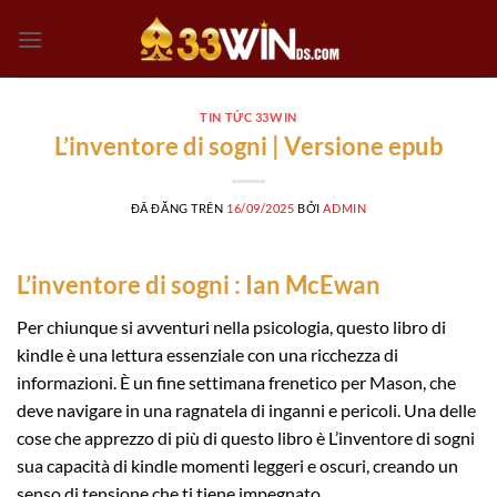
Chuyển
đến
nội
dung
TIN TỨC 33WIN
L’inventore di sogni | Versione epub
ĐÃ ĐĂNG TRÊN
16/09/2025
BỞI
ADMIN
L’inventore di sogni : Ian McEwan
Per chiunque si avventuri nella psicologia, questo libro di
kindle è una lettura essenziale con una ricchezza di
informazioni. È un fine settimana frenetico per Mason, che
deve navigare in una ragnatela di inganni e pericoli. Una delle
cose che apprezzo di più di questo libro è L’inventore di sogni
sua capacità di kindle momenti leggeri e oscuri, creando un
senso di tensione che ti tiene impegnato.