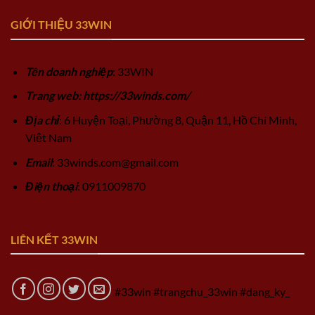
GIỚI THIỆU 33WIN
Tên doanh nghiệp
: 33WIN
Trang web: https://33winds.com/
Địa chỉ
: 6 Huyện Toại, Phường 8, Quận 11, Hồ Chí Minh,
Việt Nam
Email
:
33winds.com@gmail.com
Điện thoại
: 0911009870
LIÊN KẾT 33WIN
#33win #trangchu_33win #dang_ky_