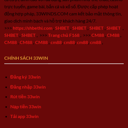
trực tuyến, game bài, bắn cá và xổ số. Được cấp phép hoạt
động hợp pháp, 33WINDS.COM cam kết bảo mật thông tin,
giao dịch minh bạch và hỗ trợ khách hàng 24/7.
>>>
https://shbethi.com
,
SHBET
,
SHBET
,
SHBET
,
SHBET
,
SHBET
,
SHBET
,
>>>
Trang chủ F168
,
>>>
CM88
,
CM88
,
CM88
,
CM88
,
CM88
,
cm88
,
cm88
,
cm88
,
cm88
,
CHÍNH SÁCH 33WIN
Đăng ký 33win
Đăng nhập 33win
Rút tiền 33win
Nạp tiền 33win
Tải app 33win