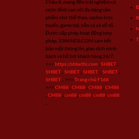
Châu Á, mang đến trải nghiệm cá
Đ
cược đỉnh cao với đa dạng sản
phẩm như thể thao, casino trực
R
tuyến, game bài, bắn cá và xổ số.
N
Được cấp phép hoạt động hợp
T
pháp, 33WINDS.COM cam kết
bảo mật thông tin, giao dịch minh
bạch và hỗ trợ khách hàng 24/7.
>>>
https://shbethi.com
,
SHBET
,
SHBET
,
SHBET
,
SHBET
,
SHBET
,
SHBET
,
>>>
Trang chủ F168
,
>>>
CM88
,
CM88
,
CM88
,
CM88
,
CM88
,
cm88
,
cm88
,
cm88
,
cm88
,