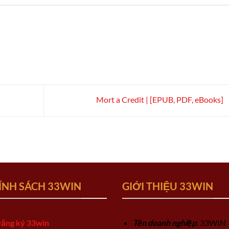
Mort a Credit | [EPUB, PDF, eBooks]
ÍNH SÁCH 33WIN
GIỚI THIỆU 33WIN
ăng ký 33win
Tên doanh nghiệp
: 33WIN