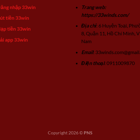
ăng nhập 33win
Trang web:
https://33winds.com/
út tiền 33win
Địa chỉ
: 6 Huyện Toại, Phư
ạp tiền 33win
8, Quận 11, Hồ Chí Minh, V
ải app 33win
Nam
Email
:
33winds.com@gmail
Điện thoại
: 0911009870
Copyright 2026 ©
PNS