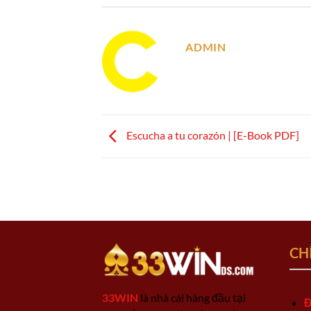
ADMIN
Escucha a tu corazón | [E-Book PDF]
CH
33WIN
là nhà cái hàng đầu tại
Đ