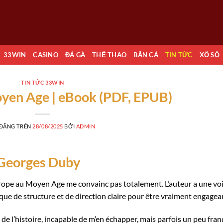
33WIN
CASINO
ĐÁ GÀ
THỂ THAO
BẮN CÁ
TIN TỨC
XỔ SỐ
TIN TỨC 33WIN
oyen Age | eBook (PDF, EPUB)
 ĐĂNG TRÊN
28/08/2025
BỞI
ADMIN
 Georges Duby
Europe au Moyen Age me convainc pas totalement. L’auteur a une vo
nque de structure et de direction claire pour être vraiment engagea
de l’histoire, incapable de m’en échapper, mais parfois un peu fran