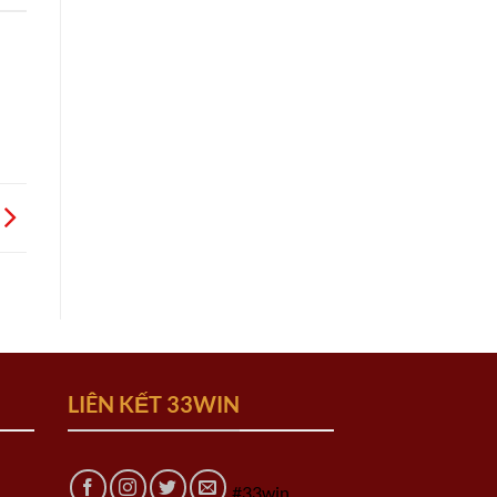
LIÊN KẾT 33WIN
#33win