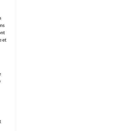
n
ons
ont
e et
e
e
u
t