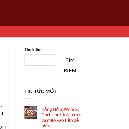
Tìm kiếm
TÌM
KIẾM
TIN TỨC MỚI
ix
Rồng Hổ 33Winds:
nt.
Cách chơi, luật cược
và mẹo vào tiền dễ
hiểu
çais