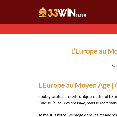
Chuyển
đến
nội
dung
L’Europe au M
ĐÃ
L’Europe au Moyen Age |
epub gratuit a un style unique, mais qui L’
unique l’auteur expressive, mais le récit ma
Je me suis retrouvé piégé dans les méandres 