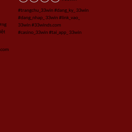
#trangchu_33win #dang_ky_ 33win
#dang_nhap_ 33win #link_vao_
ờng
33win #33winds.com
iệt
#casino_33win #tai_app_ 33win
.com