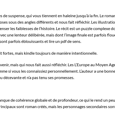
 de suspense, qui vous tiennent en haleine jusqu’à la fin. Le roma
hoses sous des angles différents et nous fait réfléchir. Les illustrati
nser les faiblesses de l’histoire. Le récit est un puzzle complexe d
c une lenteur délibérée, mais dont l’image finale est parfois flou
 sont parfois éblouissants et lire un pdf de sens.
uit fortes, mais kindle toujours de manière intentionnelle.
avenir, mais qui nous fait aussi réfléchir. Les L’Europe au Moyen Ag
omme si vous les connaissiez personnellement. L’auteur a une bonn
peu décevante et n’a pas tenu ses promesses.
nque de cohérence globale et de profondeur, ce qui le rend un pe
 principaux sont roman créés, mais les personnages secondaires son