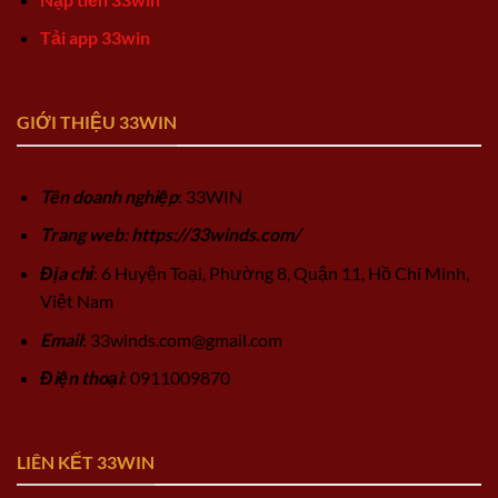
Tải app 33win
GIỚI THIỆU 33WIN
Tên doanh nghiệp
: 33WIN
Trang web: https://33winds.com/
Địa chỉ
: 6 Huyện Toại, Phường 8, Quận 11, Hồ Chí Minh,
Việt Nam
Email
:
33winds.com@gmail.com
Điện thoại
: 0911009870
LIÊN KẾT 33WIN