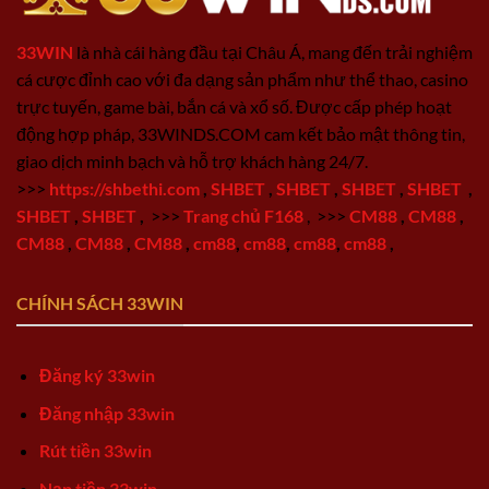
33WIN
là nhà cái hàng đầu tại Châu Á, mang đến trải nghiệm
cá cược đỉnh cao với đa dạng sản phẩm như thể thao, casino
trực tuyến, game bài, bắn cá và xổ số. Được cấp phép hoạt
động hợp pháp, 33WINDS.COM cam kết bảo mật thông tin,
giao dịch minh bạch và hỗ trợ khách hàng 24/7.
>>>
https://shbethi.com
,
SHBET
,
SHBET
,
SHBET
,
SHBET
,
SHBET
,
SHBET
,
>>>
Trang chủ F168
,
>>>
CM88
,
CM88
,
CM88
,
CM88
,
CM88
,
cm88
,
cm88
,
cm88
,
cm88
,
CHÍNH SÁCH 33WIN
Đăng ký 33win
Đăng nhập 33win
Rút tiền 33win
Nạp tiền 33win