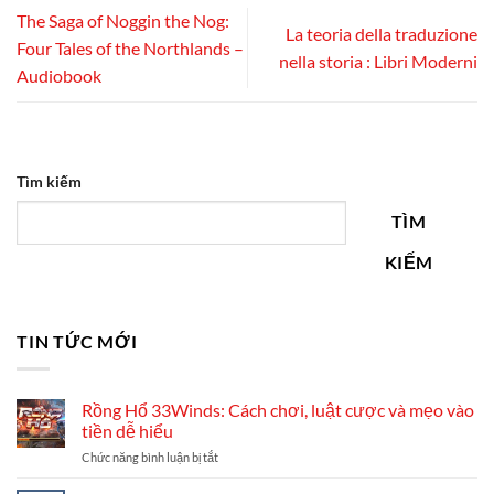
The Saga of Noggin the Nog:
La teoria della traduzione
Four Tales of the Northlands –
nella storia : Libri Moderni
Audiobook
Tìm kiếm
TÌM
KIẾM
TIN TỨC MỚI
Rồng Hổ 33Winds: Cách chơi, luật cược và mẹo vào
tiền dễ hiểu
ở
Chức năng bình luận bị tắt
Rồng
Hổ