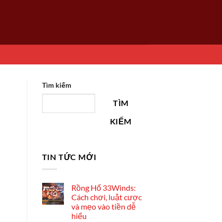
Tìm kiếm
TÌM
KIẾM
TIN TỨC MỚI
Rồng Hổ 33Winds:
Cách chơi, luật cược
và mẹo vào tiền dễ
hiểu