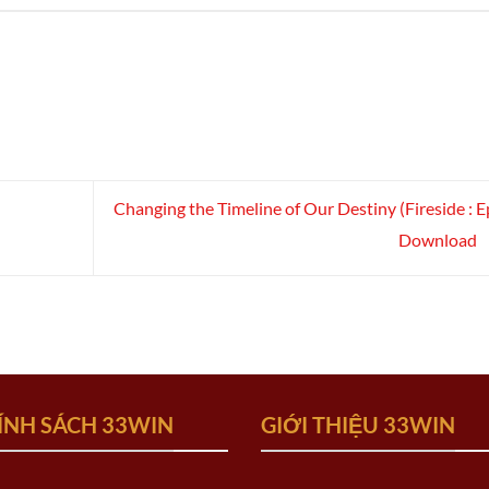
Changing the Timeline of Our Destiny (Fireside : 
Download
ÍNH SÁCH 33WIN
GIỚI THIỆU 33WIN