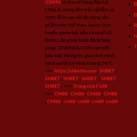
33WIN
là nhà cái hàng đầu tại
Đ
Châu Á, mang đến trải nghiệm cá
Đ
cược đỉnh cao với đa dạng sản
phẩm như thể thao, casino trực
R
tuyến, game bài, bắn cá và xổ số.
N
Được cấp phép hoạt động hợp
T
pháp, 33WINDS.COM cam kết
bảo mật thông tin, giao dịch minh
bạch và hỗ trợ khách hàng 24/7.
>>>
https://shbethi.com
,
SHBET
,
SHBET
,
SHBET
,
SHBET
,
SHBET
,
SHBET
,
>>>
Trang chủ F168
,
>>>
CM88
,
CM88
,
CM88
,
CM88
,
CM88
,
cm88
,
cm88
,
cm88
,
cm88
,