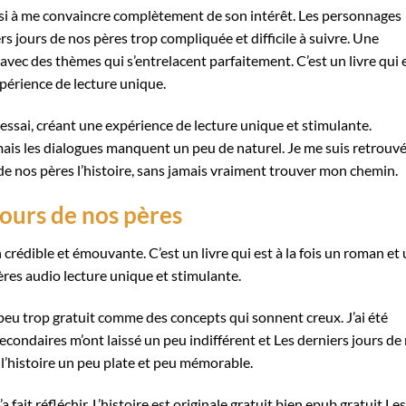
éussi à me convaincre complètement de son intérêt. Les personnages
ers jours de nos pères trop compliquée et difficile à suivre. Une
 avec des thèmes qui s’entrelacent parfaitement. C’est un livre qui 
expérience de lecture unique.
n essai, créant une expérience de lecture unique et stimulante.
 mais les dialogues manquent un peu de naturel. Je me suis retrouv
de nos pères l’histoire, sans jamais vraiment trouver mon chemin.
jours de nos pères
crédible et émouvante. C’est un livre qui est à la fois un roman et
ères audio lecture unique et stimulante.
un peu trop gratuit comme des concepts qui sonnent creux. J’ai été
secondaires m’ont laissé un peu indifférent et Les derniers jours de
l’histoire un peu plate et peu mémorable.
a fait réfléchir. L’histoire est originale gratuit bien epub gratuit Les