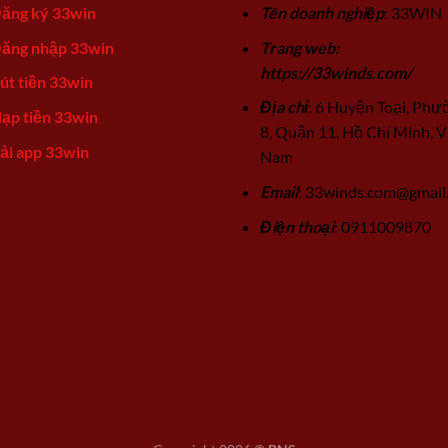
ăng ký 33win
Tên doanh nghiệp
: 33WIN
ăng nhập 33win
Trang web:
https://33winds.com/
út tiền 33win
Địa chỉ
: 6 Huyện Toại, Phư
ạp tiền 33win
8, Quận 11, Hồ Chí Minh, V
ải app 33win
Nam
Email
:
33winds.com@gmail
Điện thoại
: 0911009870