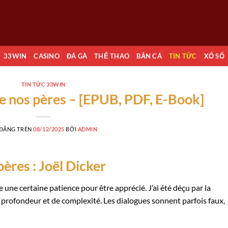
33WIN
CASINO
ĐÁ GÀ
THỂ THAO
BẮN CÁ
TIN TỨC
XỔ SỐ
TIN TỨC 33WIN
de nos pères – [EPUB, PDF, E-Book]
 ĐĂNG TRÊN
08/12/2025
BỞI
ADMIN
pères : Joël Dicker
te une certaine patience pour être apprécié. J’ai été déçu par la
profondeur et de complexité. Les dialogues sonnent parfois faux,