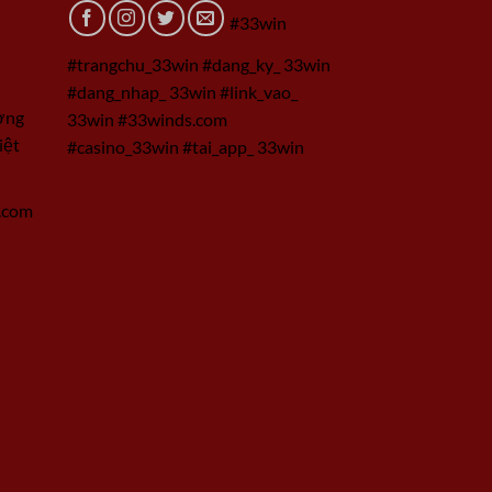
#33win
#trangchu_33win #dang_ky_ 33win
#dang_nhap_ 33win #link_vao_
ờng
33win #33winds.com
iệt
#casino_33win #tai_app_ 33win
.com