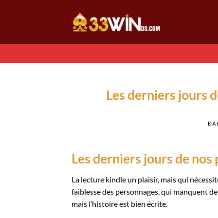
Chuyển
đến
nội
dung
Les derniers jours 
ĐÃ
Les derniers jours de nos 
La lecture kindle un plaisir, mais qui nécessi
faiblesse des personnages, qui manquent de 
mais l’histoire est bien écrite.