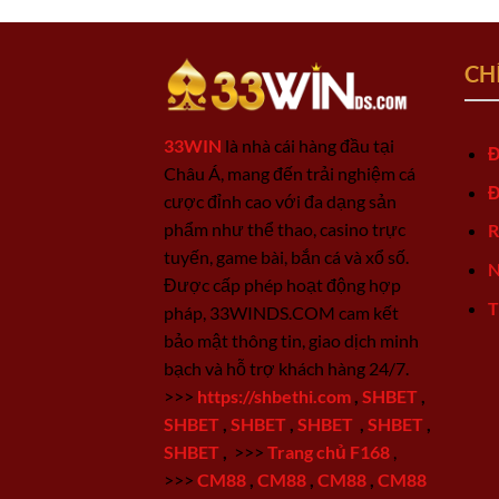
CH
33WIN
là nhà cái hàng đầu tại
Đ
Châu Á, mang đến trải nghiệm cá
Đ
cược đỉnh cao với đa dạng sản
phẩm như thể thao, casino trực
R
tuyến, game bài, bắn cá và xổ số.
N
Được cấp phép hoạt động hợp
T
pháp, 33WINDS.COM cam kết
bảo mật thông tin, giao dịch minh
bạch và hỗ trợ khách hàng 24/7.
>>>
https://shbethi.com
,
SHBET
,
SHBET
,
SHBET
,
SHBET
,
SHBET
,
SHBET
,
>>>
Trang chủ F168
,
>>>
CM88
,
CM88
,
CM88
,
CM88