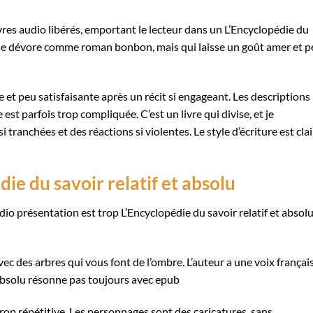
res audio libérés, emportant le lecteur dans un L’Encyclopédie du
qui se dévore comme roman bonbon, mais qui laisse un goût amer et 
te et peu satisfaisante après un récit si engageant. Les descriptions
 est parfois trop compliquée. C’est un livre qui divise, et je
tranchées et des réactions si violentes. Le style d’écriture est clai
ie du savoir relatif et absolu
dio présentation est trop L’Encyclopédie du savoir relatif et absolu
ec des arbres qui vous font de l’ombre. L’auteur a une voix françai
t absolu résonne pas toujours avec epub
 trop répétitive. Les personnages sont des caricatures, sans