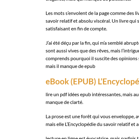
Les mots s’envolent de la page comme des liv
savoir relatif et absolu viscéral. Un livre 
satisfaisant en fin de compte.
J’ai été déçu par la fin, qui m’a semblé abrup
sont aussi vives que des rêves, mais l’intrigue
comprends pourquoi il suscite des opinions si 
mais il manque de epub
eBook (EPUB) L’Encyclopéd
lire un pdf idées epub intéressantes, mais au
manque de clarté.
La prose est une forêt qui vous enveloppe, av
mais elle L’Encyclopédie du savoir relatif e
lecture en ligne est évocatrice, mais parfois