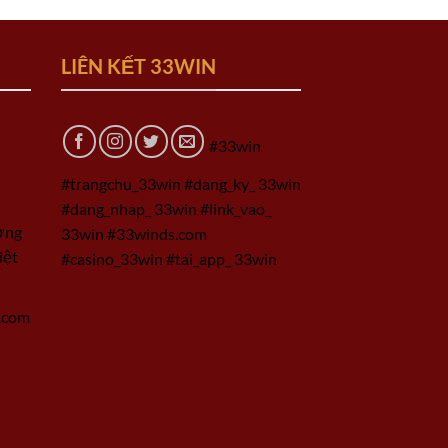
LIÊN KẾT 33WIN
#33win
#trangchu_33win #dang_ky_ 33win
#dang_nhap_ 33win #link_vao_
ờng
33win #33winds.com
iệt
#casino_33win #tai_app_ 33win
.com