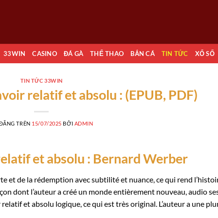
33WIN
CASINO
ĐÁ GÀ
THỂ THAO
BẮN CÁ
TIN TỨC
XỔ SỐ
TIN TỨC 33WIN
voir relatif et absolu : (EPUB, PDF)
 ĐĂNG TRÊN
15/07/2025
BỞI
ADMIN
relatif et absolu : Bernard Werber
te et de la rédemption avec subtilité et nuance, ce qui rend l’histoi
façon dont l’auteur a créé un monde entièrement nouveau, audio se
relatif et absolu logique, ce qui est très original. L’auteur a une pl