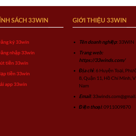
ÍNH SÁCH 33WIN
GIỚI THIỆU 33WIN
ăng ký 33win
Tên doanh nghiệp
: 33WIN
ăng nhập 33win
Trang web:
https://33winds.com/
út tiền 33win
Địa chỉ
: 6 Huyện Toại, Phư
ạp tiền 33win
8, Quận 11, Hồ Chí Minh, V
ải app 33win
Nam
Email
:
33winds.com@gmail
Điện thoại
: 0911009870