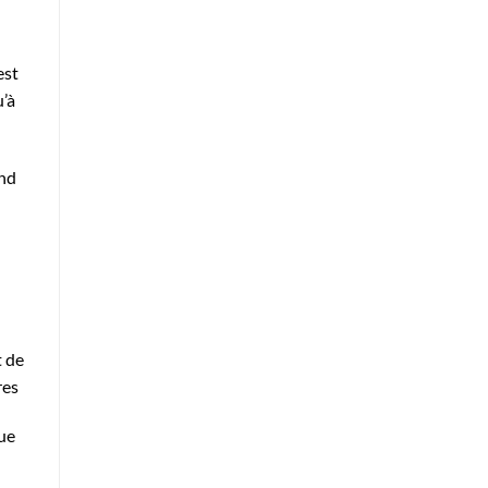
est
u’à
end
t de
res
que