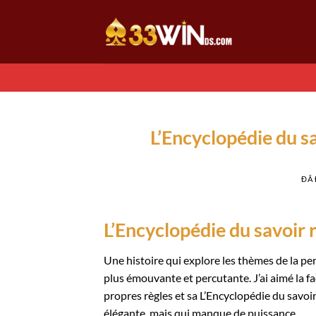
Chuyển
đến
nội
dung
L’Encyclopédie du sa
ĐÃ
L’Encyclopédie du savoir 
Une histoire qui explore les thèmes de la per
plus émouvante et percutante. J’ai aimé la 
propres règles et sa L’Encyclopédie du savoir 
élégante, mais qui manque de puissance.