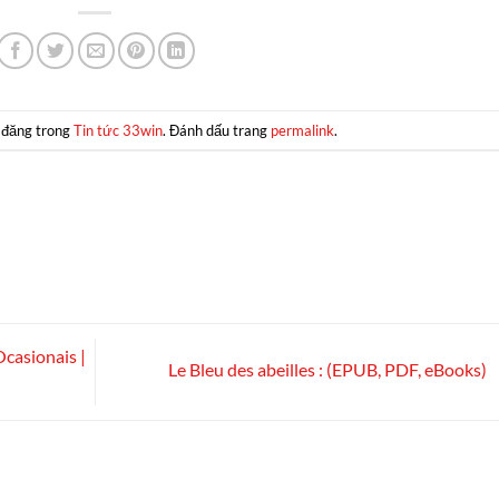
 đăng trong
Tin tức 33win
. Đánh dấu trang
permalink
.
Ocasionais |
Le Bleu des abeilles : (EPUB, PDF, eBooks)