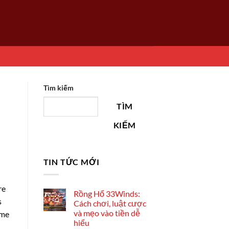
Tìm kiếm
TÌM
KIẾM
TIN TỨC MỚI
re
Rồng Hổ 33Winds:
s
Cách chơi, luật cược
và mẹo vào tiền dễ
ume
hiểu