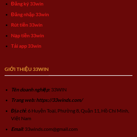
Đăng ký 33win
Đăng nhập 33win
Rút tiền 33win
Nạp tiền 33win
Tải app 33win
GIỚI THIỆU 33WIN
Tên doanh nghiệp
: 33WIN
Trang web: https://33winds.com/
Địa chỉ
: 6 Huyện Toại, Phường 8, Quận 11, Hồ Chí Minh,
Việt Nam
Email
:
33winds.com@gmail.com