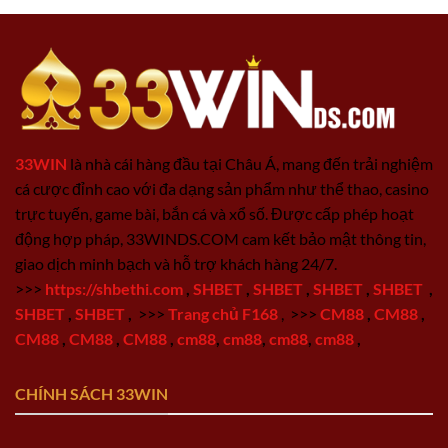
33WIN
là nhà cái hàng đầu tại Châu Á, mang đến trải nghiệm
cá cược đỉnh cao với đa dạng sản phẩm như thể thao, casino
trực tuyến, game bài, bắn cá và xổ số. Được cấp phép hoạt
động hợp pháp, 33WINDS.COM cam kết bảo mật thông tin,
giao dịch minh bạch và hỗ trợ khách hàng 24/7.
>>>
https://shbethi.com
,
SHBET
,
SHBET
,
SHBET
,
SHBET
,
SHBET
,
SHBET
,
>>>
Trang chủ F168
,
>>>
CM88
,
CM88
,
CM88
,
CM88
,
CM88
,
cm88
,
cm88
,
cm88
,
cm88
,
CHÍNH SÁCH 33WIN