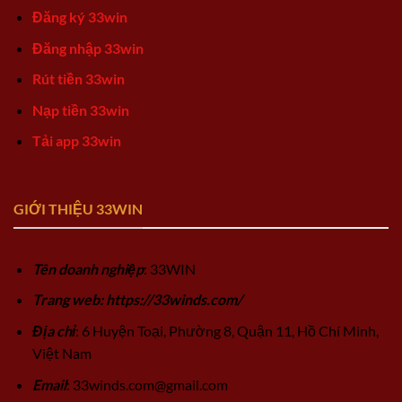
Đăng ký 33win
Đăng nhập 33win
Rút tiền 33win
Nạp tiền 33win
Tải app 33win
GIỚI THIỆU 33WIN
Tên doanh nghiệp
: 33WIN
Trang web: https://33winds.com/
Địa chỉ
: 6 Huyện Toại, Phường 8, Quận 11, Hồ Chí Minh,
Việt Nam
Email
:
33winds.com@gmail.com