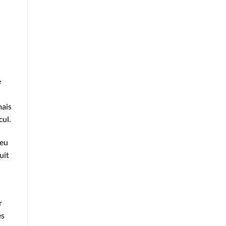
e
mais
cul.
peu
uit
r
es