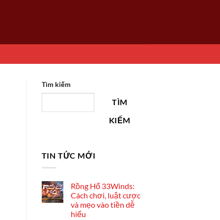
Tìm kiếm
TÌM
KIẾM
TIN TỨC MỚI
Rồng Hổ 33Winds:
Cách chơi, luật cược
và mẹo vào tiền dễ
hiểu