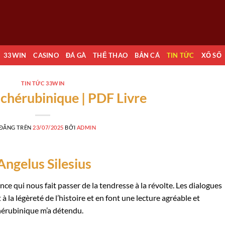
33WIN
CASINO
ĐÁ GÀ
THỂ THAO
BẮN CÁ
TIN TỨC
XỔ SỐ
TIN TỨC 33WIN
 chérubinique | PDF Livre
 ĐĂNG TRÊN
23/07/2025
BỞI
ADMIN
Angelus Silesius
ce qui nous fait passer de la tendresse à la révolte. Les dialogues
à la légèreté de l’histoire et en font une lecture agréable et
 chérubinique m’a détendu.