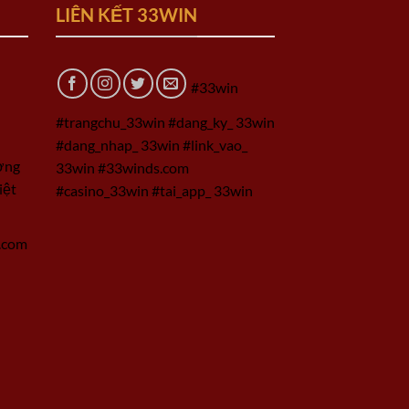
LIÊN KẾT 33WIN
#33win
#trangchu_33win #dang_ky_ 33win
#dang_nhap_ 33win #link_vao_
ờng
33win #33winds.com
iệt
#casino_33win #tai_app_ 33win
.com