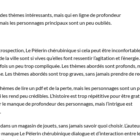
 des thèmes intéressants, mais qui en ligne de profondeur
mais les personnages principaux sont un peu oubliés.
’introspection, Le Pèlerin chérubinique si cela peut être inconfortabl
la ville sont si vives qu’elles font ressentir l’agitation et l’énergie.
 parfois un peu trop compliquée. Les thèmes abordés sont profonds, 
se. Les thèmes abordés sont trop graves, sans jamais prendre de re
 thèmes de lire un pdf et de la perte, mais les personnages sont un 
les rend peu crédibles. L’histoire est trop répétitive pour être grat
r le manque de profondeur des personnages, mais l’intrigue est
.
ans un magasin de jouets, sans jamais savoir quoi choisir. L’auteu
ire manque Le Pèlerin chérubinique dialogue et d’interaction entre l