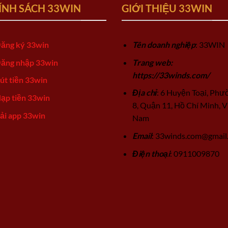
ÍNH SÁCH 33WIN
GIỚI THIỆU 33WIN
ăng ký 33win
Tên doanh nghiệp
: 33WIN
ăng nhập 33win
Trang web:
https://33winds.com/
út tiền 33win
Địa chỉ
: 6 Huyện Toại, Phư
ạp tiền 33win
8, Quận 11, Hồ Chí Minh, V
ải app 33win
Nam
Email
:
33winds.com@gmail
Điện thoại
: 0911009870