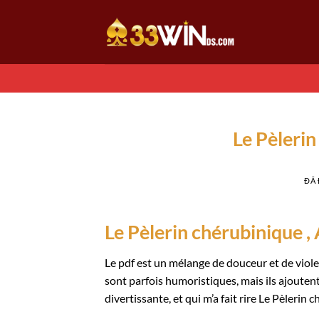
Chuyển
đến
nội
dung
Le Pèlerin
ĐÃ
Le Pèlerin chérubinique , 
Le pdf est un mélange de douceur et de violen
sont parfois humoristiques, mais ils ajoutent 
divertissante, et qui m’a fait rire Le Pèlerin