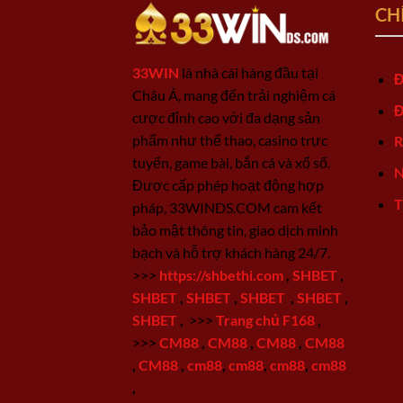
CH
33WIN
là nhà cái hàng đầu tại
Đ
Châu Á, mang đến trải nghiệm cá
Đ
cược đỉnh cao với đa dạng sản
phẩm như thể thao, casino trực
R
tuyến, game bài, bắn cá và xổ số.
N
Được cấp phép hoạt động hợp
T
pháp, 33WINDS.COM cam kết
bảo mật thông tin, giao dịch minh
bạch và hỗ trợ khách hàng 24/7.
>>>
https://shbethi.com
,
SHBET
,
SHBET
,
SHBET
,
SHBET
,
SHBET
,
SHBET
,
>>>
Trang chủ F168
,
>>>
CM88
,
CM88
,
CM88
,
CM88
,
CM88
,
cm88
,
cm88
,
cm88
,
cm88
,