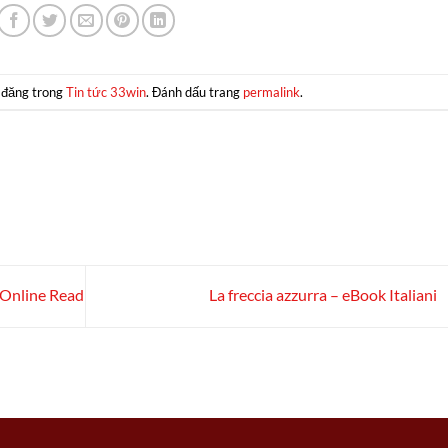
 đăng trong
Tin tức 33win
. Đánh dấu trang
permalink
.
: Online Read
La freccia azzurra – eBook Italiani