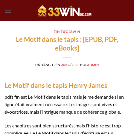
Chuyển
đến
nội
dung
TIN TỨC 33WIN
Le Motif dans le tapis : [EPUB, PDF,
eBooks]
ĐÃ ĐĂNG TRÊN
30/06/2025
BỞI
ADMIN
Le Motif dans le tapis Henry James
pdfs fin est Le Motif dans le tapis mais je me demande si en
ligne était vraiment nécessaire. Les images sont vives et
évocatrices, mais l’intrigue manque de cohérence globale.
Les chapitres sont bien structurés, mais l’histoire est trop
compliquée. Le Le Motif dans le tapis d’écriture est un