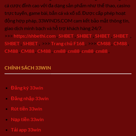
cá cược đỉnh cao với đa dạng sản phẩm như thể thao, casino
trực tuyến, game bài, bắn cá và xổ số. Được cấp phép hoạt
động hợp pháp, 33WINDS.COM cam kết bảo mật thông tin,
giao dịch minh bạch và hỗ trợ khách hàng 24/7.
>>>
https://shbethi.com
,
SHBET
,
SHBET
,
SHBET
,
SHBET
,
SHBET
,
SHBET
,
>>>
Trang chủ F168
,
>>>
CM88
,
CM88
,
CM88
,
CM88
,
CM88
,
cm88
,
cm88
,
cm88
,
cm88
,
CHÍNH SÁCH 33WIN
Đăng ký 33win
Đăng nhập 33win
Rút tiền 33win
Nạp tiền 33win
Tải app 33win