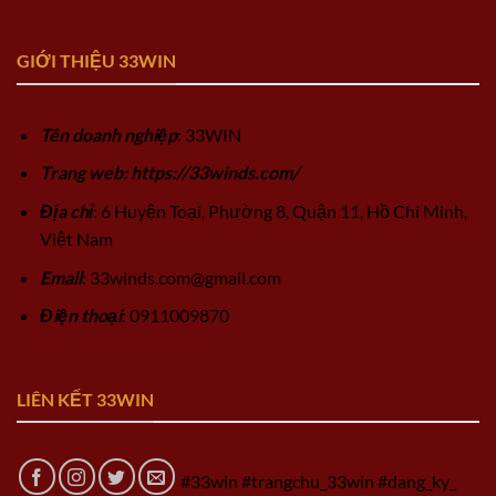
GIỚI THIỆU 33WIN
Tên doanh nghiệp
: 33WIN
Trang web: https://33winds.com/
Địa chỉ
: 6 Huyện Toại, Phường 8, Quận 11, Hồ Chí Minh,
Việt Nam
Email
:
33winds.com@gmail.com
Điện thoại
: 0911009870
LIÊN KẾT 33WIN
#33win #trangchu_33win #dang_ky_