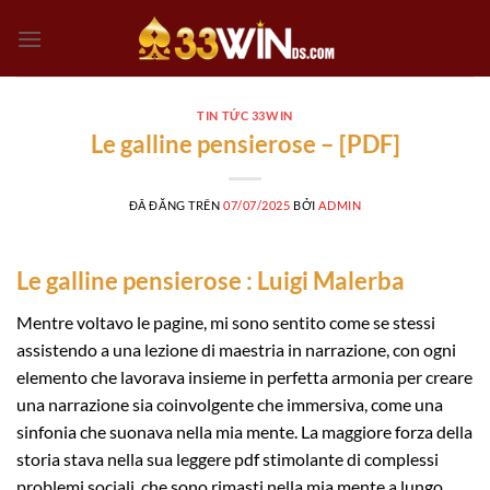
Chuyển
đến
nội
dung
TIN TỨC 33WIN
Le galline pensierose – [PDF]
ĐÃ ĐĂNG TRÊN
07/07/2025
BỞI
ADMIN
Le galline pensierose : Luigi Malerba
Mentre voltavo le pagine, mi sono sentito come se stessi
assistendo a una lezione di maestria in narrazione, con ogni
elemento che lavorava insieme in perfetta armonia per creare
una narrazione sia coinvolgente che immersiva, come una
sinfonia che suonava nella mia mente. La maggiore forza della
storia stava nella sua leggere pdf stimolante di complessi
problemi sociali, che sono rimasti nella mia mente a lungo