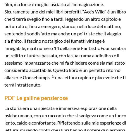
film, ma forse è meglio lasciarlo all’immaginazione.
Sicuramente uno dei miei libri preferiti. “Ace’s Wild” è un libro
che ti terrà sveglio fino a tardi, leggendo un altro capitolo e
poi un altro, fino a emergere, stanco, nella luce del mattino,
sentendoti soddisfatto ma anche un po’ triste che il viaggio
sia finito. Il fascino nostalgico dei fumetti vintage è
innegabile, ma il numero 14 della serie Fantastic Four sembra
un relitto di un’era passata, con la sua trama audiolibro e il
sessismo imbarazzante che mi fa chiedere come sia mai stato
considerato accettabile. Questo libro è un perfetto ritorno
alla serie Goosebumps. È una lettura rapida e piacevole che ti
terrà intrattenuto.
PDF Le galline pensierose
La storia era una spietata e immersiva esplorazione della
psiche umana, con un racconto che si svolgeva come un fuoco
lento, caldo e confortante. Riflettendo sulle mie esperienze di
lettura, mi rendo conto che i libri hanno il potere di plasmarci,