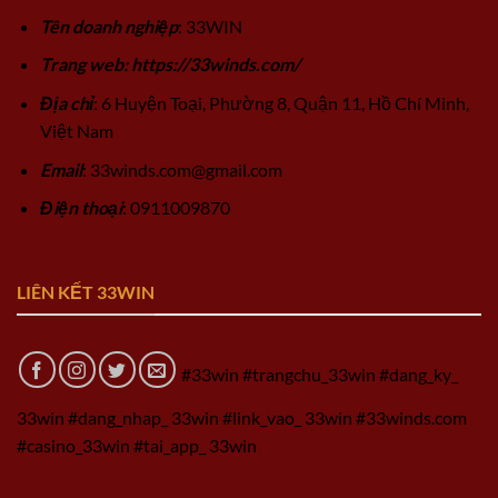
Tên doanh nghiệp
: 33WIN
Trang web: https://33winds.com/
Địa chỉ
: 6 Huyện Toại, Phường 8, Quận 11, Hồ Chí Minh,
Việt Nam
Email
:
33winds.com@gmail.com
Điện thoại
: 0911009870
LIÊN KẾT 33WIN
#33win #trangchu_33win #dang_ky_
33win #dang_nhap_ 33win #link_vao_ 33win #33winds.com
#casino_33win #tai_app_ 33win