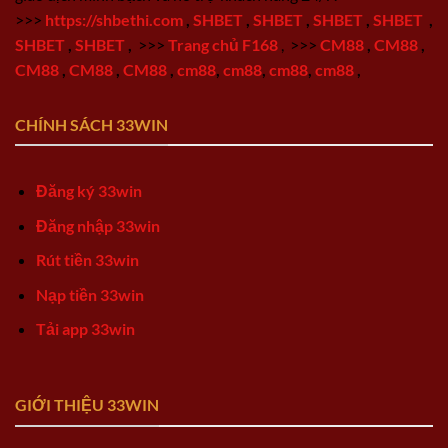
>>>
https://shbethi.com
,
SHBET
,
SHBET
,
SHBET
,
SHBET
,
SHBET
,
SHBET
,
>>>
Trang chủ F168
,
>>>
CM88
,
CM88
,
CM88
,
CM88
,
CM88
,
cm88
,
cm88
,
cm88
,
cm88
,
CHÍNH SÁCH 33WIN
Đăng ký 33win
Đăng nhập 33win
Rút tiền 33win
Nạp tiền 33win
Tải app 33win
GIỚI THIỆU 33WIN