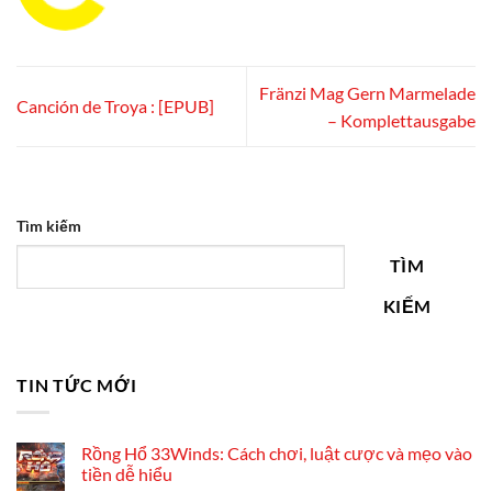
Fränzi Mag Gern Marmelade
Canción de Troya : [EPUB]
– Komplettausgabe
Tìm kiếm
TÌM
KIẾM
TIN TỨC MỚI
Rồng Hổ 33Winds: Cách chơi, luật cược và mẹo vào
tiền dễ hiểu