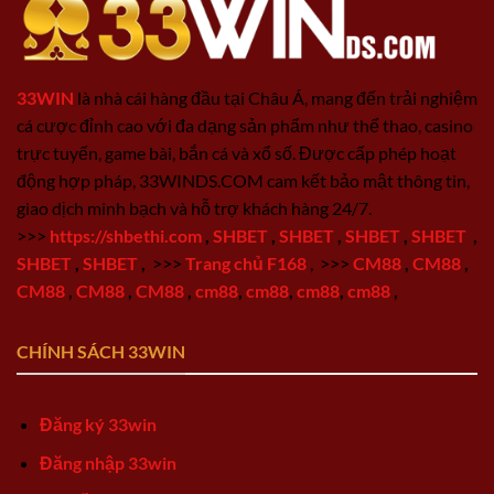
33WIN
là nhà cái hàng đầu tại Châu Á, mang đến trải nghiệm
cá cược đỉnh cao với đa dạng sản phẩm như thể thao, casino
trực tuyến, game bài, bắn cá và xổ số. Được cấp phép hoạt
động hợp pháp, 33WINDS.COM cam kết bảo mật thông tin,
giao dịch minh bạch và hỗ trợ khách hàng 24/7.
>>>
https://shbethi.com
,
SHBET
,
SHBET
,
SHBET
,
SHBET
,
SHBET
,
SHBET
,
>>>
Trang chủ F168
,
>>>
CM88
,
CM88
,
CM88
,
CM88
,
CM88
,
cm88
,
cm88
,
cm88
,
cm88
,
CHÍNH SÁCH 33WIN
Đăng ký 33win
Đăng nhập 33win