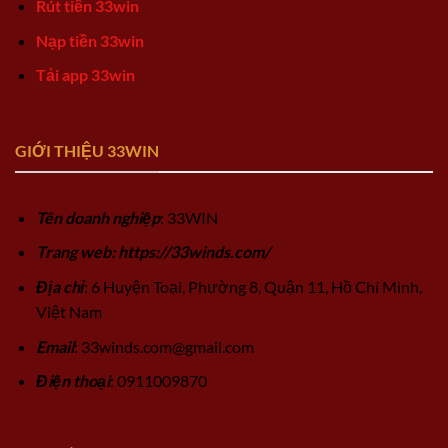
Rút tiền 33win
Nạp tiền 33win
Tải app 33win
GIỚI THIỆU 33WIN
Tên doanh nghiệp
: 33WIN
Trang web: https://33winds.com/
Địa chỉ
: 6 Huyện Toại, Phường 8, Quận 11, Hồ Chí Minh,
Việt Nam
Email
:
33winds.com@gmail.com
Điện thoại
: 0911009870