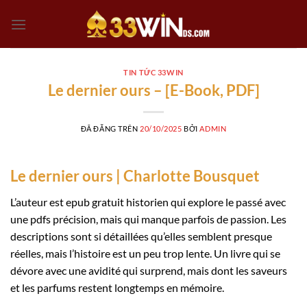
Chuyển
đến
nội
dung
TIN TỨC 33WIN
Le dernier ours – [E-Book, PDF]
ĐÃ ĐĂNG TRÊN
20/10/2025
BỞI
ADMIN
Le dernier ours | Charlotte Bousquet
L’auteur est epub gratuit historien qui explore le passé avec
une pdfs précision, mais qui manque parfois de passion. Les
descriptions sont si détaillées qu’elles semblent presque
réelles, mais l’histoire est un peu trop lente. Un livre qui se
dévore avec une avidité qui surprend, mais dont les saveurs
et les parfums restent longtemps en mémoire.