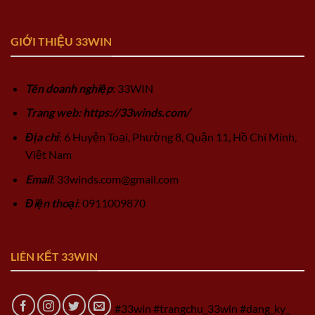
GIỚI THIỆU 33WIN
Tên doanh nghiệp
: 33WIN
Trang web: https://33winds.com/
Địa chỉ
: 6 Huyện Toại, Phường 8, Quận 11, Hồ Chí Minh,
Việt Nam
Email
:
33winds.com@gmail.com
Điện thoại
: 0911009870
LIÊN KẾT 33WIN
#33win #trangchu_33win #dang_ky_