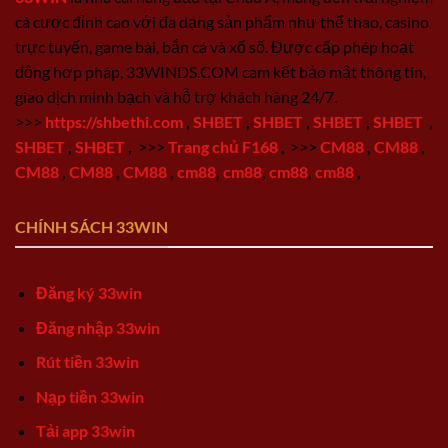
cá cược đỉnh cao với đa dạng sản phẩm như thể thao, casino
trực tuyến, game bài, bắn cá và xổ số. Được cấp phép hoạt
động hợp pháp, 33WINDS.COM cam kết bảo mật thông tin,
giao dịch minh bạch và hỗ trợ khách hàng 24/7.
>>>
https://shbethi.com
,
SHBET
,
SHBET
,
SHBET
,
SHBET
,
SHBET
,
SHBET
,
>>>
Trang chủ F168
,
>>>
CM88
,
CM88
,
CM88
,
CM88
,
CM88
,
cm88
,
cm88
,
cm88
,
cm88
,
CHÍNH SÁCH 33WIN
Đăng ký 33win
Đăng nhập 33win
Rút tiền 33win
Nạp tiền 33win
Tải app 33win