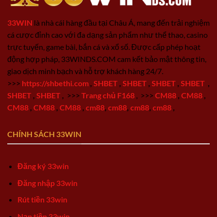
33WIN
là nhà cái hàng đầu tại Châu Á, mang đến trải nghiệm
cá cược đỉnh cao với đa dạng sản phẩm như thể thao, casino
trực tuyến, game bài, bắn cá và xổ số. Được cấp phép hoạt
động hợp pháp, 33WINDS.COM cam kết bảo mật thông tin,
giao dịch minh bạch và hỗ trợ khách hàng 24/7.
>>>
https://shbethi.com
,
SHBET
,
SHBET
,
SHBET
,
SHBET
,
SHBET
,
SHBET
,
>>>
Trang chủ F168
,
>>>
CM88
,
CM88
,
CM88
,
CM88
,
CM88
,
cm88
,
cm88
,
cm88
,
cm88
,
CHÍNH SÁCH 33WIN
Đăng ký 33win
Đăng nhập 33win
Rút tiền 33win
Nạp tiền 33win