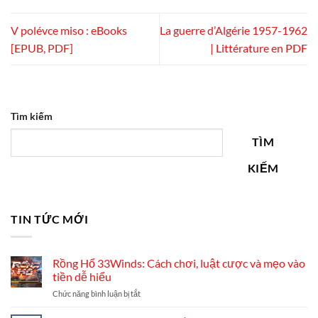
V polévce miso : eBooks
La guerre d’Algérie 1957-1962
[EPUB, PDF]
| Littérature en PDF
Tìm kiếm
TÌM
KIẾM
TIN TỨC MỚI
Rồng Hổ 33Winds: Cách chơi, luật cược và mẹo vào
tiền dễ hiểu
ở
Chức năng bình luận bị tắt
Rồng
Hổ