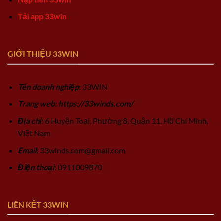
Tải app 33win
GIỚI THIỆU 33WIN
Tên doanh nghiệp
: 33WIN
Trang web: https://33winds.com/
Địa chỉ
: 6 Huyện Toại, Phường 8, Quận 11, Hồ Chí Minh,
Việt Nam
Email
:
33winds.com@gmail.com
Điện thoại
: 0911009870
LIÊN KẾT 33WIN