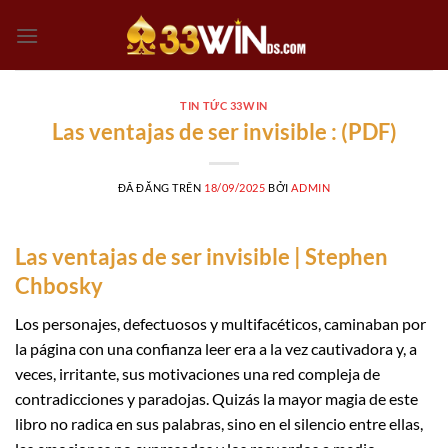
Chuyển
đến
nội
dung
TIN TỨC 33WIN
Las ventajas de ser invisible : (PDF)
ĐÃ ĐĂNG TRÊN
18/09/2025
BỞI
ADMIN
Las ventajas de ser invisible | Stephen
Chbosky
Los personajes, defectuosos y multifacéticos, caminaban por
la página con una confianza leer era a la vez cautivadora y, a
veces, irritante, sus motivaciones una red compleja de
contradicciones y paradojas. Quizás la mayor magia de este
libro no radica en sus palabras, sino en el silencio entre ellas,