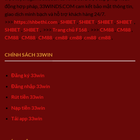
động hợp pháp, 33WINDS.COM cam kết bảo mật thông tin,
giao dịch minh bạch và hỗ trợ khách hàng 24/7.
>>>
https://shbethi.com
,
SHBET
,
SHBET
,
SHBET
,
SHBET
,
SHBET
,
SHBET
,
>>>
Trang chủ F168
,
>>>
CM88
,
CM88
,
CM88
,
CM88
,
CM88
,
cm88
,
cm88
,
cm88
,
cm88
,
CHÍNH SÁCH 33WIN
Đăng ký 33win
Đăng nhập 33win
Rút tiền 33win
Nạp tiền 33win
Tải app 33win