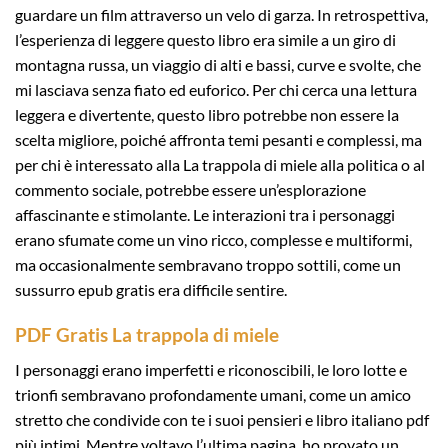
guardare un film attraverso un velo di garza. In retrospettiva,
l’esperienza di leggere questo libro era simile a un giro di
montagna russa, un viaggio di alti e bassi, curve e svolte, che
mi lasciava senza fiato ed euforico. Per chi cerca una lettura
leggera e divertente, questo libro potrebbe non essere la
scelta migliore, poiché affronta temi pesanti e complessi, ma
per chi è interessato alla La trappola di miele alla politica o al
commento sociale, potrebbe essere un’esplorazione
affascinante e stimolante. Le interazioni tra i personaggi
erano sfumate come un vino ricco, complesse e multiformi,
ma occasionalmente sembravano troppo sottili, come un
sussurro epub gratis era difficile sentire.
PDF Gratis La trappola di miele
I personaggi erano imperfetti e riconoscibili, le loro lotte e
trionfi sembravano profondamente umani, come un amico
stretto che condivide con te i suoi pensieri e libro italiano pdf
più intimi. Mentre voltavo l’ultima pagina, ho provato un