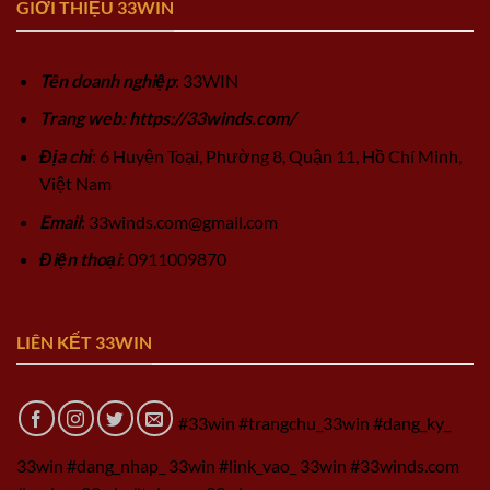
GIỚI THIỆU 33WIN
Tên doanh nghiệp
: 33WIN
Trang web: https://33winds.com/
Địa chỉ
: 6 Huyện Toại, Phường 8, Quận 11, Hồ Chí Minh,
Việt Nam
Email
:
33winds.com@gmail.com
Điện thoại
: 0911009870
LIÊN KẾT 33WIN
#33win #trangchu_33win #dang_ky_
33win #dang_nhap_ 33win #link_vao_ 33win #33winds.com