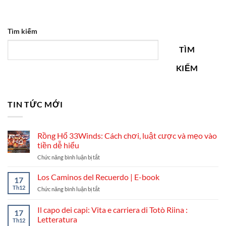
Tìm kiếm
TÌM
KIẾM
TIN TỨC MỚI
Rồng Hổ 33Winds: Cách chơi, luật cược và mẹo vào
tiền dễ hiểu
ở
Chức năng bình luận bị tắt
Rồng
Hổ
Los Caminos del Recuerdo | E-book
17
33Winds:
Th12
ở
Chức năng bình luận bị tắt
Cách
Los
chơi,
Caminos
Il capo dei capi: Vita e carriera di Totò Riina :
luật
17
del
cược
Letteratura
Th12
Recuerdo
và