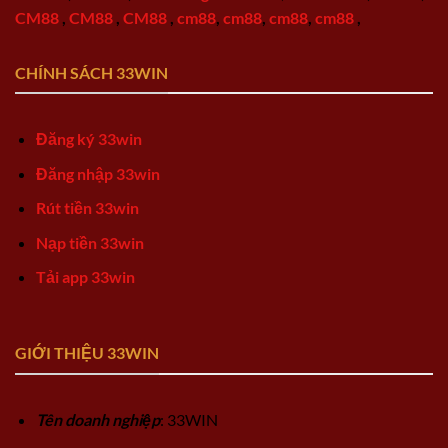
CM88
,
CM88
,
CM88
,
cm88
,
cm88
,
cm88
,
cm88
,
CHÍNH SÁCH 33WIN
Đăng ký 33win
Đăng nhập 33win
Rút tiền 33win
Nạp tiền 33win
Tải app 33win
GIỚI THIỆU 33WIN
Tên doanh nghiệp
: 33WIN