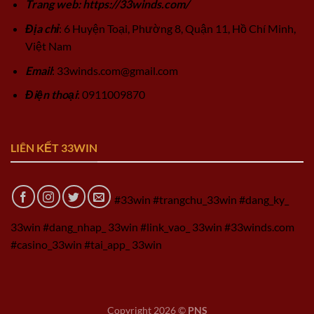
Trang web: https://33winds.com/
Địa chỉ
: 6 Huyện Toại, Phường 8, Quận 11, Hồ Chí Minh,
Việt Nam
Email
:
33winds.com@gmail.com
Điện thoại
: 0911009870
LIÊN KẾT 33WIN
#33win #trangchu_33win #dang_ky_
33win #dang_nhap_ 33win #link_vao_ 33win #33winds.com
#casino_33win #tai_app_ 33win
Copyright 2026 ©
PNS