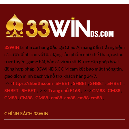
33WIN
là nhà cái hàng đầu tại Châu Á, mang đến trải nghiệm
cá cược đỉnh cao với đa dạng sản phẩm như thể thao, casino
trực tuyến, game bài, bắn cá và xổ số. Được cấp phép hoạt
động hợp pháp, 33WINDS.COM cam kết bảo mật thông tin,
giao dịch minh bạch và hỗ trợ khách hàng 24/7.
>>>
https://shbethi.com
,
SHBET
,
SHBET
,
SHBET
,
SHBET
,
SHBET
,
SHBET
,
>>>
Trang chủ F168
,
>>>
CM88
,
CM88
,
CM88
,
CM88
,
CM88
,
cm88
,
cm88
,
cm88
,
cm88
,
CHÍNH SÁCH 33WIN