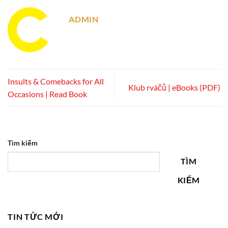
ADMIN
Insults & Comebacks for All
Klub rváčů | eBooks (PDF)
Occasions | Read Book
Tìm kiếm
TÌM
KIẾM
TIN TỨC MỚI