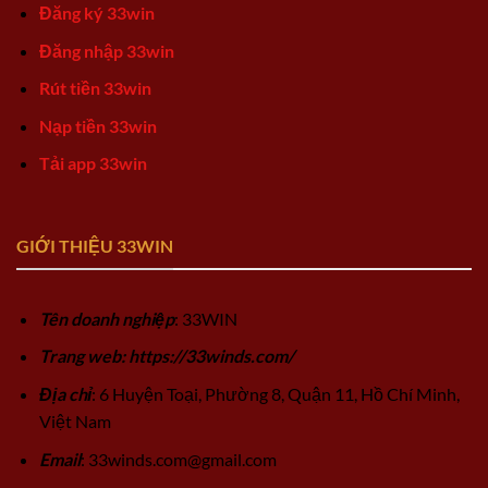
Đăng ký 33win
Đăng nhập 33win
Rút tiền 33win
Nạp tiền 33win
Tải app 33win
GIỚI THIỆU 33WIN
Tên doanh nghiệp
: 33WIN
Trang web: https://33winds.com/
Địa chỉ
: 6 Huyện Toại, Phường 8, Quận 11, Hồ Chí Minh,
Việt Nam
Email
:
33winds.com@gmail.com