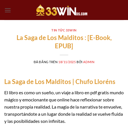
Chuyển
đến
nội
dung
TIN TỨC 33WIN
La Saga de Los Malditos : [E-Book,
EPUB]
ĐÃ ĐĂNG TRÊN
18/11/2025
BỞI
ADMIN
La Saga de Los Malditos | Chufo Lloréns
El libro es como un sueño, un viaje a libro en pdf gratis mundo
mágico y emocionante que online hace reflexionar sobre
nuestra propia realidad. La magia de la narrativa te envuelve,
transportándote a un lugar donde la realidad se vuelve fluida
y las posibilidades son infinitas.