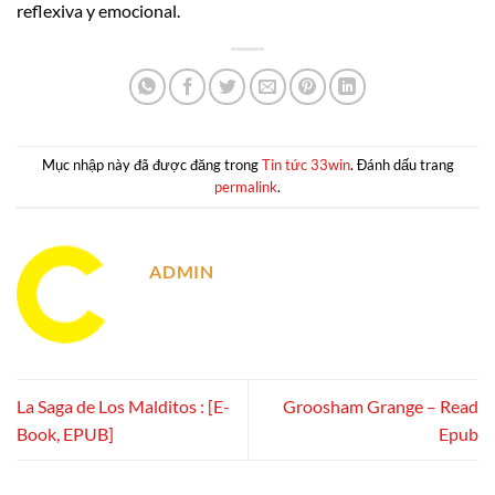
reflexiva y emocional.
Mục nhập này đã được đăng trong
Tin tức 33win
. Đánh dấu trang
permalink
.
ADMIN
La Saga de Los Malditos : [E-
Groosham Grange – Read
Book, EPUB]
Epub