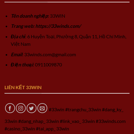
Tên doanh nghiệp
: 33WIN
Trang web: https://33winds.com/
Địa chỉ
: 6 Huyện Toại, Phường 8, Quận 11, Hồ Chí Minh,
Việt Nam
Email
:
33winds.com@gmail.com
Điện thoại
: 0911009870
LIÊN KẾT 33WIN
#33win #trangchu_33win #dang_ky_
33win #dang_nhap_ 33win #link_vao_ 33win #33winds.com
#casino_33win #tai_app_ 33win