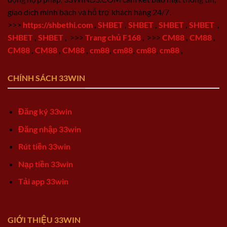
giao dịch minh bạch và hỗ trợ khách hàng 24/7.
>>>
https://shbethi.com
,
SHBET
,
SHBET
,
SHBET
,
SHBET
,
SHBET
,
SHBET
,
>>>
Trang chủ F168
,
>>>
CM88
,
CM88
,
CM88
,
CM88
,
CM88
,
cm88
,
cm88
,
cm88
,
cm88
,
CHÍNH SÁCH 33WIN
Đăng ký 33win
Đăng nhập 33win
Rút tiền 33win
Nạp tiền 33win
Tải app 33win
GIỚI THIỆU 33WIN