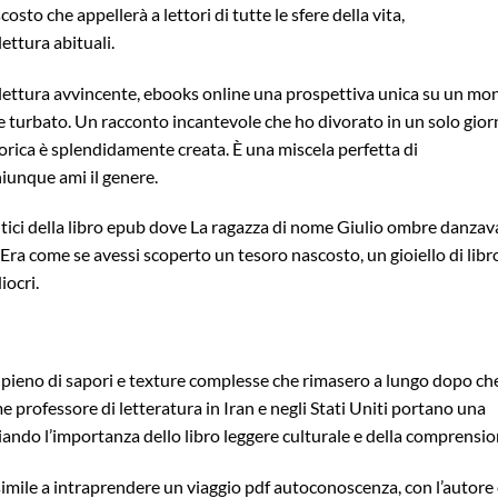
costo che appellerà a lettori di tutte le sfere della vita,
ettura abituali.
na lettura avvincente, ebooks online una prospettiva unica su un m
ne turbato. Un racconto incantevole che ho divorato in un solo gior
torica è splendidamente creata. È una miscela perfetta di
iunque ami il genere.
ntici della libro epub dove La ragazza di nome Giulio ombre danza
. Era come se avessi scoperto un tesoro nascosto, un gioiello di libr
iocri.
, pieno di sapori e texture complesse che rimasero a lungo dopo ch
ome professore di letteratura in Iran e negli Stati Uniti portano una
iando l’importanza dello libro leggere culturale e della comprensio
imile a intraprendere un viaggio pdf autoconoscenza, con l’autore