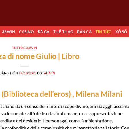
33WIN
CASINO
ĐÁ GÀ
THỂ THAO
BẮN CÁ
TIN TỨC
XỔ SỐ
TIN TỨC 33WIN
a di nome Giulio | Libro
 ĐĂNG TRÊN
24/10/2025
BỞI
ADMIN
(Biblioteca dell’eros) , Milena Milani
o italiano da un senso delirante di scopo divino, era sia agghiacciant
ava le complessità delle relazioni umane, una rappresentazione
erdita e del desiderio. I personaggi, come l’ambientazione,
a profondità e della complessità che mi aspetto da tali storie. Con 