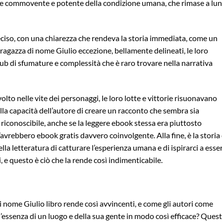
one commovente e potente della condizione umana, che rimase a lu
reciso, con una chiarezza che rendeva la storia immediata, come un
ragazza di nome Giulio eccezione, bellamente delineati, le loro
pub di sfumature e complessità che è raro trovare nella narrativa
to nelle vite dei personaggi, le loro lotte e vittorie risuonavano
a capacità dell’autore di creare un racconto che sembra sia
conoscibile, anche se la leggere ebook stessa era piuttosto
’avrebbero ebook gratis davvero coinvolgente. Alla fine, è la storia
a letteratura di catturare l’esperienza umana e di ispirarci a esse
 e questo è ciò che la rende così indimenticabile.
 di nome Giulio libro rende così avvincenti, e come gli autori come
ssenza di un luogo e della sua gente in modo così efficace? Ques