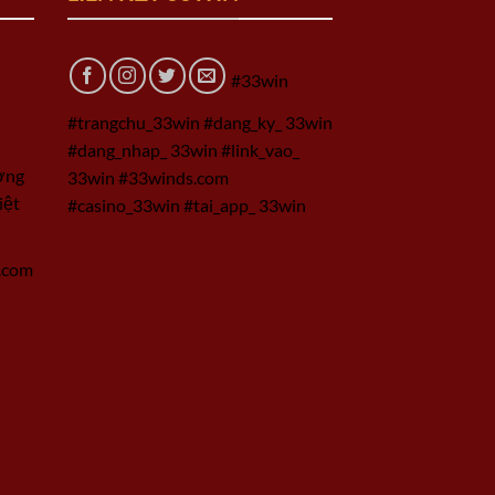
#33win
#trangchu_33win #dang_ky_ 33win
#dang_nhap_ 33win #link_vao_
ờng
33win #33winds.com
iệt
#casino_33win #tai_app_ 33win
.com