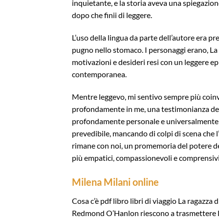
inquietante, e la storia aveva una spiegazi
dopo che finii di leggere.
L’uso della lingua da parte dell’autore era p
pugno nello stomaco. I personaggi erano, La 
motivazioni e desideri resi con un leggere e
contemporanea.
Mentre leggevo, mi sentivo sempre più coinvol
profondamente in me, una testimonianza dell
profondamente personale e universalmente ri
prevedibile, mancando di colpi di scena che l
rimane con noi, un promemoria del potere dell
più empatici, compassionevoli e comprensivi,
Milena Milani online
Cosa c’è pdf libro libri di viaggio La ragazza
Redmond O’Hanlon riescono a trasmettere l’e