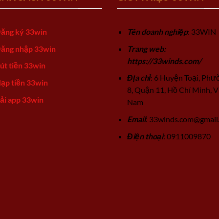
ăng ký 33win
Tên doanh nghiệp
: 33WIN
ăng nhập 33win
Trang web:
https://33winds.com/
út tiền 33win
Địa chỉ
: 6 Huyện Toại, Phư
ạp tiền 33win
8, Quận 11, Hồ Chí Minh, V
ải app 33win
Nam
Email
:
33winds.com@gmail
Điện thoại
: 0911009870