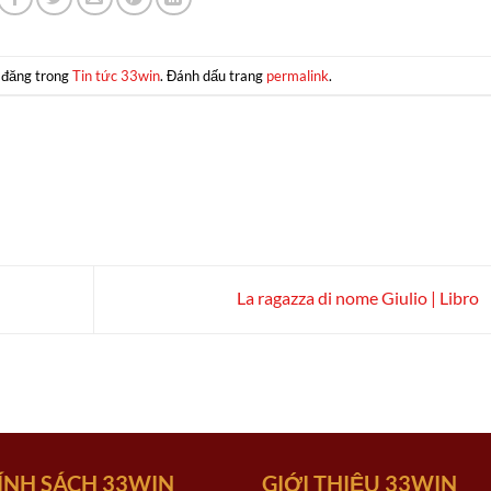
 đăng trong
Tin tức 33win
. Đánh dấu trang
permalink
.
La ragazza di nome Giulio | Libro
ÍNH SÁCH 33WIN
GIỚI THIỆU 33WIN