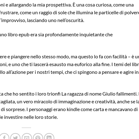
ni e allargando la mia prospettiva. È una cosa curiosa, come una
rustrare, come un raggio di sole che illumina le particelle di polver
l’improvviso, lasciando uno nell’oscurità.
, uno libro epub era sia profondamente inquietante che
idere e piangere nello stesso modo, ma questo lo fa con facilità – è u
ni, e uno che ti lascerà esausto ma euforico alla fine. I temi del lib
o all’azione per i nostri tempi, che ci spingono a pensare e agire in
ta che ho sentito i loro trionfi La ragazza di nome Giulio fallimenti.
gliata, un vero miracolo di immaginazione e creatività, anche se l
te di sorprese. I personaggi erano kindle come carta e mancavano di
e investire nelle loro storie.