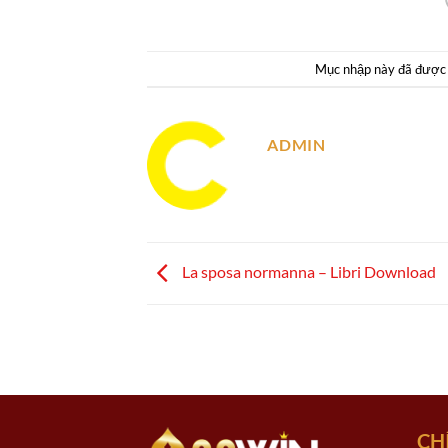
Mục nhập này đã được
ADMIN
La sposa normanna – Libri Download
CH