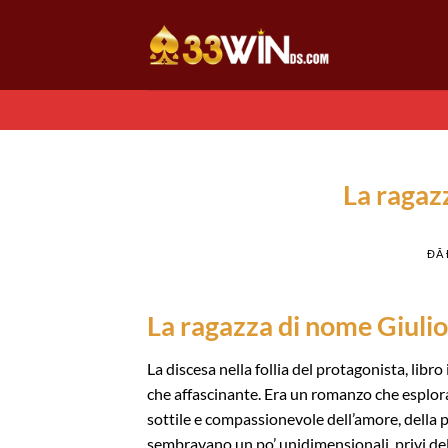
Chuyển
đến
nội
dung
La ragazz
ĐÃ
La ragazza di nome Giulio 
La discesa nella follia del protagonista, libr
che affascinante. Era un romanzo che esplor
sottile e compassionevole dell’amore, della p
sembravano un po’ unidimensionali, privi dell