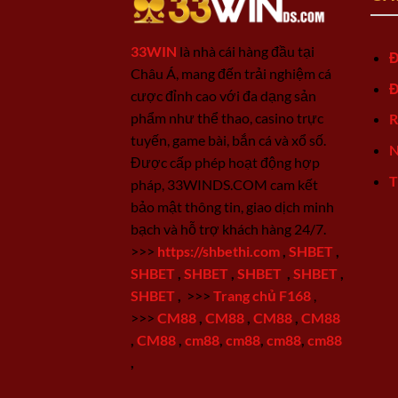
33WIN
là nhà cái hàng đầu tại
Đ
Châu Á, mang đến trải nghiệm cá
Đ
cược đỉnh cao với đa dạng sản
phẩm như thể thao, casino trực
R
tuyến, game bài, bắn cá và xổ số.
N
Được cấp phép hoạt động hợp
T
pháp, 33WINDS.COM cam kết
bảo mật thông tin, giao dịch minh
bạch và hỗ trợ khách hàng 24/7.
>>>
https://shbethi.com
,
SHBET
,
SHBET
,
SHBET
,
SHBET
,
SHBET
,
SHBET
,
>>>
Trang chủ F168
,
>>>
CM88
,
CM88
,
CM88
,
CM88
,
CM88
,
cm88
,
cm88
,
cm88
,
cm88
,