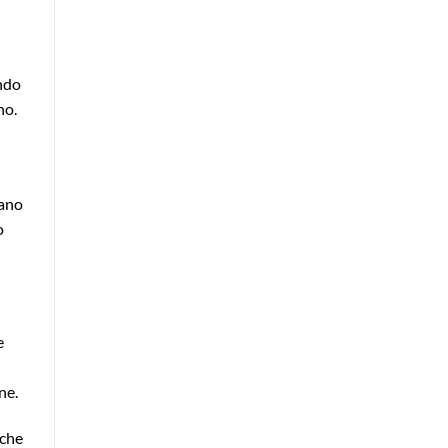
ondo
no.
vano
o
e
ne.
 che