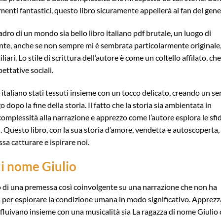
nti fantastici, questo libro sicuramente appellerà ai fan del gene
dro di un mondo sia bello libro italiano pdf brutale, un luogo di
gente, anche se non sempre mi è sembrata particolarmente originale
iari. Lo stile di scrittura dell’autore è come un coltello affilato, che
ettative sociali.
s italiano stati tessuti insieme con un tocco delicato, creando un s
dopo la fine della storia. Il fatto che la storia sia ambientata in
complessità alla narrazione e apprezzo come l’autore esplora le sfi
. Questo libro, con la sua storia d’amore, vendetta e autoscoperta,
a catturare e ispirare noi.
i nome Giulio
co di una premessa così coinvolgente su una narrazione che non ha
à per esplorare la condizione umana in modo significativo. Apprez
he fluivano insieme con una musicalità sia La ragazza di nome Giulio