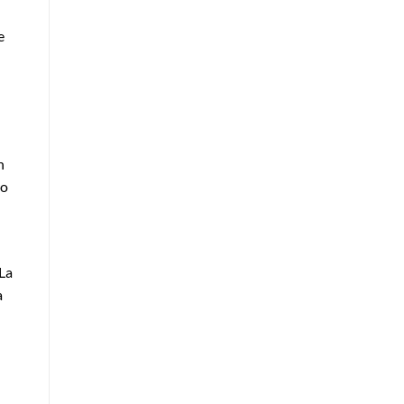
e
n
ro
 La
a