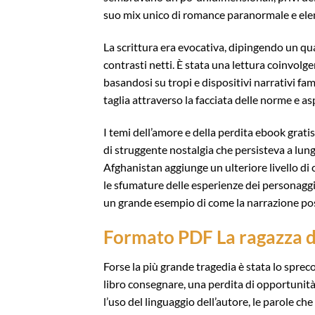
suo mix unico di romance paranormale e eleme
La scrittura era evocativa, dipingendo un qua
contrasti netti. È stata una lettura coinvol
basandosi su tropi e dispositivi narrativi famil
taglia attraverso la facciata delle norme e asp
I temi dell’amore e della perdita ebook grati
di struggente nostalgia che persisteva a lungo 
Afghanistan aggiunge un ulteriore livello di 
le sfumature delle esperienze dei personaggi
un grande esempio di come la narrazione poss
Formato PDF La ragazza d
Forse la più grande tragedia è stata lo spre
libro consegnare, una perdita di opportunit
l’uso del linguaggio dell’autore, le parole c