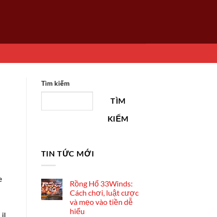
Tìm kiếm
TÌM
KIẾM
TIN TỨC MỚI
e
Rồng Hổ 33Winds:
Cách chơi, luật cược
và mẹo vào tiền dễ
hiểu
il