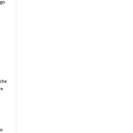
ngo
 che
re
to