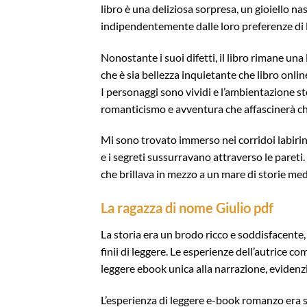
libro è una deliziosa sorpresa, un gioiello nas
indipendentemente dalle loro preferenze di l
Nonostante i suoi difetti, il libro rimane u
che è sia bellezza inquietante che libro onli
I personaggi sono vividi e l’ambientazione s
romanticismo e avventura che affascinerà ch
Mi sono trovato immerso nei corridoi labiri
e i segreti sussurravano attraverso le pareti
che brillava in mezzo a un mare di storie med
La ragazza di nome Giulio pdf
La storia era un brodo ricco e soddisfacente
finii di leggere. Le esperienze dell’autrice c
leggere ebook unica alla narrazione, evidenz
L’esperienza di leggere e-book romanzo era s