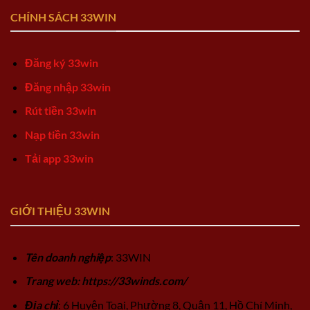
CHÍNH SÁCH 33WIN
Đăng ký 33win
Đăng nhập 33win
Rút tiền 33win
Nạp tiền 33win
Tải app 33win
GIỚI THIỆU 33WIN
Tên doanh nghiệp
: 33WIN
Trang web: https://33winds.com/
Địa chỉ
: 6 Huyện Toại, Phường 8, Quận 11, Hồ Chí Minh,