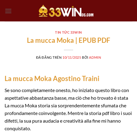
Chuyển
đến
nội
dung
TIN TỨC 33WIN
La mucca Moka | EPUB PDF
ĐÃ ĐĂNG TRÊN
10/11/2025
BỞI
ADMIN
La mucca Moka Agostino Traini
Se sono completamente onesto, ho iniziato questo libro con
aspettative abbastanza basse, ma ciò che ho trovato è stata
La mucca Moka storia sia sorprendentemente sfumata che
profondamente coinvolgente. Mentre la storia pdf libro i suoi
difetti, la sua pura audacia e creatività alla fine mi hanno
conquistato.