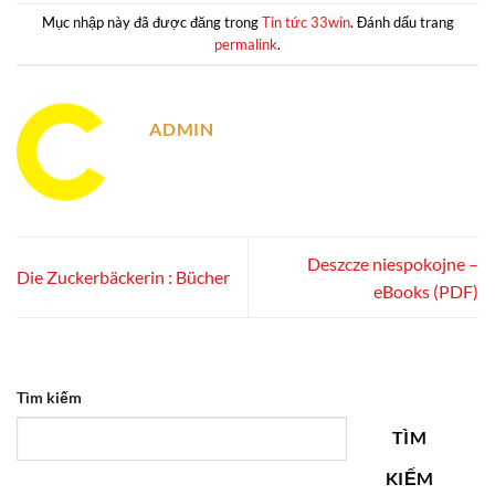
Mục nhập này đã được đăng trong
Tin tức 33win
. Đánh dấu trang
permalink
.
ADMIN
Deszcze niespokojne –
Die Zuckerbäckerin : Bücher
eBooks (PDF)
Tìm kiếm
TÌM
KIẾM