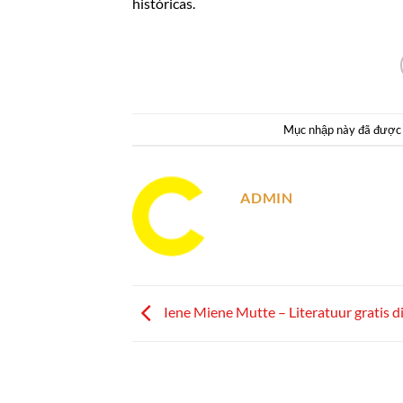
históricas.
Mục nhập này đã được
ADMIN
Iene Miene Mutte – Literatuur gratis d