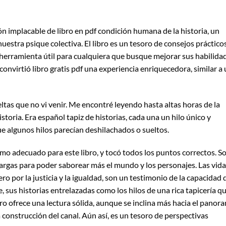
n implacable de libro en pdf condición humana de la historia, un
uestra psique colectiva. El libro es un tesoro de consejos práctico
a herramienta útil para cualquiera que busque mejorar sus habilida
se convirtió libro gratis pdf una experiencia enriquecedora, similar a
ltas que no vi venir. Me encontré leyendo hasta altas horas de la
historia. Era español tapiz de historias, cada una un hilo único y
e algunos hilos parecían deshilachados o sueltos.
mo adecuado para este libro, y tocó todos los puntos correctos. S
largas para poder saborear más el mundo y los personajes. Las vid
o por la justicia y la igualdad, son un testimonio de la capacidad 
aje, sus historias entrelazadas como los hilos de una rica tapicería q
libro ofrece una lectura sólida, aunque se inclina más hacia el panor
a construcción del canal. Aún así, es un tesoro de perspectivas