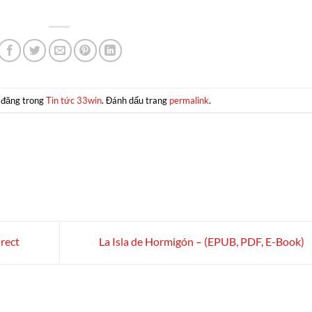
 đăng trong
Tin tức 33win
. Đánh dấu trang
permalink
.
irect
La Isla de Hormigón – (EPUB, PDF, E-Book)