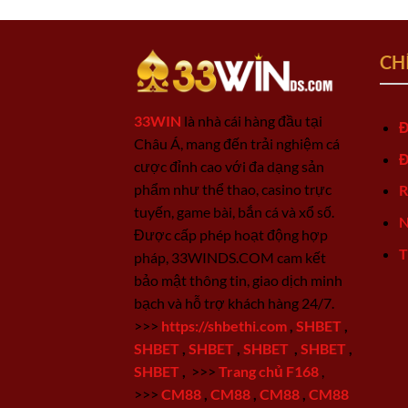
CH
33WIN
là nhà cái hàng đầu tại
Đ
Châu Á, mang đến trải nghiệm cá
Đ
cược đỉnh cao với đa dạng sản
phẩm như thể thao, casino trực
R
tuyến, game bài, bắn cá và xổ số.
N
Được cấp phép hoạt động hợp
T
pháp, 33WINDS.COM cam kết
bảo mật thông tin, giao dịch minh
bạch và hỗ trợ khách hàng 24/7.
>>>
https://shbethi.com
,
SHBET
,
SHBET
,
SHBET
,
SHBET
,
SHBET
,
SHBET
,
>>>
Trang chủ F168
,
>>>
CM88
,
CM88
,
CM88
,
CM88