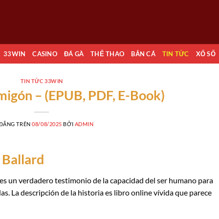
33WIN
CASINO
ĐÁ GÀ
THỂ THAO
BẮN CÁ
TIN TỨC
XỔ SỐ
TIN TỨC 33WIN
rmigón – (EPUB, PDF, E-Book)
 ĐĂNG TRÊN
08/08/2025
BỞI
ADMIN
 Ballard
 es un verdadero testimonio de la capacidad del ser humano para
 La descripción de la historia es libro online​ vívida que parece