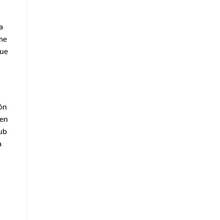
a
 me
que
ión
 en
pub
a