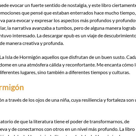
ede evocar un fuerte sentido de nostalgia, y este libro ciertamente
y emociones que pensé que estaban enterrados hace mucho tiempo,
iva para evocar y expresar los aspectos más profundos y profundo
ular, la narrativa avanzaba a tumbos, pero de alguna manera lograb
uvo interesado. La descargar epub es un viaje de descubrimiento
de manera creativa y profunda.
s La Isla de Hormigón aquellos que disfrutan de un buen susto. Cad
éndome en una atmósfera cálida y reconfortante. Me encanta cómo 
 diferentes lugares, sino también a diferentes tiempos y culturas.
ormigón
ón a través de los ojos de una niña, cuya resiliencia y fortaleza son
atorio de que la literatura tiene el poder de transformarnos, de
va y de conectarnos con otros en un nivel más profundo. La libro