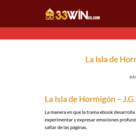
Chuyển
đến
nội
dung
La Isla de Ho
ĐÃ
La Isla de Hormigón – J.G.
La manera en que la trama ebook desarrolla
experimentar y expresar emociones profundas.
saltar de las páginas.