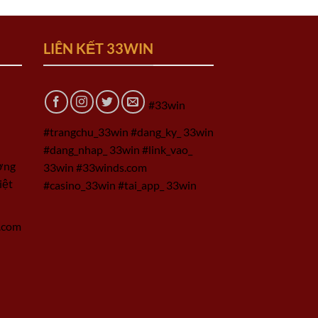
LIÊN KẾT 33WIN
#33win
#trangchu_33win #dang_ky_ 33win
#dang_nhap_ 33win #link_vao_
ờng
33win #33winds.com
iệt
#casino_33win #tai_app_ 33win
.com