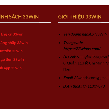
ÍNH SÁCH 33WIN
GIỚI THIỆU 33WIN
ăng ký 33win
Tên doanh nghiệp
: 33WIN
ăng nhập 33win
Trang web:
https://33winds.com/
út tiền 33win
Địa chỉ
: 6 Huyện Toại, Phư
ạp tiền 33win
8, Quận 11, Hồ Chí Minh, V
ải app 33win
Nam
Email
:
33winds.com@gmail
Điện thoại
: 0911009870