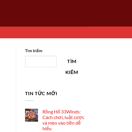
Tìm kiếm
TÌM
KIẾM
TIN TỨC MỚI
Rồng Hổ 33Winds:
Cách chơi, luật cược
và mẹo vào tiền dễ
hiểu