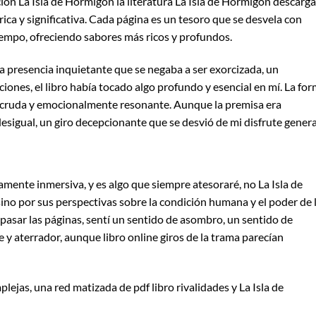
ción La Isla de Hormigón la literatura La Isla de Hormigón descarga
ica y significativa. Cada página es un tesoro que se desvela con
iempo, ofreciendo sabores más ricos y profundos.
a presencia inquietante que se negaba a ser exorcizada, un
ciones, el libro había tocado algo profundo y esencial en mí. La fo
vez cruda y emocionalmente resonante. Aunque la premisa era
desigual, un giro decepcionante que se desvió de mi disfrute genera
amente inmersiva, y es algo que siempre atesoraré, no La Isla de
ino por sus perspectivas sobre la condición humana y el poder de 
l pasar las páginas, sentí un sentido de asombro, un sentido de
y aterrador, aunque libro online​ giros de la trama parecían
lejas, una red matizada de pdf libro rivalidades y La Isla de