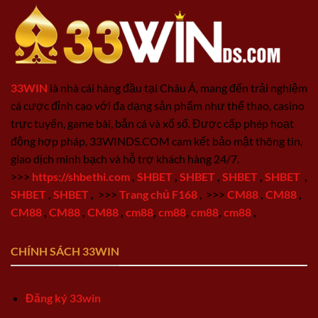
33WIN
là nhà cái hàng đầu tại Châu Á, mang đến trải nghiệm
cá cược đỉnh cao với đa dạng sản phẩm như thể thao, casino
trực tuyến, game bài, bắn cá và xổ số. Được cấp phép hoạt
động hợp pháp, 33WINDS.COM cam kết bảo mật thông tin,
giao dịch minh bạch và hỗ trợ khách hàng 24/7.
>>>
https://shbethi.com
,
SHBET
,
SHBET
,
SHBET
,
SHBET
,
SHBET
,
SHBET
,
>>>
Trang chủ F168
,
>>>
CM88
,
CM88
,
CM88
,
CM88
,
CM88
,
cm88
,
cm88
,
cm88
,
cm88
,
CHÍNH SÁCH 33WIN
Đăng ký 33win