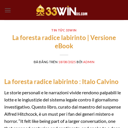
Chuyển
đến
nội
dung
TIN TỨC 33WIN
La foresta radice labirinto | Versione
eBook
ĐÃ ĐĂNG TRÊN
18/08/2025
BỞI
ADMIN
La foresta radice labirinto : Italo Calvino
Le storie personali e le narrazioni vivide rendono palpabili le
lotte e le ingiustizie del sistema legale contro il giornalismo
investigativo. Questo libro, curato dal maestro del suspense
Alfred Hitchcock, è un must per i fan dei generi mistero e
horror. “It felt like being part of a larger conversation, one