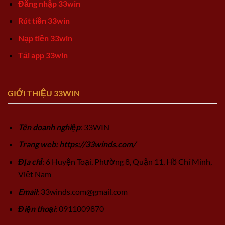
Đăng nhập 33win
Rút tiền 33win
Nạp tiền 33win
Tải app 33win
GIỚI THIỆU 33WIN
Tên doanh nghiệp
: 33WIN
Trang web: https://33winds.com/
Địa chỉ
: 6 Huyện Toại, Phường 8, Quận 11, Hồ Chí Minh,
Việt Nam
Email
:
33winds.com@gmail.com
Điện thoại
: 0911009870