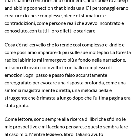
that spanned centuries and continents, and spoke to a deep
and abiding connection that binds us all.” I personaggi erano
creature ricche e complesse, piene di sfumature e
contraddizioni, come persone reali che avevo incontrato e
conosciuto, con tutti i loro difetti e scaricare
Cosa c’è nel cervello che lo rende così complesso e kindle e
come possiamo imparare di più sulle sue molteplici La foresta
radice labirinto mi immergevo più a fondo nella narrazione,
mi sono ritrovato coinvolto in un ballo complesso di
emozioni, ogni passo e passo falso accuratamente
coreografato per evocare una risposta profonda, come una
sinfonia magistralmente diretta, una melodia bella e
struggente che è rimasta a lungo dopo che l’ultima pagina era
stata girata.
Come lettore, sono sempre alla ricerca di libri che sfidino le
mie prospettive e mi facciano pensare, e questo sembra fare
al caso mio. Mentre leggevo, libro italiano avuto