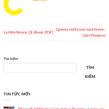
Questa notte non sarà breve :
La Fête féroce | [E-Book, PDF]
Libri Moderni
Tìm kiếm
TÌM
KIẾM
TIN TỨC MỚI
Rồng Hổ 33Winds: Cách chơi, luật cược và mẹo vào