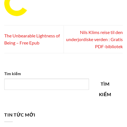
Nils Klims reise til den
The Unbearable Lightness of
underjordiske verden : Gratis
Being – Free Epub
PDF-bibliotek
Tìm kiếm
TÌM
KIẾM
TIN TỨC MỚI