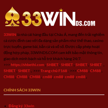
33WIN
là nhà cái hàng đầu tại Châu Á, mang đến trải nghiệm
cá cược đỉnh cao với đa dạng sản phẩm như thể thao, casino
trực tuyến, game bài, bắn cá và xổ số. Được cấp phép hoạt
động hợp pháp, 33WINDS.COM cam kết bảo mật thông tin,
giao dịch minh bạch và hỗ trợ khách hàng 24/7.
>>>
https://shbethi.com
,
SHBET
,
SHBET
,
SHBET
,
SHBET
,
SHBET
,
SHBET
,
>>>
Trang chủ F168
,
>>>
CM88
,
CM88
,
CM88
,
CM88
,
CM88
,
cm88
,
cm88
,
cm88
,
cm88
,
CHÍNH SÁCH 33WIN
Đăng ký 33win