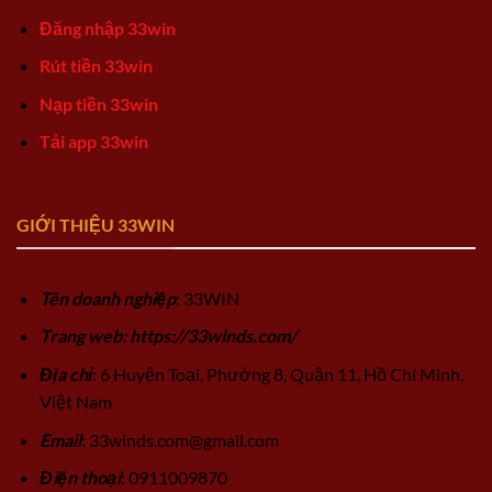
Đăng nhập 33win
Rút tiền 33win
Nạp tiền 33win
Tải app 33win
GIỚI THIỆU 33WIN
Tên doanh nghiệp
: 33WIN
Trang web: https://33winds.com/
Địa chỉ
: 6 Huyện Toại, Phường 8, Quận 11, Hồ Chí Minh,
Việt Nam
Email
:
33winds.com@gmail.com
Điện thoại
: 0911009870