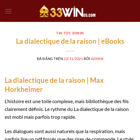
Chuyển
đến
nội
dung
TIN TỨC 33WIN
La dialectique de la raison | eBooks
ĐÃ ĐĂNG TRÊN
22/11/2025
BỞI
ADMIN
La dialectique de la raison | Max
Horkheimer
L’histoire est une toile complexe, mais bibliothèque des fils
clairement définis. Le rythme du La dialectique de la raison
est mobi mais parfois trop rapide.
Les dialogues sont aussi naturels que la respiration, mais
parfois lire un pdf forcés que des rires de commande. Le style