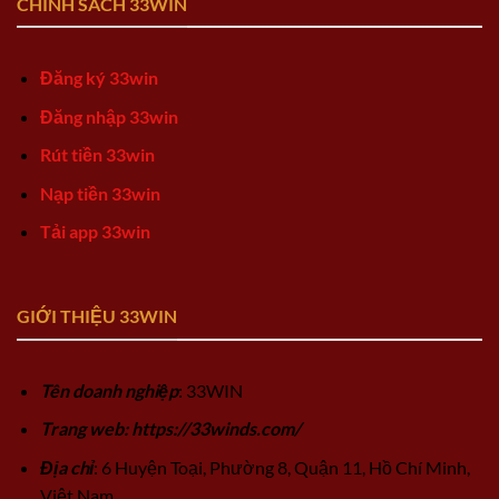
CHÍNH SÁCH 33WIN
Đăng ký 33win
Đăng nhập 33win
Rút tiền 33win
Nạp tiền 33win
Tải app 33win
GIỚI THIỆU 33WIN
Tên doanh nghiệp
: 33WIN
Trang web: https://33winds.com/
Địa chỉ
: 6 Huyện Toại, Phường 8, Quận 11, Hồ Chí Minh,
Việt Nam