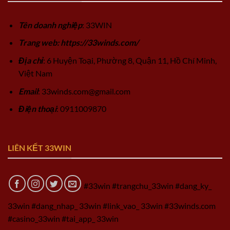
Tên doanh nghiệp
: 33WIN
Trang web: https://33winds.com/
Địa chỉ
: 6 Huyện Toại, Phường 8, Quận 11, Hồ Chí Minh,
Việt Nam
Email
:
33winds.com@gmail.com
Điện thoại
: 0911009870
LIÊN KẾT 33WIN
#33win #trangchu_33win #dang_ky_
33win #dang_nhap_ 33win #link_vao_ 33win #33winds.com
#casino_33win #tai_app_ 33win