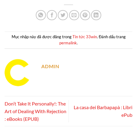
Mục nhập này đã được đăng trong
Tin tức 33win
. Đánh dấu trang
permalink
.
ADMIN
Don’t Take It Personally!: The
La casa dei Barbapapà : Libri
Art of Dealing With Rejection
ePub
: eBooks (EPUB)