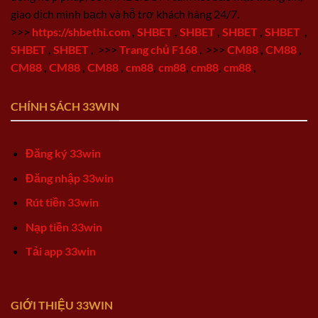
giao dịch minh bạch và hỗ trợ khách hàng 24/7.
>>>
https://shbethi.com
,
SHBET
,
SHBET
,
SHBET
,
SHBET
,
SHBET
,
SHBET
,
>>>
Trang chủ F168
,
>>>
CM88
,
CM88
,
CM88
,
CM88
,
CM88
,
cm88
,
cm88
,
cm88
,
cm88
,
CHÍNH SÁCH 33WIN
Đăng ký 33win
Đăng nhập 33win
Rút tiền 33win
Nạp tiền 33win
Tải app 33win
GIỚI THIỆU 33WIN