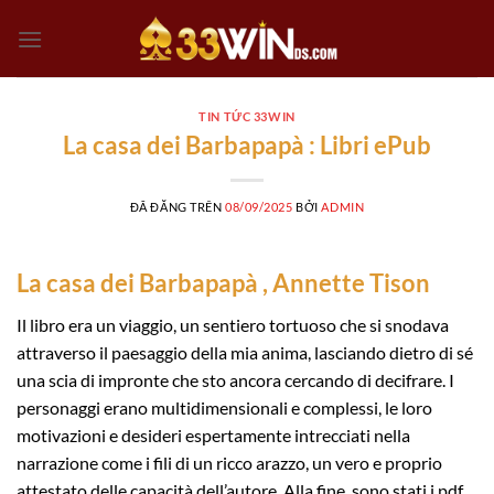
Chuyển
đến
nội
dung
TIN TỨC 33WIN
La casa dei Barbapapà : Libri ePub
ĐÃ ĐĂNG TRÊN
08/09/2025
BỞI
ADMIN
La casa dei Barbapapà , Annette Tison
Il libro era un viaggio, un sentiero tortuoso che si snodava
attraverso il paesaggio della mia anima, lasciando dietro di sé
una scia di impronte che sto ancora cercando di decifrare. I
personaggi erano multidimensionali e complessi, le loro
motivazioni e desideri espertamente intrecciati nella
narrazione come i fili di un ricco arazzo, un vero e proprio
attestato delle capacità dell’autore. Alla fine, sono stati i pdf