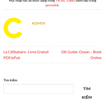
Mục nhập này đã được đăng trong
Tin tức 33win
. Đánh dấu trang
permalink
.
ADMIN
La Célibataire : Livre Gratuit
DK Guide: Ocean – Book
PDF/ePub
Online
Tìm kiếm
TÌM
KIẾM