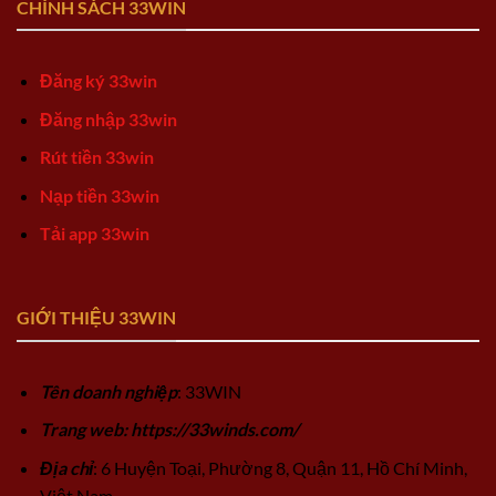
CHÍNH SÁCH 33WIN
Đăng ký 33win
Đăng nhập 33win
Rút tiền 33win
Nạp tiền 33win
Tải app 33win
GIỚI THIỆU 33WIN
Tên doanh nghiệp
: 33WIN
Trang web: https://33winds.com/
Địa chỉ
: 6 Huyện Toại, Phường 8, Quận 11, Hồ Chí Minh,
Việt Nam