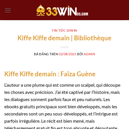
Chuyển
đến
nội
dung
TIN TỨC 33WIN
Kiffe Kiffe demain | Bibliothèque
ĐÃ ĐĂNG TRÊN
02/08/2025
BỞI
ADMIN
Kiffe Kiffe demain : Faïza Guène
L’auteur a une plume qui est comme un scalpel, qui découpe
les choses avec précision. J’ai été captivé par l’histoire, mais
les dialogues sonnent parfois faux et peu naturels. Les
ebooks gratuits principaux sont bien développés, mais les
secondaires sont un peu sous-développés, et l’intrigue est
parfois irrégulière. Le récit est bien mené, mais
téléchargement gratuit fin est trop abrupte et déroutante.