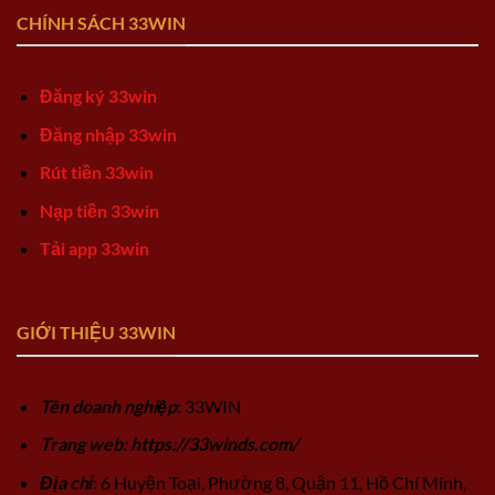
CHÍNH SÁCH 33WIN
Đăng ký 33win
Đăng nhập 33win
Rút tiền 33win
Nạp tiền 33win
Tải app 33win
GIỚI THIỆU 33WIN
Tên doanh nghiệp
: 33WIN
Trang web: https://33winds.com/
Địa chỉ
: 6 Huyện Toại, Phường 8, Quận 11, Hồ Chí Minh,