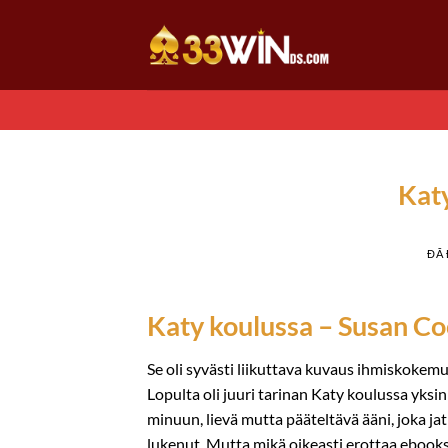
Chuyển
đến
nội
dung
Katy
ĐÃ
Katy koulussa – Susan Co
Se oli syvästi liikuttava kuvaus ihmiskokem
Lopulta oli juuri tarinan Katy koulussa yksi
minuun, lievä mutta pääteltävä ääni, joka jat
lukenut. Mutta mikä oikeasti erottaa ebook