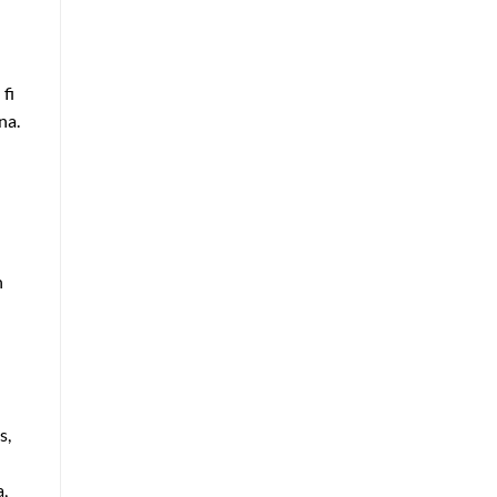
fi
na.
n
s,
,