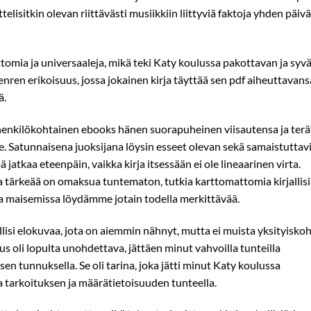
ttelisitkin olevan riittävästi musiikkiin liittyviä faktoja yhden päiv
omia ja universaaleja, mikä teki Katy koulussa pakottavan ja syv
genren erikoisuus, jossa jokainen kirja täyttää sen pdf aiheuttavans
ä.
enkilökohtainen ebooks hänen suorapuheinen viisautensa ja ter
. Satunnaisena juoksijana löysin esseet olevan sekä samaistuttav
ä jatkaa eteenpäin, vaikka kirja itsessään ei ole lineaarinen virta.
nka tärkeää on omaksua tuntematon, tutkia karttomattomia kirjallis
sa maisemissa löydämme jotain todella merkittävää.
lisi elokuvaa, jota on aiemmin nähnyt, mutta ei muista yksityiskoh
us oli lopulta unohdettava, jättäen minut vahvoilla tunteilla
n tunnuksella. Se oli tarina, joka jätti minut Katy koulussa
a tarkoituksen ja määrätietoisuuden tunteella.