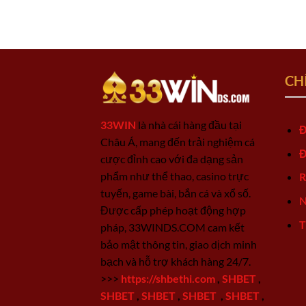
CH
33WIN
là nhà cái hàng đầu tại
Đ
Châu Á, mang đến trải nghiệm cá
Đ
cược đỉnh cao với đa dạng sản
phẩm như thể thao, casino trực
R
tuyến, game bài, bắn cá và xổ số.
N
Được cấp phép hoạt động hợp
T
pháp, 33WINDS.COM cam kết
bảo mật thông tin, giao dịch minh
bạch và hỗ trợ khách hàng 24/7.
>>>
https://shbethi.com
,
SHBET
,
SHBET
,
SHBET
,
SHBET
,
SHBET
,