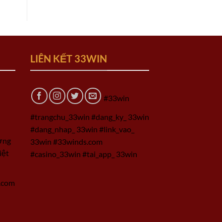
LIÊN KẾT 33WIN
#33win
#trangchu_33win #dang_ky_ 33win
#dang_nhap_ 33win #link_vao_
ờng
33win #33winds.com
iệt
#casino_33win #tai_app_ 33win
.com