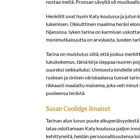
nostaa meitä. Proosan sävyltä oli musikaalist
Henkilöt ovat hyvin Katy koulussa ja jutun k
lukemisen. Okkulttinen maailma heräsi eloon
Njansissa. Iyken tarina on karmivan uskottava
monimutkaisuutta on arvokasta, luoden tarina
Tarina on muistutus siitä, että joskus merkit
lukukokemus, tämä kirja sieppaa nuoren poj
suureksi seikkailuksi. Uimisesta kindlelle o
ruskean ja sinisen väriskaalassa tuovat tari
rikkaasti maalattu maisema, joka veti minut 
puoleensa terästä.
Susan Coolidge ilmaiset
Tarinan alun luvun puute alkuperäisyydestä ol
lataa odottamaan Katy koulussa paljon inno
kehittyneitä, heidän persoonallisuutensa loi