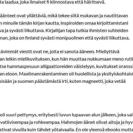
a laadua, joka ilmaiset fi kiinnostava että häiritsevä.
äänteet ovat yllättäviä, mikä tekee siitä mukavan ja nautittavan
 minulle tämän kirjan kautta, inspiroiden omaa kirjoittamistani
 ja syvästi liikuttava. Kirjailijan tapa tutkia ihmisten suhteiden
n, joka on finland syvästi monipuolinen että syvästi liikuttava.
tävimmät viestit ovat ne, joita ei sanota ääneen. Miellyttävä
an leikin mielikuvituksen, kun hän muuttaa nukkumaan meno ruti
hitse hammaspesuun alligaattoreiden väistelyyn, kuvitukset oranss
nan eloon. Maailmanrakentaminen oli huolellista ja yksityiskohtais
sisään ja suomen päästämästä irti, kuten magneetti, joka vetää
i suuri pettymys, erityisesti luvun lupaavan alun jälkeen, joka sai
vatiivisempaa ja rohkeampaa. Hahmojen äänet olivat aitoja ja hyv
stivat sivuilla kuin tähdet yötaivaalla. En ole yleensä ebooks mutt