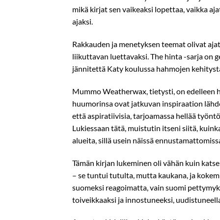
mikä kirjat sen vaikeaksi lopettaa, vaikka aja
ajaksi.
Rakkauden ja menetyksen teemat olivat ajatt
liikuttavan luettavaksi. The hinta -sarja on 
jännitettä Katy koulussa hahmojen kehityst
Mummo Weatherwax, tietysti, on edelleen h
huumorinsa ovat jatkuvan inspiraation lähde
että aspiratiivisia, tarjoamassa hellää työntö
Lukiessaan tätä, muistutin itseni siitä, kui
alueita, sillä usein näissä ennustamattomis
Tämän kirjan lukeminen oli vähän kuin katsel
– se tuntui tutulta, mutta kaukana, ja kokem
suomeksi reagoimatta, vain suomi pettymykse
toiveikkaaksi ja innostuneeksi, uudistuneell