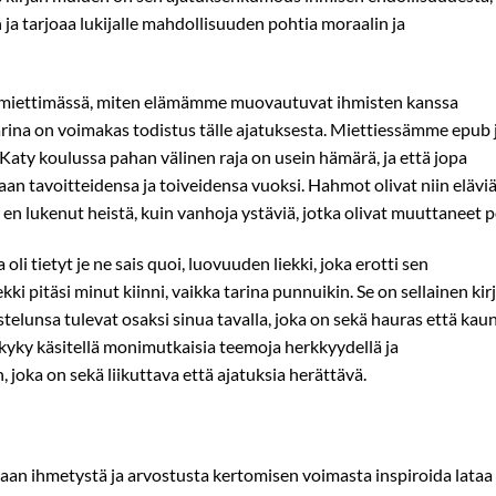
a tarjoaa lukijalle mahdollisuuden pohtia moraalin ja
ni miettimässä, miten elämämme muovautuvat ihmisten kanssa
 tarina on voimakas todistus tälle ajatuksesta. Miettiessämme epub 
Katy koulussa pahan välinen raja on usein hämärä, ja että jopa
aan tavoitteidensa ja toiveidensa vuoksi. Hahmot olivat niin eläviä
un en lukenut heistä, kuin vanhoja ystäviä, jotka olivat muuttaneet p
li tietyt je ne sais quoi, luovuuden liekki, joka erotti sen
ekki pitäsi minut kiinni, vaikka tarina punnuikin. Se on sellainen kirj
stelunsa tulevat osaksi sinua tavalla, joka on sekä hauras että kaun
 kyky käsitellä monimutkaisia teemoja herkkyydellä ja
joka on sekä liikuttava että ajatuksia herättävä.
aan ihmetystä ja arvostusta kertomisen voimasta inspiroida lataa