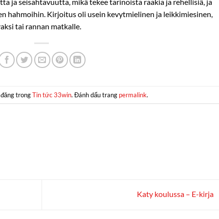
a ja seisahtavuutta, mikä tekee tarinoista raakia ja rehellisiä, ja
 hahmoihin. Kirjoitus oli usein kevytmielinen ja leikkimiesinen,
aksi tai rannan matkalle.
 đăng trong
Tin tức 33win
. Đánh dấu trang
permalink
.
Katy koulussa – E-kirja