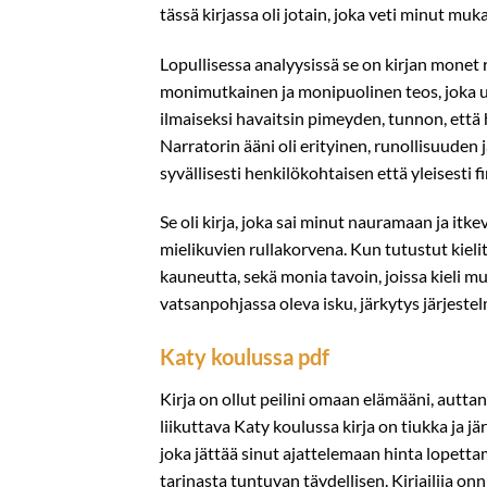
tässä kirjassa oli jotain, joka veti minut muk
Lopullisessa analyysissä se on kirjan monet ri
monimutkainen ja monipuolinen teos, joka u
ilmaiseksi havaitsin pimeyden, tunnon, että 
Narratorin ääni oli erityinen, runollisuuden 
syvällisesti henkilökohtaisen että yleisesti f
Se oli kirja, joka sai minut nauramaan ja itke
mielikuvien rullakorvena. Kun tutustut kiel
kauneutta, sekä monia tavoin, joissa kiel
vatsanpohjassa oleva isku, järkytys järjeste
Katy koulussa pdf
Kirja on ollut peilini omaan elämääni, autta
liikuttava Katy koulussa kirja on tiukka ja jä
joka jättää sinut ajattelemaan hinta lopetta
tarinasta tuntuvan täydellisen. Kirjailija 