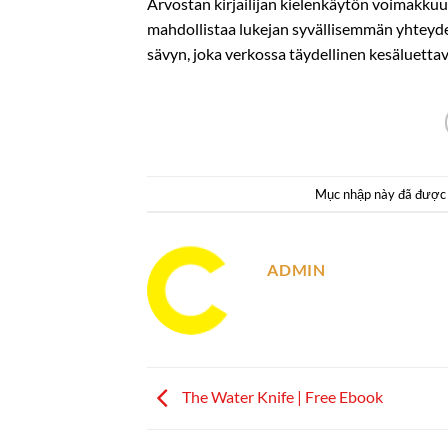
Arvostan kirjailijan kielenkäytön voimakkuutt
mahdollistaa lukejan syvällisemmän yhteyden
sävyn, joka verkossa täydellinen kesäluettav
Mục nhập này đã được
ADMIN
The Water Knife | Free Ebook