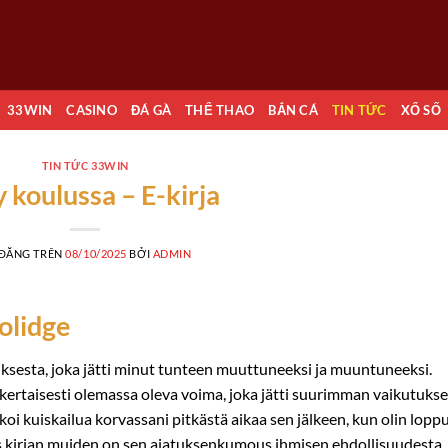
33WIN
CASINO
ĐÁ GÀ
THỂ THAO
BẮN CÁ
TIN TỨC
XỔ SỐ
TIN TỨC 33WIN
 koulussa – E-kirja
 ĐĂNG TRÊN
08/10/2025
BỞI
ADMIN
olidge
uksesta, joka jätti minut tunteen muuttuneeksi ja muuntuneeksi.
nkertaisesti olemassa oleva voima, joka jätti suurimman vaikutuks
koi kuiskailua korvassani pitkästä aikaa sen jälkeen, kun olin lopp
s kirjan muiden on sen ajatuksenkumous ihmisen ehdollisuudesta,