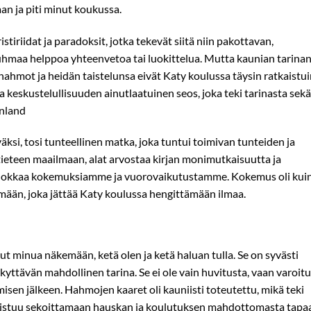
aan ja piti minut koukussa.
stiriidat ja paradoksit, jotka tekevät siitä niin pakottavan,
hmaa helppoa yhteenvetoa tai luokittelua. Mutta kaunian tarinan 
hahmot ja heidän taistelunsa eivät Katy koulussa täysin ratkaistui
ja keskustelullisuuden ainutlaatuinen seos, joka teki tarinasta sekä
inland
väksi, tosi tunteellinen matka, joka tuntui toimivan tunteiden ja
itieteen maailmaan, alat arvostaa kirjan monimutkaisuutta ja
i muokkaa kokemuksiamme ja vuorovaikutustamme. Kokemus oli kui
lmään, joka jättää Katy koulussa hengittämään ilmaa.
nut minua näkemään, ketä olen ja ketä haluan tulla. Se on syvästi
rkyttävän mahdollinen tarina. Se ei ole vain huvitusta, vaan varoitu
misen jälkeen. Hahmojen kaaret oli kauniisti toteutettu, mikä teki
onnistuu sekoittamaan hauskan ja koulutuksen mahdottomasta tapaa