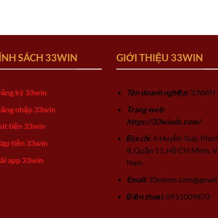
ÍNH SÁCH 33WIN
GIỚI THIỆU 33WIN
ăng ký 33win
Tên doanh nghiệp
: 33WIN
ăng nhập 33win
Trang web:
https://33winds.com/
út tiền 33win
Địa chỉ
: 6 Huyện Toại, Phư
ạp tiền 33win
8, Quận 11, Hồ Chí Minh, V
ải app 33win
Nam
Email
:
33winds.com@gmail
Điện thoại
: 0911009870