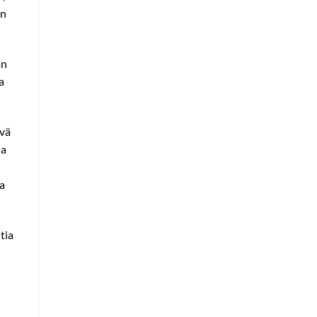
än
än
a
ävä
ia
ia
tia