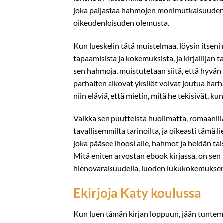
joka paljastaa hahmojen monimutkaisuuden j
oikeudenloisuden olemusta.
Kun lueskelin tätä muistelmaa, löysin itse
tapaamisista ja kokemuksista, ja kirjailijan
sen hahmoja, muistutetaan siitä, että hyvän 
parhaiten aikovat yksilöt voivat joutua harh
niin eläviä, että mietin, mitä he tekisivät, k
Vaikka sen puutteista huolimatta, romaanilla o
tavallisemmilta tarinoilta, ja oikeasti tämä li
joka pääsee ihoosi alle, hahmot ja heidän tai
Mitä eniten arvostan ebook kirjassa, on sen
hienovaraisuudella, luoden lukukokemuksen, 
Ekirjoja Katy koulussa
Kun luen tämän kirjan loppuun, jään tuntem