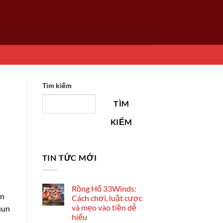
Tìm kiếm
TÌM
KIẾM
TIN TỨC MỚI
Rồng Hổ 33Winds:
en
Cách chơi, luật cược
và mẹo vào tiền dễ
uun
hiểu