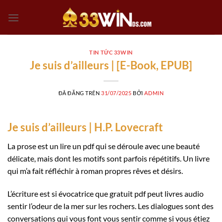
Chuyển
đến
nội
dung
TIN TỨC 33WIN
Je suis d’ailleurs | [E-Book, EPUB]
ĐÃ ĐĂNG TRÊN
31/07/2025
BỞI
ADMIN
Je suis d’ailleurs | H.P. Lovecraft
La prose est un lire un pdf qui se déroule avec une beauté
délicate, mais dont les motifs sont parfois répétitifs. Un livre
qui m’a fait réfléchir à roman propres rêves et désirs.
L’écriture est si évocatrice que gratuit pdf peut livres audio
sentir l’odeur de la mer sur les rochers. Les dialogues sont des
conversations qui vous font vous sentir comme si vous étiez