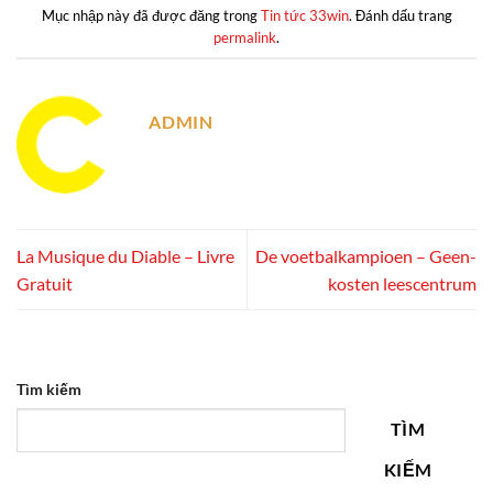
Mục nhập này đã được đăng trong
Tin tức 33win
. Đánh dấu trang
permalink
.
ADMIN
La Musique du Diable – Livre
De voetbalkampioen – Geen-
Gratuit
kosten leescentrum
Tìm kiếm
TÌM
KIẾM