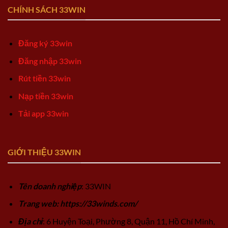
CHÍNH SÁCH 33WIN
Đăng ký 33win
Đăng nhập 33win
Rút tiền 33win
Nạp tiền 33win
Tải app 33win
GIỚI THIỆU 33WIN
Tên doanh nghiệp
: 33WIN
Trang web: https://33winds.com/
Địa chỉ
: 6 Huyện Toại, Phường 8, Quận 11, Hồ Chí Minh,