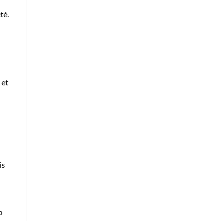
té.
 et
is
p