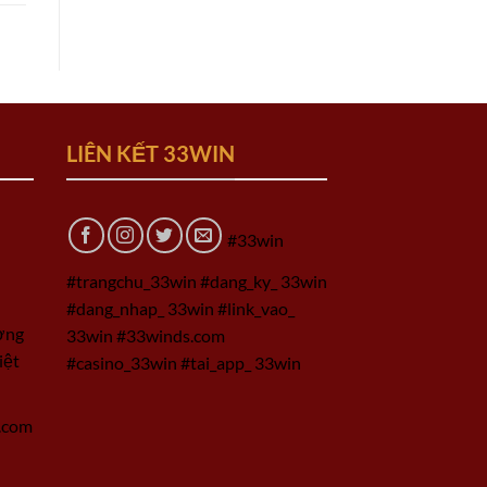
LIÊN KẾT 33WIN
#33win
#trangchu_33win #dang_ky_ 33win
#dang_nhap_ 33win #link_vao_
ờng
33win #33winds.com
iệt
#casino_33win #tai_app_ 33win
.com