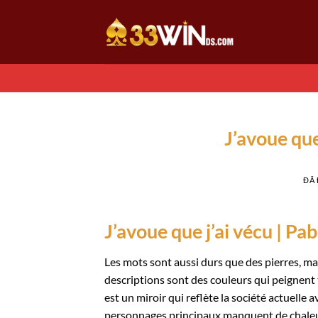
Chuyển
đến
nội
dung
J’avoue que
ĐÃ
J’avoue que j’ai vécu | Pa
Les mots sont aussi durs que des pierres, ma
descriptions sont des couleurs qui peignent 
est un miroir qui reflète la société actuelle a
personnages principaux manquent de chaleu