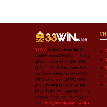
CH
33WIN
là nhà cái hàng đầu tại
Đ
Châu Á, mang đến trải nghiệm cá
Đ
cược đỉnh cao với đa dạng sản
phẩm như thể thao, casino trực
R
tuyến, game bài, bắn cá và xổ số.
N
Được cấp phép hoạt động hợp
T
pháp, 33WINDS.COM cam kết
bảo mật thông tin, giao dịch minh
bạch và hỗ trợ khách hàng 24/7.
>>>
https://shbethi.com
,
SHBET
,