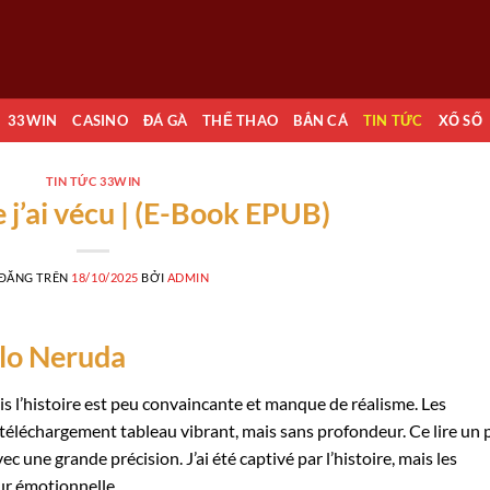
33WIN
CASINO
ĐÁ GÀ
THỂ THAO
BẮN CÁ
TIN TỨC
XỔ SỐ
TIN TỨC 33WIN
 j’ai vécu | (E-Book EPUB)
 ĐĂNG TRÊN
18/10/2025
BỞI
ADMIN
blo Neruda
is l’histoire est peu convaincante et manque de réalisme. Les
téléchargement tableau vibrant, mais sans profondeur. Ce lire un 
vec une grande précision. J’ai été captivé par l’histoire, mais les
r émotionnelle.