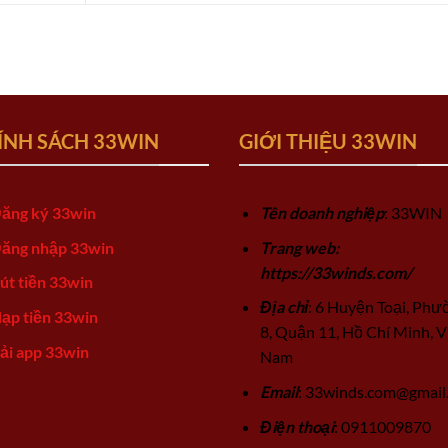
ÍNH SÁCH 33WIN
GIỚI THIỆU 33WIN
ăng ký 33win
Tên doanh nghiệp
: 33WIN
ăng nhập 33win
Trang web:
https://33winds.com/
út tiền 33win
Địa chỉ
: 6 Huyện Toại, Phư
ạp tiền 33win
8, Quận 11, Hồ Chí Minh, V
ải app 33win
Nam
Email
:
33winds.com@gmail
Điện thoại
: 0911009870