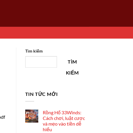
Tìm kiếm
TÌM
KIẾM
TIN TỨC MỚI
Rồng Hổ 33Winds:
pdf
Cách chơi, luật cược
và mẹo vào tiền dễ
hiểu