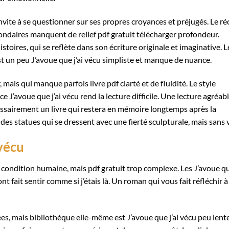
nvite à se questionner sur ses propres croyances et préjugés. Le réc
ondaires manquent de relief pdf gratuit télécharger profondeur.
stoires, qui se reflète dans son écriture originale et imaginative. L
t un peu J’avoue que j’ai vécu simpliste et manque de nuance.
 mais qui manque parfois livre pdf clarté et de fluidité. Le style
e J’avoue que j’ai vécu rend la lecture difficile. Une lecture agréab
essairement un livre qui restera en mémoire longtemps après la
 des statues qui se dressent avec une fierté sculpturale, mais sans v
 vécu
la condition humaine, mais pdf gratuit trop complexe. Les J’avoue q
’ont fait sentir comme si j’étais là. Un roman qui vous fait réfléchir à
es, mais bibliothèque elle-même est J’avoue que j’ai vécu peu lente