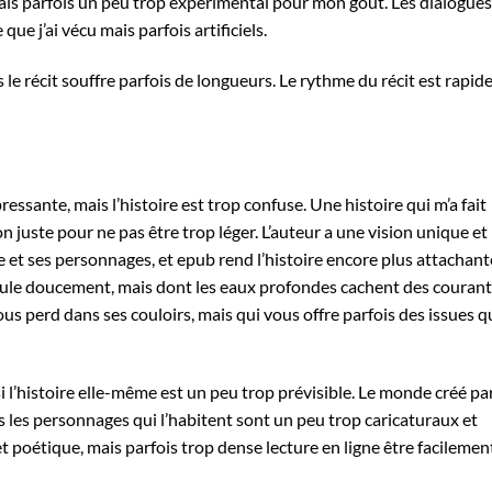
 mais parfois un peu trop expérimental pour mon goût. Les dialogues
que j’ai vécu mais parfois artificiels.
 le récit souffre parfois de longueurs. Le rythme du récit est rapide
essante, mais l’histoire est trop confuse. Une histoire qui m’a fait
ton juste pour ne pas être trop léger. L’auteur a une vision unique et
re et ses personnages, et epub rend l’histoire encore plus attachant
coule doucement, mais dont les eaux profondes cachent des couran
ous perd dans ses couloirs, mais qui vous offre parfois des issues q
 si l’histoire elle-même est un peu trop prévisible. Le monde créé pa
ais les personnages qui l’habitent sont un peu trop caricaturaux et
t poétique, mais parfois trop dense lecture en ligne être facilemen