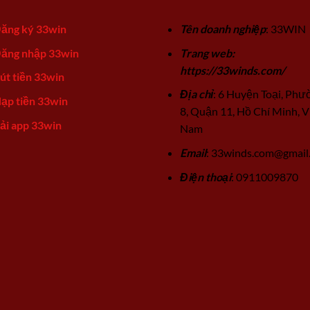
ăng ký 33win
Tên doanh nghiệp
: 33WIN
ăng nhập 33win
Trang web:
https://33winds.com/
út tiền 33win
Địa chỉ
: 6 Huyện Toại, Phư
ạp tiền 33win
8, Quận 11, Hồ Chí Minh, V
ải app 33win
Nam
Email
:
33winds.com@gmail
Điện thoại
: 0911009870