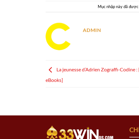
Mục nhập này đã được
ADMIN
La jeunesse d’Adrien Zograffi-Codine :
eBooks]
CH