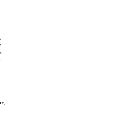
,
n
,
:
re,