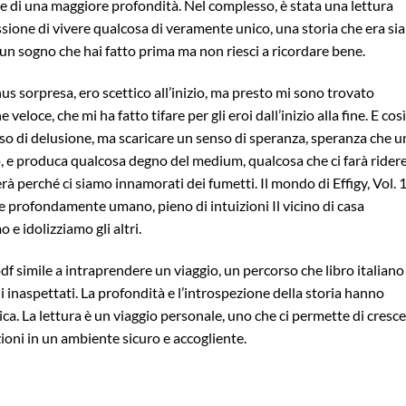
e di una maggiore profondità. Nel complesso, è stata una lettura
sione di vivere qualcosa di veramente unico, una storia che era sia
n sogno che hai fatto prima ma non riesci a ricordare bene.
 sorpresa, ero scettico all’inizio, ma presto mi sono trovato
oce, che mi ha fatto tifare per gli eroi dall’inizio alla fine. E così
o di delusione, ma scaricare un senso di speranza, speranza che u
ivo, e produca qualcosa degno del medium, qualcosa che ci farà ridere
rà perché ci siamo innamorati dei fumetti. Il mondo di Effigy, Vol. 1
 profondamente umano, pieno di intuizioni Il vicino di casa
e idolizziamo gli altri.
pdf simile a intraprendere un viaggio, un percorso che libro italiano
 inaspettati. La profondità e l’introspezione della storia hanno
a. La lettura è un viaggio personale, uno che ci permette di cresce
ioni in un ambiente sicuro e accogliente.