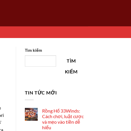
Tìm kiếm
TÌM
KIẾM
TIN TỨC MỚI
e
Rồng Hổ 33Winds:
ri
Cách chơi, luật cược
và mẹo vào tiền dễ
’
hiểu
ra.