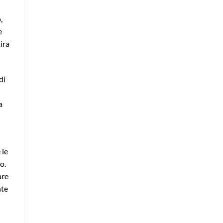
,
e
ira
di
a
 le
o.
are
nte