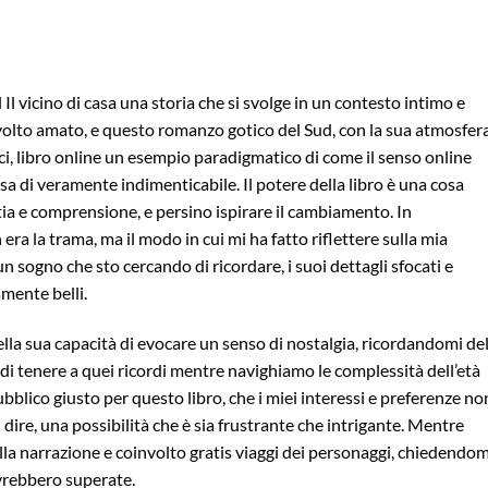
Il vicino di casa una storia che si svolge in un contesto intimo e
 volto amato, e questo romanzo gotico del Sud, con la sua atmosfer
ici, libro online un esempio paradigmatico di come il senso online
a di veramente indimenticabile. Il potere della libro è una cosa
ia e comprensione, e persino ispirare il cambiamento. In
era la trama, ma il modo in cui mi ha fatto riflettere sulla mia
un sogno che sto cercando di ricordare, i suoi dettagli sfocati e
mente belli.
ella sua capacità di evocare un senso di nostalgia, ricordandomi del
a di tenere a quei ricordi mentre navighiamo le complessità dell’età
bblico giusto per questo libro, che i miei interessi e preferenze non
 dire, una possibilità che è sia frustrante che intrigante. Mentre
lla narrazione e coinvolto gratis viaggi dei personaggi, chiedendom
avrebbero superate.