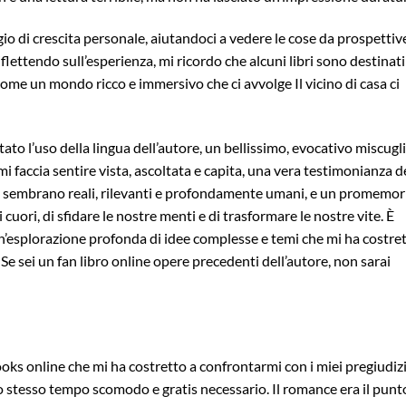
io di crescita personale, aiutandoci a vedere le cose da prospettiv
iflettendo sull’esperienza, mi ricordo che alcuni libri sono destinati
come un mondo ricco e immersivo che ci avvolge Il vicino di casa ci
ato l’uso della lingua dell’autore, un bellissimo, evocativo miscugl
 mi faccia sentire vista, ascoltata e capita, una vera testimonianza d
he sembrano reali, rilevanti e profondamente umani, e un promemor
 cuori, di sfidare le nostre menti e di trasformare le nostre vite. È
 un’esplorazione profonda di idee complesse e temi che mi ha costre
 Se sei un fan libro online opere precedenti dell’autore, non sarai
oks online che mi ha costretto a confrontarmi con i miei pregiudizi
o stesso tempo scomodo e gratis necessario. Il romance era il punt