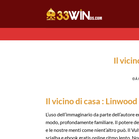
Chuyển
đến
nội
dung
Il vici
ĐÃ
Il vicino di casa : Linwoo
L’uso dell’immaginario da parte dell’autore 
modo, profondamente familiare. Il potere del 
e le nostre menti come nient’altro può. Il V
scialba e ebook gratis online ritmo lento. No