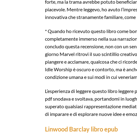
forte, ma la trama avrebbe potuto beneficiar
piacevole. Mentre leggevo, ho avuto l’impres
innovativa che stranamente familiare, come u
* Quando ho ricevuto questo libro come bonus
completamente immerso nella sua narrazione vel
concludo questa recensione, non con un sens
giorno Marvel ritrovi il suo scintillio creat
piangere e acclamare, qualcosa che ci ricorde
Idle Worship è oscuro e contorto, ma è anche
condizione umana e sui modi in cui veneriamo 
L’esperienza di leggere questo libro leggere 
pdf snodava e svoltava, portandomi in luoghi
superato qualsiasi rappresentazione mediatic
di imparare e di esplorare nuove idee e emoz
Linwood Barclay libro epub