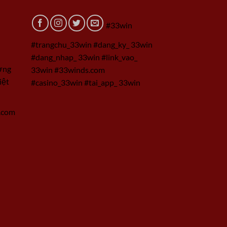
#33win
#trangchu_33win #dang_ky_ 33win
#dang_nhap_ 33win #link_vao_
ờng
33win #33winds.com
iệt
#casino_33win #tai_app_ 33win
.com