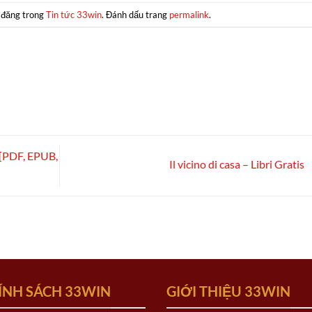
 đăng trong
Tin tức 33win
. Đánh dấu trang
permalink
.
 [PDF, EPUB,
Il vicino di casa – Libri Gratis
ÍNH SÁCH 33WIN
GIỚI THIỆU 33WIN