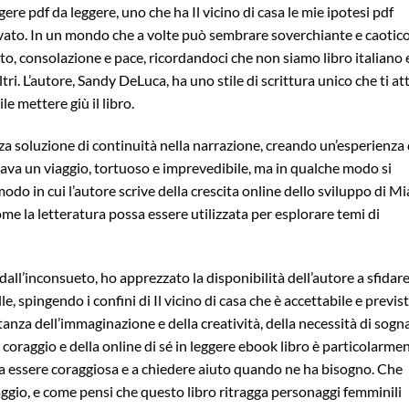
ere pdf da leggere, uno che ha Il vicino di casa le mie ipotesi pdf
tivato. In un mondo che a volte può sembrare soverchiante e caotico
to, consolazione e pace, ricordandoci che non siamo libro italiano 
ri. L’autore, Sandy DeLuca, ha uno stile di scrittura unico che ti att
ile mettere giù il libro.
a soluzione di continuità nella narrazione, creando un’esperienza 
rava un viaggio, tortuoso e imprevedibile, ma in qualche modo si
modo in cui l’autore scrive della crescita online dello sviluppo di Mi
 la letteratura possa essere utilizzata per esplorare temi di
ll’inconsueto, ho apprezzato la disponibilità dell’autore a sfidare
, spingendo i confini di Il vicino di casa che è accettabile e previst
anza dell’immaginazione e della creatività, della necessità di sogn
coraggio e della online di sé in leggere ebook libro è particolarme
 essere coraggiosa e a chiedere aiuto quando ne ha bisogno. Che
aggio, e come pensi che questo libro ritragga personaggi femminili