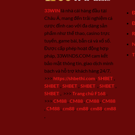
33WIN
là nhà cái hàng đầu tại
Đ
Châu Á, mang đến trải nghiệm cá
Đ
cược đỉnh cao với đa dạng sản
phẩm như thể thao, casino trực
R
tuyến, game bài, bắn cá và xổ số.
N
Được cấp phép hoạt động hợp
T
pháp, 33WINDS.COM cam kết
bảo mật thông tin, giao dịch minh
bạch và hỗ trợ khách hàng 24/7.
>>>
https://shbethi.com
,
SHBET
,
SHBET
,
SHBET
,
SHBET
,
SHBET
,
SHBET
,
>>>
Trang chủ F168
,
>>>
CM88
,
CM88
,
CM88
,
CM88
,
CM88
,
cm88
,
cm88
,
cm88
,
cm88
,