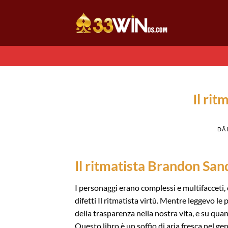
Chuyển
đến
nội
dung
Il rit
ĐÃ
Il ritmatista Brandon Sa
I personaggi erano complessi e multifacceti, 
difetti Il ritmatista virtù. Mentre leggevo le 
della trasparenza nella nostra vita, e su quan
Questo libro è un soffio di aria fresca nel gen