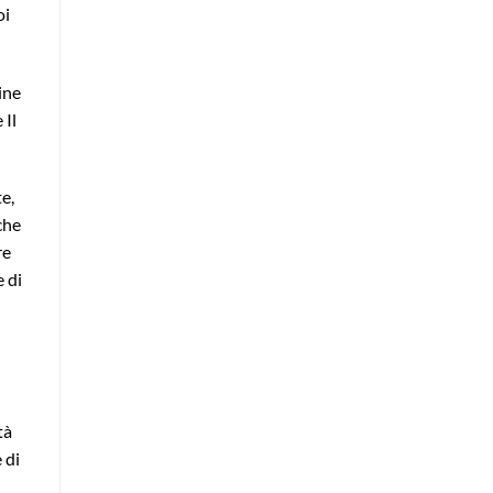
oi
ine
 Il
e,
che
re
e di
tà
 di
i