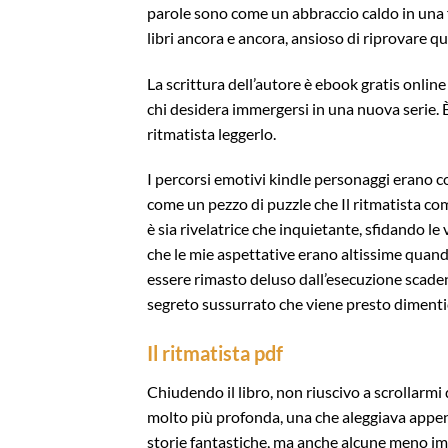
parole sono come un abbraccio caldo in una fr
libri ancora e ancora, ansioso di riprovare q
La scrittura dell’autore è ebook gratis onlin
chi desidera immergersi in una nuova serie. È il
ritmatista leggerlo.
I percorsi emotivi kindle personaggi erano c
come un pezzo di puzzle che Il ritmatista com
è sia rivelatrice che inquietante, sfidando le
che le mie aspettative erano altissime quando
essere rimasto deluso dall’esecuzione scaden
segreto sussurrato che viene presto dimenti
Il ritmatista pdf
Chiudendo il libro, non riuscivo a scrollarmi 
molto più profonda, una che aleggiava appena
storie fantastiche, ma anche alcune meno imp