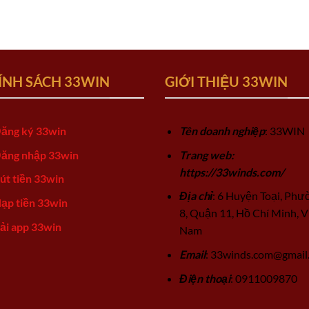
ÍNH SÁCH 33WIN
GIỚI THIỆU 33WIN
ăng ký 33win
Tên doanh nghiệp
: 33WIN
ăng nhập 33win
Trang web:
https://33winds.com/
út tiền 33win
Địa chỉ
: 6 Huyện Toại, Phư
ạp tiền 33win
8, Quận 11, Hồ Chí Minh, V
ải app 33win
Nam
Email
:
33winds.com@gmail
Điện thoại
: 0911009870