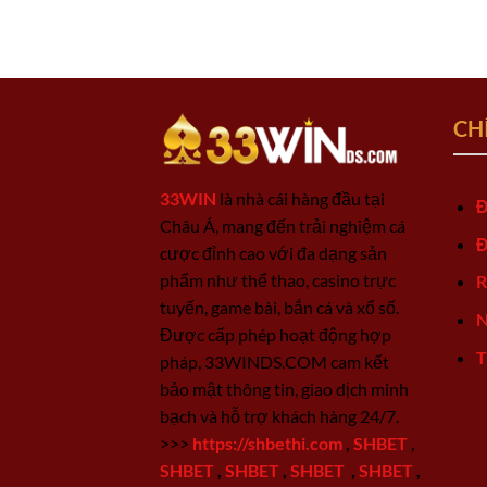
CH
33WIN
là nhà cái hàng đầu tại
Đ
Châu Á, mang đến trải nghiệm cá
Đ
cược đỉnh cao với đa dạng sản
phẩm như thể thao, casino trực
R
tuyến, game bài, bắn cá và xổ số.
N
Được cấp phép hoạt động hợp
T
pháp, 33WINDS.COM cam kết
bảo mật thông tin, giao dịch minh
bạch và hỗ trợ khách hàng 24/7.
>>>
https://shbethi.com
,
SHBET
,
SHBET
,
SHBET
,
SHBET
,
SHBET
,