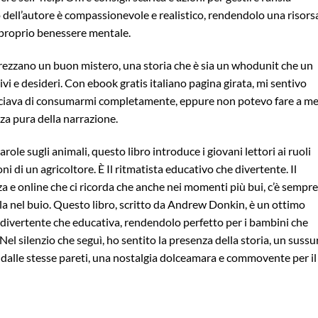
 dell’autore è compassionevole e realistico, rendendolo una risors
l proprio benessere mentale.
pprezzano un buon mistero, una storia che è sia un whodunit che un
i e desideri. Con ebook gratis italiano pagina girata, mi sentivo
nacciava di consumarmi completamente, eppure non potevo fare a m
rza pura della narrazione.
arole sugli animali, questo libro introduce i giovani lettori ai ruoli
oni di un agricoltore. È Il ritmatista educativo che divertente. Il
a e online che ci ricorda che anche nei momenti più bui, c’è sempre
illa nel buio. Questo libro, scritto da Andrew Donkin, è un ottimo
 divertente che educativa, rendendolo perfetto per i bambini che
 Nel silenzio che seguì, ho sentito la presenza della storia, un sussu
alle stesse pareti, una nostalgia dolceamara e commovente per il