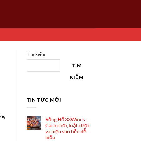
Tìm kiếm
TÌM
KIẾM
TIN TỨC MỚI
ze,
Rồng Hổ 33Winds:
Cách chơi, luật cược
và mẹo vào tiền dễ
hiểu