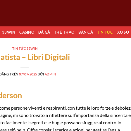
33WIN
CASINO
ĐÁ GÀ
THỂ THAO
BẮN CÁ
TIN TỨC
XỔ SỐ
TIN TỨC 33WIN
matista – Libri Digitali
 ĐĂNG TRÊN
07/07/2025
BỞI
ADMIN
nderson
come persone viventi e respiranti, con tutte le loro forze e debolez
pagine, mi sono trovato a riflettere sull’importanza della sincerità e
to facilmente i segreti e le bugie possano sfuggire al controllo.
ere self-help. Offre consigli scarica e azioni per gestire l’ansia