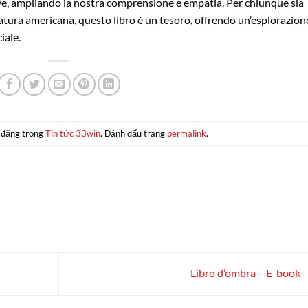
ve, ampliando la nostra comprensione e empatia. Per chiunque sia
eratura americana, questo libro è un tesoro, offrendo un’esplorazion
iale.
 đăng trong
Tin tức 33win
. Đánh dấu trang
permalink
.
Libro d’ombra – E-book