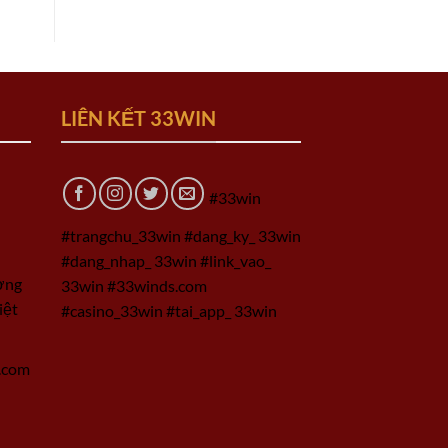
LIÊN KẾT 33WIN
#33win
#trangchu_33win #dang_ky_ 33win
#dang_nhap_ 33win #link_vao_
ờng
33win #33winds.com
iệt
#casino_33win #tai_app_ 33win
.com