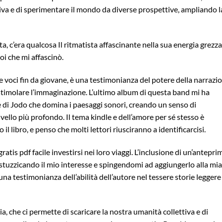
tiva e di sperimentare il mondo da diverse prospettive, ampliando l
ta, c’era qualcosa Il ritmatista affascinante nella sua energia grezza
uoi che mi affascinò.
 voci fin da giovane, è una testimonianza del potere della narrazi
e stimolare l’immaginazione. L’ultimo album di questa band mi ha
e di Jodo che domina i paesaggi sonori, creando un senso di
ello più profondo. Il tema kindle e dell’amore per sé stesso è
 libro, e penso che molti lettori riusciranno a identificarcisi.
atis pdf facile investirsi nei loro viaggi. L’inclusione di un’antepri
 stuzzicando il mio interesse e spingendomi ad aggiungerlo alla mia
 una testimonianza dell’abilità dell’autore nel tessere storie leggere
a, che ci permette di scaricare la nostra umanità collettiva e di