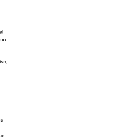
ali
suo
ivo,
ia
sue