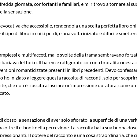
edda giornata, confortanti e familiari, e mi ritrovo a tornare ai su
uella sensazione.
e evocativa che accessibile, rendendola una scelta perfetta libro onl
 tipo di libro in cui ti perdi, e una volta iniziato è difficile smettere
omplessi e multifacceti, ma le svolte della trama sembravano forzat
baciava del tutto. Il harem è raffigurato con una brutalità onesta 
 versioni romanticizzate presenti in libri precedenti. Devo confessa
 ho iniziato a leggere questa raccolta di racconti, solo per scoprir
te, che non è riuscita a lasciare un’impressione duratura, come un
cato.
di dosso la sensazione di aver solo sfiorato la superficie di una veri
 oltre il e-book della percezione. La raccolta ha la sua buona dose
ressionanti. Il potere del racconto è una cosa straordinaria, che c