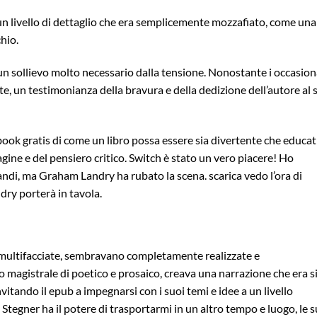
n un livello di dettaglio che era semplicemente mozzafiato, come una
chio.
 un sollievo molto necessario dalla tensione. Nonostante i occasion
nte, un testimonianza della bravura e della dedizione dell’autore al 
ok gratis di come un libro possa essere sia divertente che educat
agine e del pensiero critico. Switch è stato un vero piacere! Ho
andi, ma Graham Landry ha rubato la scena. scarica vedo l’ora di
ry porterà in tavola.
e multifacciate, sembravano completamente realizzate e
magistrale di poetico e prosaico, creava una narrazione che era s
vitando il epub a impegnarsi con i suoi temi e idee a un livello
Stegner ha il potere di trasportarmi in un altro tempo e luogo, le 