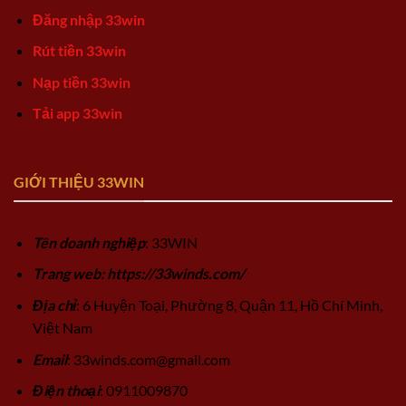
Đăng nhập 33win
Rút tiền 33win
Nạp tiền 33win
Tải app 33win
GIỚI THIỆU 33WIN
Tên doanh nghiệp
: 33WIN
Trang web: https://33winds.com/
Địa chỉ
: 6 Huyện Toại, Phường 8, Quận 11, Hồ Chí Minh,
Việt Nam
Email
:
33winds.com@gmail.com
Điện thoại
: 0911009870