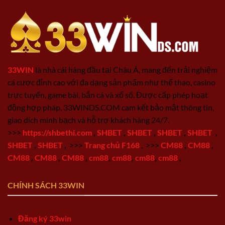
33WIN
là nhà cái hàng đầu tại Châu Á, mang đến trải nghiệm
cá cược đỉnh cao với đa dạng sản phẩm như thể thao, casino
trực tuyến, game bài, bắn cá và xổ số. Được cấp phép hoạt
động hợp pháp, 33WINDS.COM cam kết bảo mật thông tin,
giao dịch minh bạch và hỗ trợ khách hàng 24/7.
>>>
https://shbethi.com
,
SHBET
,
SHBET
,
SHBET
,
SHBET
,
SHBET
,
SHBET
,
>>>
Trang chủ F168
,
>>>
CM88
,
CM88
,
CM88
,
CM88
,
CM88
,
cm88
,
cm88
,
cm88
,
cm88
,
CHÍNH SÁCH 33WIN
Đăng ký 33win