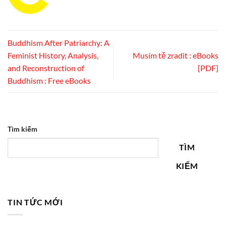
Buddhism After Patriarchy: A
Feminist History, Analysis,
Musím tě zradit : eBooks
and Reconstruction of
[PDF]
Buddhism : Free eBooks
Tìm kiếm
TÌM
KIẾM
TIN TỨC MỚI