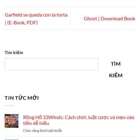
Garfield se queda con la torta
Ghost | Download Book
| (E-Book, PDF)
Tìm kiếm
TÌM
KIẾM
TIN TỨC MỚI
Rồng Hổ 33Winds: Cách chơi, luật cược và mẹo vào
tiền dễ hiểu
ở
Chức năng bình luận bị tắt
Rồng