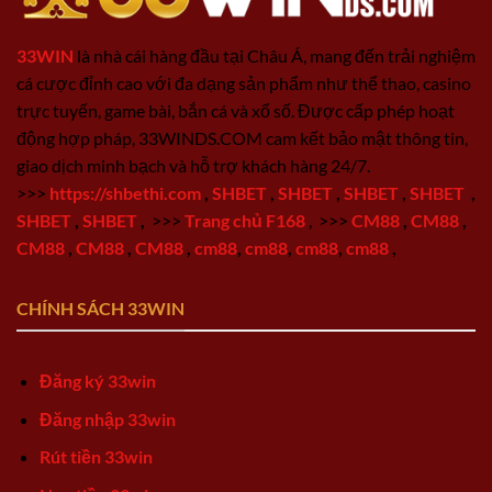
33WIN
là nhà cái hàng đầu tại Châu Á, mang đến trải nghiệm
cá cược đỉnh cao với đa dạng sản phẩm như thể thao, casino
trực tuyến, game bài, bắn cá và xổ số. Được cấp phép hoạt
động hợp pháp, 33WINDS.COM cam kết bảo mật thông tin,
giao dịch minh bạch và hỗ trợ khách hàng 24/7.
>>>
https://shbethi.com
,
SHBET
,
SHBET
,
SHBET
,
SHBET
,
SHBET
,
SHBET
,
>>>
Trang chủ F168
,
>>>
CM88
,
CM88
,
CM88
,
CM88
,
CM88
,
cm88
,
cm88
,
cm88
,
cm88
,
CHÍNH SÁCH 33WIN
Đăng ký 33win
Đăng nhập 33win
Rút tiền 33win