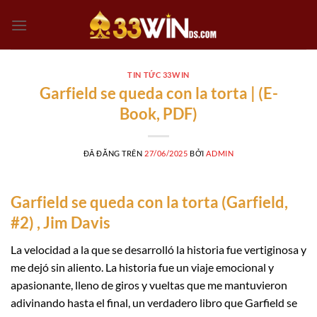
Chuyển
đến
nội
dung
TIN TỨC 33WIN
Garfield se queda con la torta | (E-
Book, PDF)
ĐÃ ĐĂNG TRÊN
27/06/2025
BỞI
ADMIN
Garfield se queda con la torta (Garfield,
#2) , Jim Davis
La velocidad a la que se desarrolló la historia fue vertiginosa y
me dejó sin aliento. La historia fue un viaje emocional y
apasionante, lleno de giros y vueltas que me mantuvieron
adivinando hasta el final, un verdadero libro que Garfield se