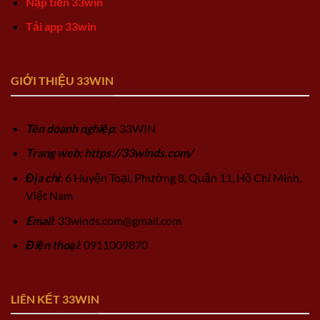
Nạp tiền 33win
Tải app 33win
GIỚI THIỆU 33WIN
Tên doanh nghiệp
: 33WIN
Trang web: https://33winds.com/
Địa chỉ
: 6 Huyện Toại, Phường 8, Quận 11, Hồ Chí Minh,
Việt Nam
Email
:
33winds.com@gmail.com
Điện thoại
: 0911009870
LIÊN KẾT 33WIN